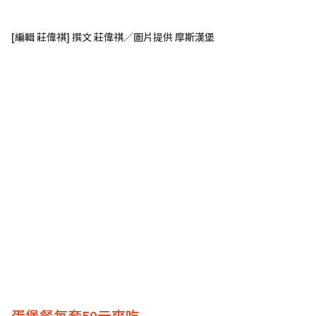
[編輯 莊偉祺] 撰文 莊偉祺／圖片提供 摩斯漢堡
蛋堡餐每套50元爽吃