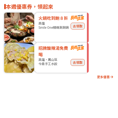
本週優惠券，領起來
火鍋吃到飽８折
高雄
去領取
Smile One精緻涮涮鍋
招牌酸辣湯免費
喝
高雄・鳳山區
去領取
今鼎手工水餃
更多優惠