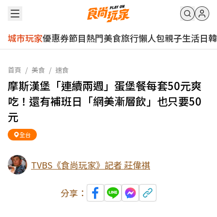
城市玩家
優惠券
節目
熱門
美食
旅行
懶人包
親子
生活
日韓
首頁
/
美食
/
速食
摩斯漢堡「連續兩週」蛋堡餐每套50元爽
吃！還有補班日「網美漸層飲」也只要50
元
全台
TVBS《食尚玩家》記者 莊偉祺
分享：