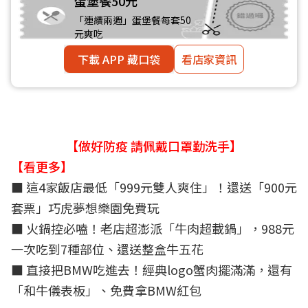
蛋堡餐50元
「連續兩週」蛋堡餐每套50
元爽吃
下載 APP 藏口袋
看店家資訊
【做好防疫 請佩戴口罩勤洗手】
【看更多】
■
這4家飯店最低「999元雙人爽住」！還送「900元
套票」巧虎夢想樂園免費玩
■
火鍋控必嗑！老店超澎派「牛肉超載鍋」，988元
一次吃到7種部位、還送整盒牛五花
■
直接把BMW吃進去！經典logo蟹肉擺滿滿，還有
「和牛儀表板」、免費拿BMW紅包