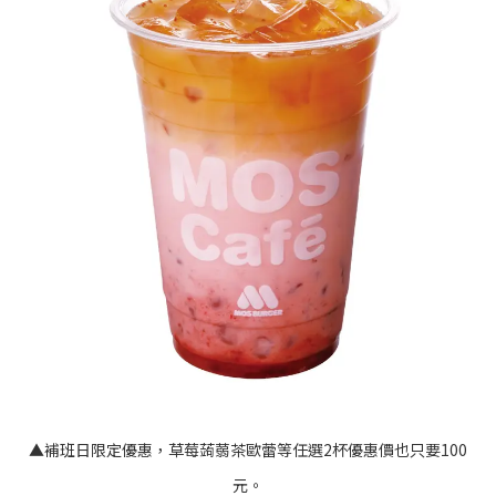
▲補班日限定優惠，草莓蒟蒻茶歐蕾等任選2杯優惠價也只要100
元。