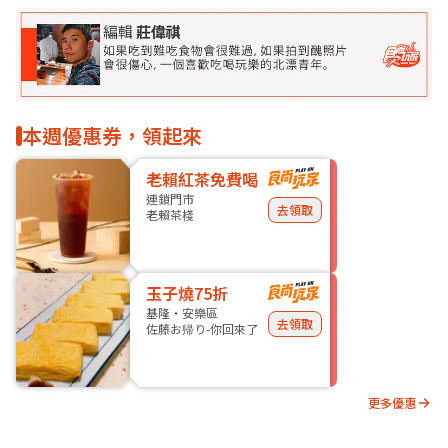
本週優惠券，領起來
老賴紅茶免費喝
連鎖門市
去領取
老賴茶棧
玉子燒75折
基隆・安樂區
去領取
佐藤お帰り-你回來了
更多優惠