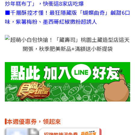
炒年糕布丁」，快衝這8家店吃爆
■
千層酥控才懂！最狂隱藏版「蝴蝶曲奇」鹹甜6口
味，紫薯梅粉、墨西哥紅椒撒粉超誘人
本週優惠券，領起來
招牌酸辣湯免費