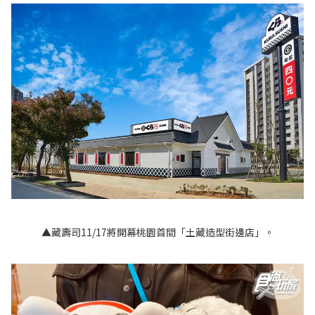
▲藏壽司11/17將開幕桃園首間「土藏造型街邊店」。