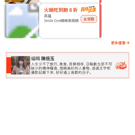
火鍋吃到飽８折
高雄
去領取
Smile One精緻涮涮鍋
更多優惠