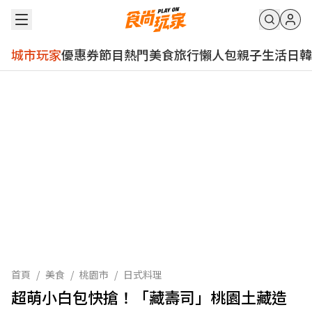
城市玩家
優惠券
節目
熱門
美食
旅行
懶人包
親子
生活
日韓
首頁
/
美食
/
桃園市
/
日式料理
超萌小白包快搶！「藏壽司」桃園土藏造