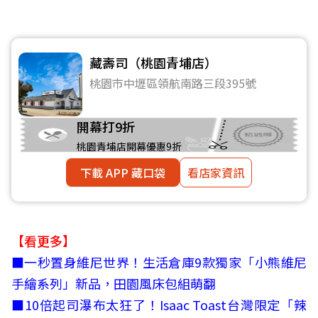
藏壽司（桃園青埔店）
桃園市中壢區領航南路三段395號
開幕打9折
桃園青埔店開幕優惠9折
下載 APP 藏口袋
看店家資訊
【看更多】
■
一秒置身維尼世界！生活倉庫9款獨家「小熊維尼
手繪系列」新品，田園風床包組萌翻
■
10倍起司瀑布太狂了！Isaac Toast台灣限定「辣