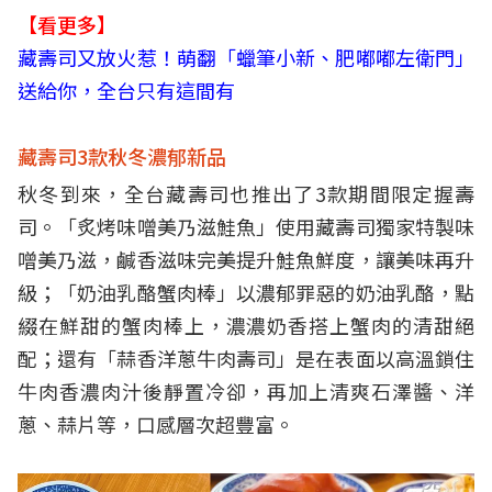
【看更多】
藏壽司又放火惹！萌翻「蠟筆小新、肥嘟嘟左衛門」
送給你，全台只有這間有
藏壽司3款秋冬濃郁新品
秋冬到來，全台藏壽司也推出了3款期間限定握壽
司。「炙烤味噌美乃滋鮭魚」使用藏壽司獨家特製味
噌美乃滋，鹹香滋味完美提升鮭魚鮮度，讓美味再升
級；「奶油乳酪蟹肉棒」以濃郁罪惡的奶油乳酪，點
綴在鮮甜的蟹肉棒上，濃濃奶香搭上蟹肉的清甜絕
配；還有「蒜香洋蔥牛肉壽司」是在表面以高溫鎖住
牛肉香濃肉汁後靜置冷卻，再加上清爽石澤醬、洋
蔥、蒜片等，口感層次超豐富。