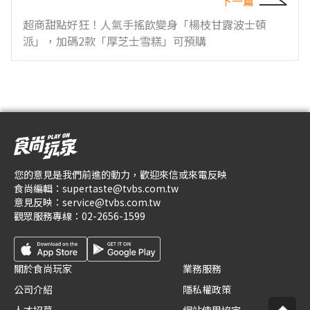
下一篇
超商甜點好狂！人氣手搖飲變身「楊枝甘露波士頓
派」，加碼2款「厚芝士雪糕」可預購
您的意見是我們前進的動力，歡迎來信或來電反映
食尚編輯：
supertaste@tvbs.com.tw
意見反映：
service@tvbs.com.tw
觀眾服務專線：
02-2656-1599
關於食尚玩家
業務服務
公司介紹
隱私權政策
人才招募
網站使用協定