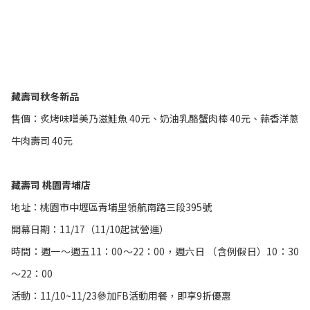
藏壽司秋冬新品
售價：炙烤味噌美乃滋鮭魚 40元、奶油乳酪蟹肉棒 40元、蒜香洋蔥
牛肉壽司 40元
藏壽司 桃園青埔店
地址：桃園市中壢區青埔里領航南路三段395號
開幕日期：11/17（11/10起試營運）
時間：週一～週五11：00～22：00，週六日 （含例假日）10：30
～22：00
活動：11/10~11/23參加FB活動用餐，即享9折優惠