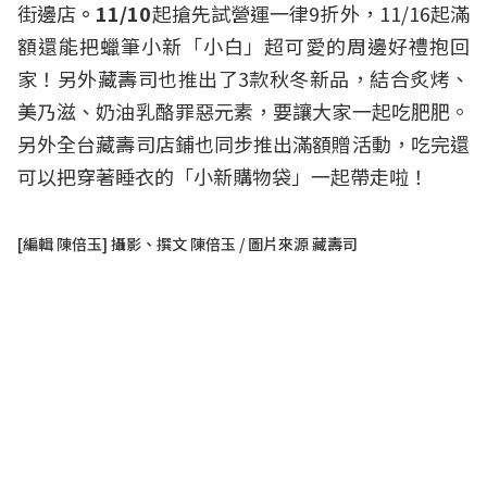
街邊店
。11/10
起搶先試營運一律9折外，11/16起滿
額還能把蠟筆小新「小白」超可愛的周邊好禮抱回
家！另外藏壽司也推出了3款秋冬新品，結合炙烤、
美乃滋、奶油乳酪罪惡元素，要讓大家一起吃肥肥。
另外全台藏壽司店鋪也同步推出滿額贈活動，吃完還
可以把穿著睡衣的「小新購物袋」一起帶走啦！
[編輯 陳倍玉] 攝影、撰文 陳倍玉 / 圖片來源 藏壽司