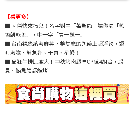
【看更多】
■ 阿傑快來搞鬼！名字對中「萬聖節」請你喝「藍
色餅乾鬼」，中一字「買一送一」
■ 台南視覺系海鮮丼，整隻龍蝦趴碗上超浮誇，還
有海膽、鮭魚卵、干貝、星鰻！
■ 最狂牛排比臉大！中秋烤肉超高CP值4組合，扇
貝、鮪魚腹都能烤