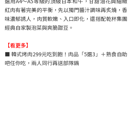
選用A4～A5等級的頂級日本和牛，甘甜油花與細緻
紅肉有著完美的平衡，先以獨門醬汁調味再炙燒，香
味濃郁誘人，肉質軟嫩、入口即化，還搭配乾杯集團
經典自家製泡菜與爽脆甜豆。
【看更多】
■ 韓式烤肉299元吃到飽！肉品「5選3」＋熟食自助
吧任你吃，兩人同行再送部隊鍋