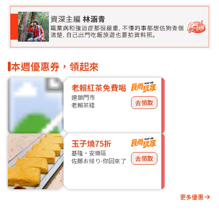
本週優惠券，領起來
老賴紅茶免費喝
連鎖門市
去領取
老賴茶棧
玉子燒75折
基隆・安樂區
去領取
佐藤お帰り-你回來了
更多優惠