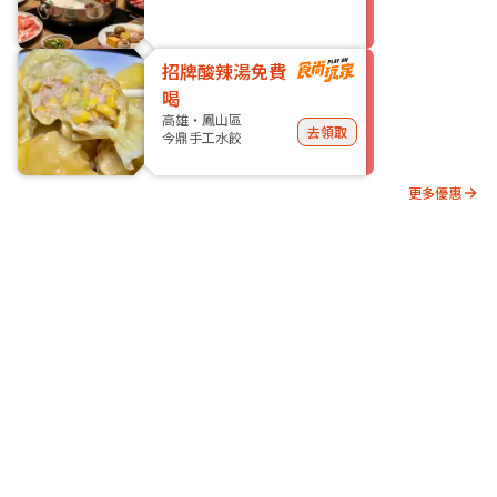
招牌酸辣湯免費
喝
高雄・鳳山區
去領取
今鼎手工水餃
更多優惠