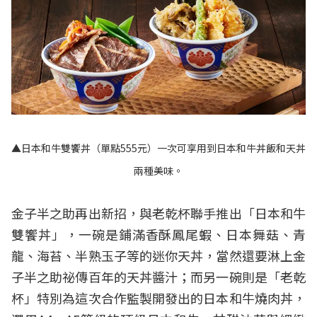
▲日本和牛雙饗丼（單點555元）一次可享用到日本和牛丼飯和天丼
兩種美味。
金子半之助再出新招，與老乾杯聯手推出「日本和牛
雙饗丼」，一碗是鋪滿香酥鳳尾蝦、日本舞菇、青
龍、海苔、半熟玉子等的迷你天丼，當然還要淋上金
子半之助祕傳百年的天丼醬汁；而另一碗則是「老乾
杯」特別為這次合作監製開發出的日本和牛燒肉丼，