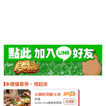
本週優惠券，領起來
火鍋吃到飽８折
高雄
去領取
Smile One精緻涮涮鍋