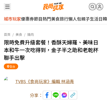
城市玩家
優惠券
節目
熱門
美食
旅行
懶人包
親子
生活
日韓
首頁
/
美食
/
燒肉
限時免費升級套餐！香酥天婦羅、美味日
本和牛一次吃得到，金子半之助和老乾杯
聯手出擊
全台
TVBS《食尚玩家》編輯 林涵青
分享：