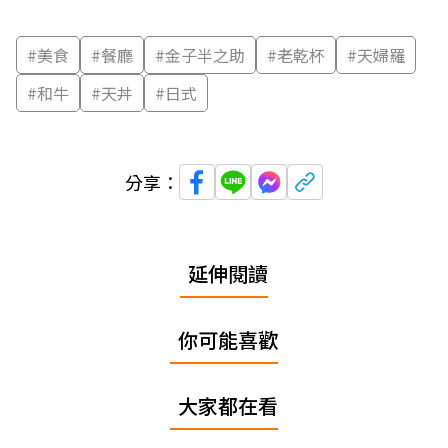
#
美食
#
餐廳
#
金子半之助
#
老乾杯
#
天婦羅
#
和牛
#
天丼
#
日式
分享：
延伸閱讀
你可能喜歡
大家都在看