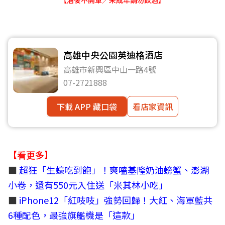
【酒後不開車／未成年請勿飲酒】
高雄中央公園英迪格酒店
高雄市新興區中山一路4號
07-2721888
下載 APP 藏口袋
看店家資訊
【看更多】
■
超狂「生蠔吃到飽」！爽嗑基隆奶油螃蟹、澎湖
小卷，還有550元入住送「米其林小吃」
■
iPhone12「紅吱吱」強勢回歸！大紅、海軍藍共
6種配色，最強旗艦機是「這款」