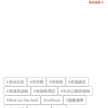
更多優惠
#
食尚玩家
#
吃到飽
#
英迪格
#
高雄飯店
#
高雄英迪格
#
英迪格酒店
#
中央公園英迪格
#
Wok on the Park
#
Hofbräu
#
國慶優惠