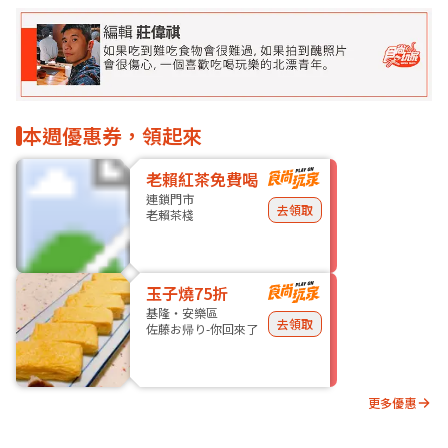
本週優惠券，領起來
老賴紅茶免費喝
連鎖門市
去領取
老賴茶棧
玉子燒75折
基隆・安樂區
去領取
佐藤お帰り-你回來了
更多優惠