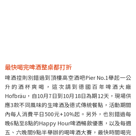
最快喝完啤酒整桌都打折
啤酒控則別錯過到頂樓高空酒吧Pier No.1舉起一公
升的酒杯爽喝，這次請到德國百年啤酒大廠
Hofbräu，自10月7日到10月18日為期12天，現場供
應3款不同風味的生啤酒及德式傳統餐點，活動期間
內每人消費平日500元+10%起。另外，也別錯過每
晚6點至8點的Happy Hour啤酒暢飲優惠，以及每週
五、六晚間9點半舉辦的喝啤酒大賽，最快時間喝完