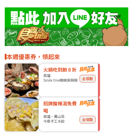
本週優惠券，領起來
火鍋吃到飽８折
高雄
去領取
Smile One精緻涮涮鍋
招牌酸辣湯免費
喝
高雄・鳳山區
去領取
今鼎手工水餃