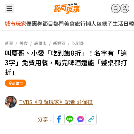
城市玩家
優惠券
節目
熱門
美食
旅行
懶人包
親子
生活
日韓
首頁
/
美食
/
高雄市
/
新興區
/
吃到飽
叫慶哥、小愛「吃到飽8折」！名字有「這
3字」免費用餐，喝完啤酒還能「整桌都打
折」
高雄市
TVBS《食尚玩家》記者 莊偉祺
分享：