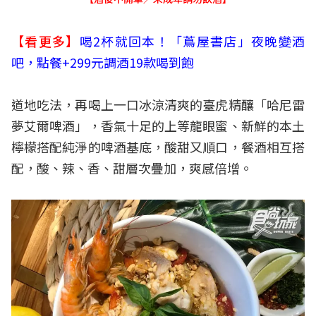
【看更多】
喝2杯就回本！「蔦屋書店」夜晚變酒
吧，點餐+299元調酒19款喝到飽
道地吃法，再喝上一口冰涼清爽的臺虎精釀「哈尼雷
夢艾爾啤酒」，香氣十足的上等龍眼蜜、新鮮的本土
檸檬搭配純淨的啤酒基底，酸甜又順口，餐酒相互搭
配，酸、辣、香、甜層次疊加，爽感倍增。