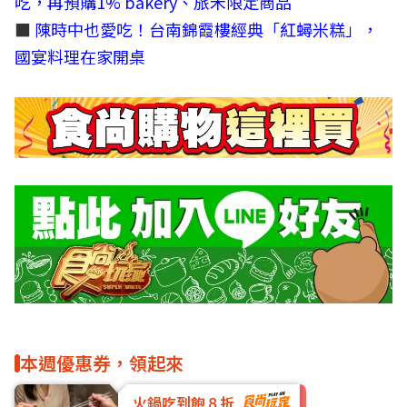
吃，再預購1% bakery、旅禾限定商品
■
陳時中也愛吃！台南錦霞樓經典「紅蟳米糕」，
國宴料理在家開桌
本週優惠券，領起來
火鍋吃到飽８折