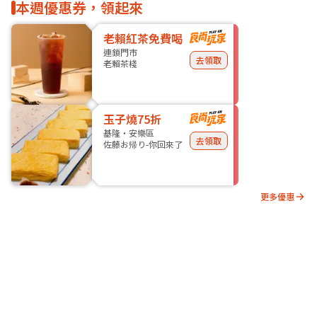
本週優惠券，領起來
老賴紅茶免費喝
連鎖門市
去領取
老賴茶棧
玉子燒75折
基隆・安樂區
去領取
佐藤お帰り-你回來了
更多優惠