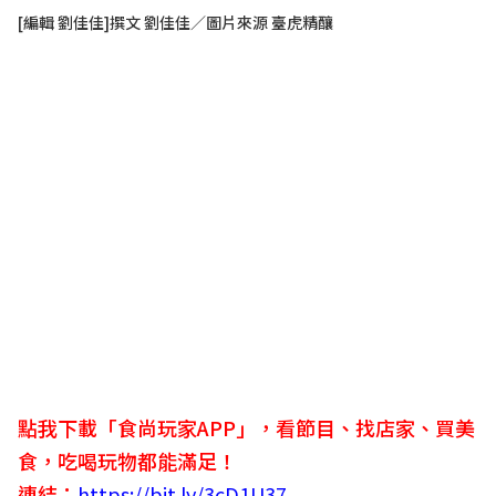
[編輯 劉佳佳]撰文 劉佳佳／圖片來源 臺虎精釀
點我下載「食尚玩家APP」，看節目、找店家、買美
食，吃喝玩物都能滿足！
連結：
https://bit.ly/3cD1U37