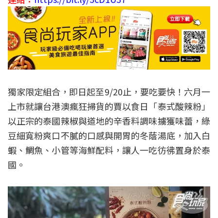
獨家限定組合，即日起至9/20止，要吃要快！六月一
上市就讓台港澳瘋狂掃貨的賈以食日「泰式酸辣粉」
以正宗的泰國辣椒與道地的辛香料調味擄獲味蕾，綠
豆細寬粉爽口不膩的口感與開胃的冬蔭湯底，加入白
蝦、鯛魚、小管等海鮮配料，讓人一吃彷彿置身於泰
國。