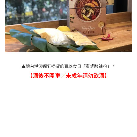
▲讓台港澳瘋狂掃貨的賈以食日「泰式酸辣粉」。
【酒後不開車／未成年請勿飲酒】