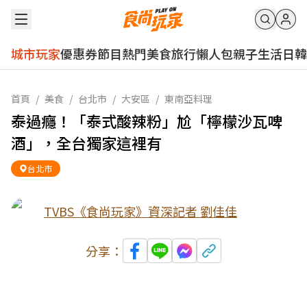
城市玩家
優惠券
節目
熱門
美食
旅行
懶人包
親子
生活
日韓
首頁
/
美食
/
台北市
/
大安區
/
東南亞料理
泰過癮！「泰式酸辣粉」尬「檸檬沙瓦啤
酒」，全台獨家這裡有
台北市
TVBS《食尚玩家》資深記者 劉佳佳
分享：