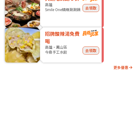
高雄
去領取
Smile One精緻涮涮鍋
招牌酸辣湯免費
喝
高雄・鳳山區
去領取
今鼎手工水餃
更多優惠