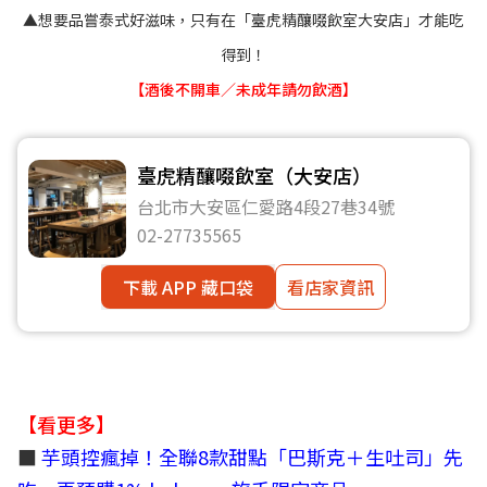
▲想要品嘗泰式好滋味，只有在「臺虎精釀啜飲室大安店」才能吃
得到！
【酒後不開車／未成年請勿飲酒】
臺虎精釀啜飲室（大安店）
台北市大安區仁愛路4段27巷34號
02-27735565
下載 APP 藏口袋
看店家資訊
【看更多】
■
芋頭控瘋掉！全聯8款甜點「巴斯克＋生吐司」先