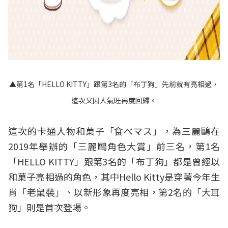
▲第1名「HELLO KITTY」跟第3名的「布丁狗」先前就有亮相過，
這次又因人氣旺再度回歸。
這次的卡通人物和菓子「食べマス」，為三麗鷗在
2019年舉辦的「三麗鷗角色大賞」前三名，第1名
「HELLO KITTY」跟第3名的「布丁狗」都是曾經以
和菓子亮相過的角色，其中Hello Kitty是穿著今年生
肖「老鼠裝」、以新形象再度亮相，第2名的「大耳
狗」則是首次登場。