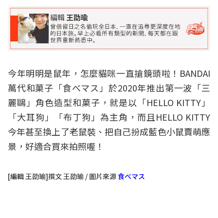
今年明明是鼠年，怎麼貓咪一直搶鏡頭啦！BANDAI
萬代和菓子「食べマス」於2020年推出第一波「三
麗鷗
」角色造型和菓子，就是以「HELLO KITTY」
「大耳狗」「布丁狗」為主角，而且HELLO KITTY
今年甚至換上了老鼠裝、把自己扮成藍色小鼠賣萌應
景，好適合買來拍照喔！
[編輯 王劭瑜]撰文 王劭瑜 / 圖片來源
食べマス