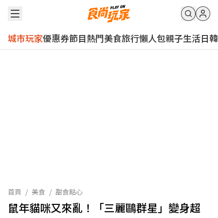
城市玩家
優惠券
節目
熱門
美食
旅行
懶人包
親子
生活
日韓
首頁
/
美食
/
甜食點心
鼠年貓咪又來亂！「三麗鷗群星」變身超