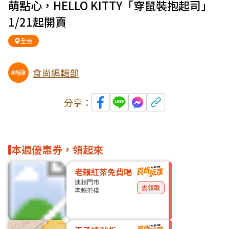
萌點心，HELLO KITTY「穿鼠裝抱起司」
1/21起開賣
全台
食尚編輯部
分享：
本週優惠券，領起來
老賴紅茶免費喝
連鎖門市
去領取
老賴茶棧