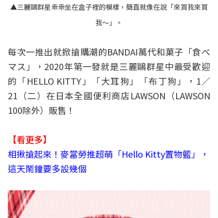
▲三麗鷗群星乖乖坐在盒子裡的模樣，簡直就像在說「來買我來買
我～」。
每次一推出就掀搶購潮的BANDAI萬代和菓子「食べ
マス」，2020年第一發就是三麗鷗群星中最受歡迎
的「HELLO KITTY」「大耳狗」「布丁狗」，1／
21（二）在日本全國便利商店LAWSON（LAWSON
100除外）販售！
【看更多】
相揪搶起來！麥當勞推超萌「Hello Kitty置物籃」，
這天鬧鐘要多設幾個