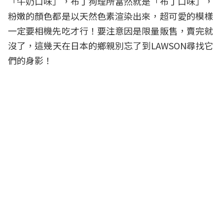
「牛奶口味」，布丁狗理所當然就是「布丁口味」，
粉嫩的顏色都是以天然色素渲染出來，超可愛的模樣
一定要相機先吃才行！要注意因是限量販售，賣完就
沒了，這幾天在日本的鄉親別忘了到LAWSON尋找它
們的身影！