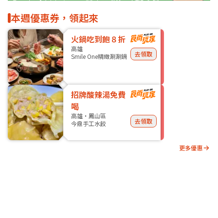
本週優惠券，領起來
火鍋吃到飽８折
高雄
去領取
Smile One精緻涮涮鍋
招牌酸辣湯免費
喝
高雄・鳳山區
去領取
今鼎手工水餃
更多優惠