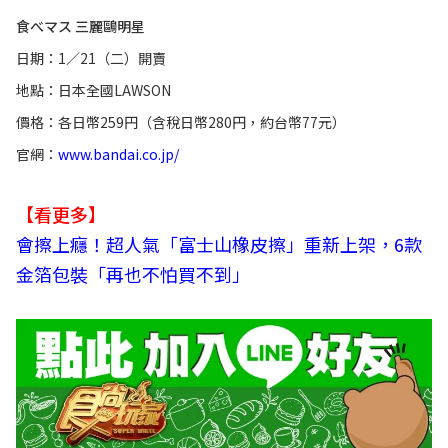
食べマス 三麗鷗明星
日期：1／21（二）開賣
地點：日本全國LAWSON
價格：各日幣259円（含稅日幣280円，約台幣77元）
官網：
www.bandai.co.jp/
【看更多】
會擦上癮！超人氣「富士山橡皮擦」重新上架，6款
金箔包裝「再也不怕買不到」