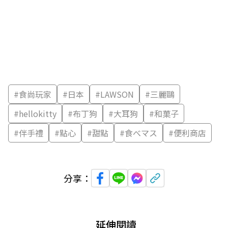
#
食尚玩家
#
日本
#
LAWSON
#
三麗鷗
#
hellokitty
#
布丁狗
#
大耳狗
#
和菓子
#
伴手禮
#
點心
#
甜點
#
食べマス
#
便利商店
分享：
延伸閱讀