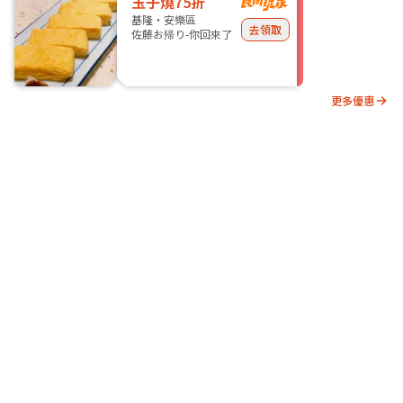
玉子燒75折
基隆・安樂區
去領取
佐藤お帰り-你回來了
更多優惠