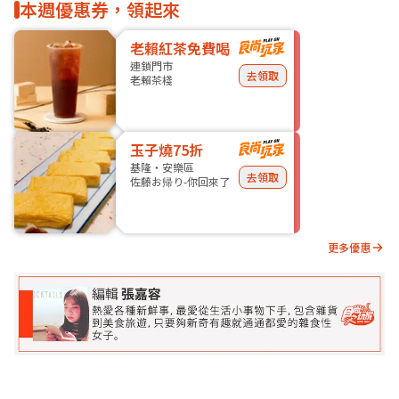
本週優惠券，領起來
老賴紅茶免費喝
連鎖門市
去領取
老賴茶棧
玉子燒75折
基隆・安樂區
去領取
佐藤お帰り-你回來了
更多優惠