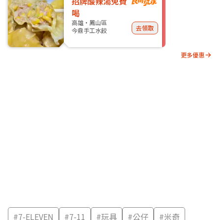
招牌酸辣湯免費
喝
高雄・鳳山區
去領取
今鼎手工水餃
更多優惠
#
7-ELEVEN
#
7-11
#
玩具
#
公仔
#
米奇