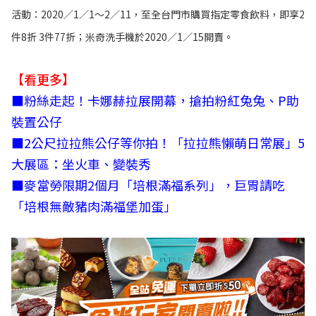
活動：2020／1／1～2／11，至全台門市購買指定零食飲料，即享2
件8折 3件77折；米奇洗手機於2020／1／15開賣。
【看更多】
■
粉絲走起！卡娜赫拉展開幕，搶拍粉紅兔兔、P助
裝置公仔
■
2公尺拉拉熊公仔等你拍！「拉拉熊懶萌日常展」5
大展區：坐火車、變裝秀
■
麥當勞限期2個月「培根滿福系列」，巨胃請吃
「培根無敵豬肉滿福堡加蛋」