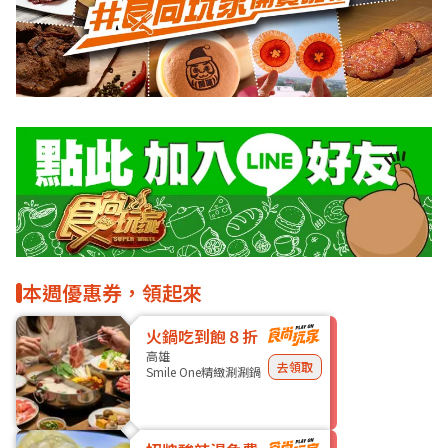
本週優惠券，領起來
火鍋吃到飽８折
高雄
去領取
Smile One精緻涮涮鍋