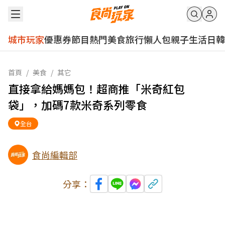
城市玩家
優惠券
節目
熱門
美食
旅行
懶人包
親子
生活
日韓
首頁
/
美食
/
其它
直接拿給媽媽包！超商推「米奇紅包
袋」，加碼7款米奇系列零食
全台
食尚編輯部
分享：