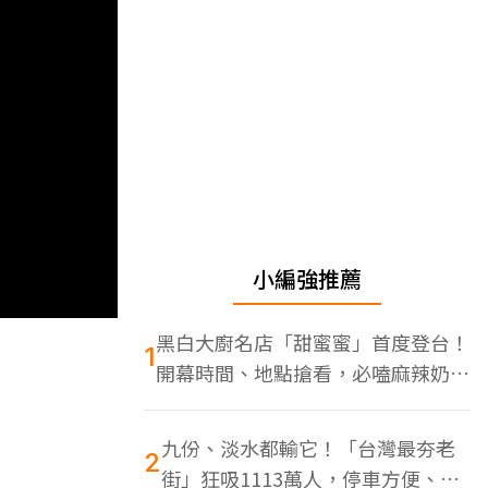
小編強推薦
黑白大廚名店「甜蜜蜜」首度登台！
1
開幕時間、地點搶看，必嗑麻辣奶油
蝦
九份、淡水都輸它！「台灣最夯老
2
街」狂吸1113萬人，停車方便、特