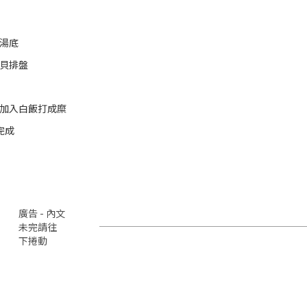
成湯底
扇貝排盤
機加入白飯打成糜
完成
廣告 - 內文
未完請往
下捲動