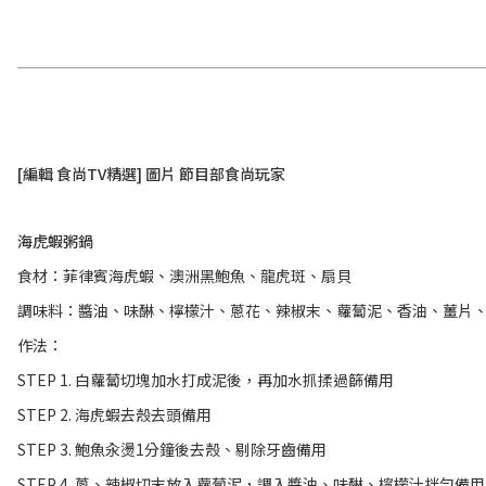
[編輯 食尚TV精選] 圖片 節目部食尚玩家
海虎蝦粥鍋
食材：菲律賓海虎蝦、澳洲黑鮑魚、龍虎斑、扇貝
調味料：醬油、味醂、檸檬汁、蔥花、辣椒末、蘿蔔泥、香油、薑片
作法：
STEP 1. 白蘿蔔切塊加水打成泥後，再加水抓揉過篩備用
STEP 2. 海虎蝦去殼去頭備用
STEP 3. 鮑魚汆燙1分鐘後去殼、剔除牙齒備用
STEP 4. 蔥、辣椒切末放入蘿蔔泥，調入醬油、味醂、檸檬汁拌勻備用