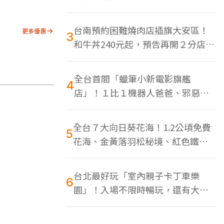
色美食多
台南預約困難燒肉店插旗大安區！
更多優惠
3
和牛丼240元起，預告再開２分店、
地點曝光
全台首間「蠟筆小新電影旗艦
4
店」！１比１機器人爸爸、邪惡正
男，百款周邊買翻
全台７大向日葵花海！1.2公頃免費
5
花海、金黃落羽松秘境、紅色鐵橋
同框
台北最好玩「室內親子卡丁車樂
6
園」！入場不限時暢玩，還有大螢
幕Switch遊戲區