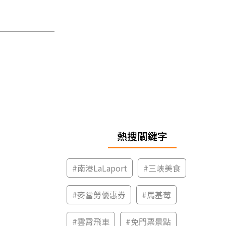
熱搜關鍵字
#
南港LaLaport
#
三峽美食
#
麥當勞優惠券
#
馬基莓
#
雲霄飛車
#
免門票景點