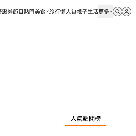
優惠券
節目
熱門
美食
旅行
懶人包
親子
生活
更多
人氣點閱榜