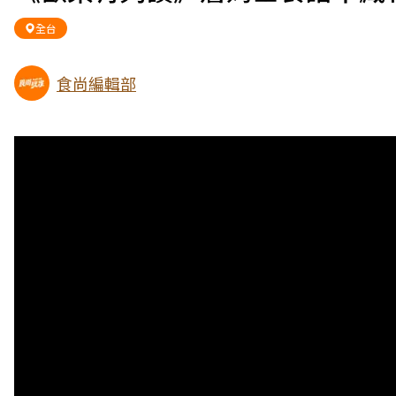
全台
食尚編輯部