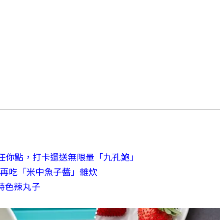
蝦任你點，打卡還送無限量「九孔鮑」
再吃「米中魚子醬」雜炊
特色辣丸子