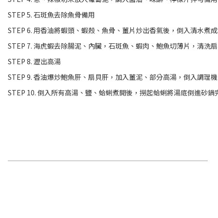
STEP 5. 石斑魚去除魚骨備用
STEP 6. 用香油將蝦頭、蝦殼、魚骨、薑片炒出香氣後，倒入清水煮
STEP 7. 海虎蝦去除腸泥、內臟，石斑魚、蝦肉、鮑魚切薄片，清洗
STEP 8. 瀝出高湯
STEP 9. 香油爆炒鮑魚肝、扇貝肝，加入薑泥、部分高湯，倒入調理
STEP 10. 倒入所有高湯、鹽、蛤蜊煮開後，撈起蛤蜊將湯底倒進砂鍋