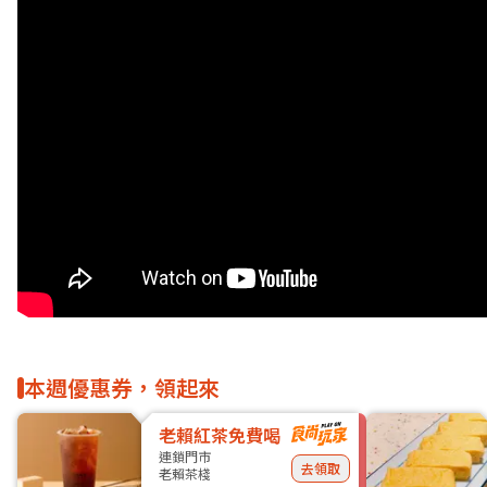
本週優惠券，領起來
老賴紅茶免費喝
連鎖門市
去領取
老賴茶棧