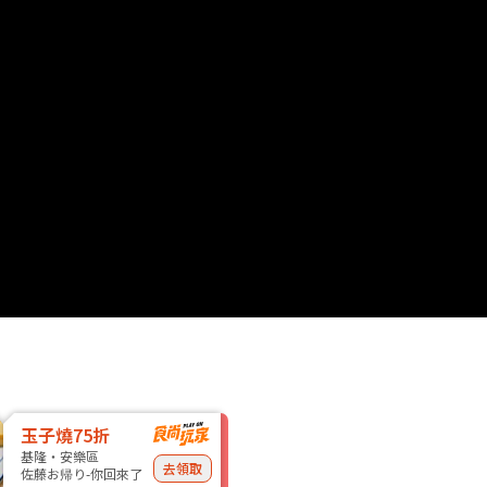
玉子燒75折
基隆・安樂區
去領取
佐藤お帰り-你回來了