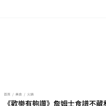
首頁
/
美食
/
火鍋
《歡樂有夠讚》詹姆士食譜不藏