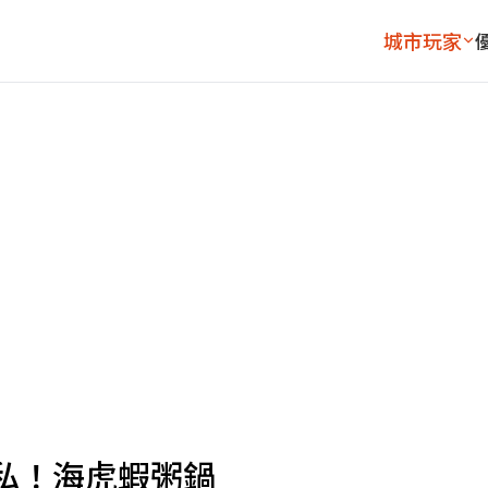
城市玩家
私！海虎蝦粥鍋