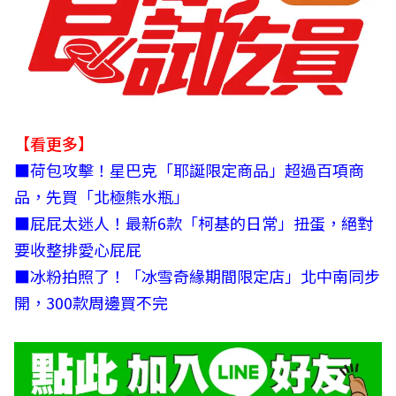
【看更多】
■
荷包攻擊！星巴克「耶誕限定商品」超過百項商
品，先買「北極熊水瓶」
■
屁屁太迷人！最新6款「柯基的日常」扭蛋，絕對
要收整排愛心屁屁
■
冰粉拍照了！「冰雪奇緣期間限定店」北中南同步
開，300款周邊買不完