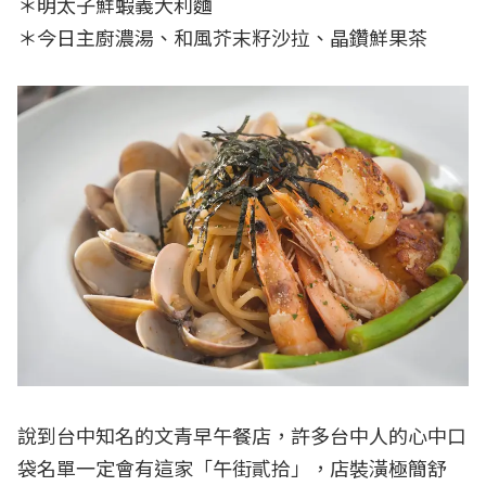
＊明太子鮮蝦義大利麵
＊今日主廚濃湯、和風芥末籽沙拉、晶鑽鮮果茶
說到台中知名的文青早午餐店，許多台中人的心中口
袋名單一定會有這家「午街貳拾」，店裝潢極簡舒