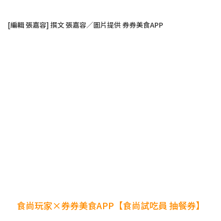
[編輯 張嘉容] 撰文 張嘉容／圖片提供 券券美食APP
食尚玩家×券券美食APP【食尚試吃員 抽餐券】