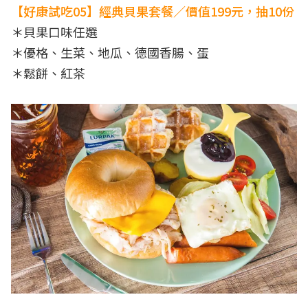
【好康試吃05】經典貝果套餐／價值199元，抽10份
＊貝果口味任選
＊優格、生菜、地瓜、德國香腸、蛋
＊鬆餅、紅茶