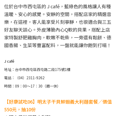
位於台中市西屯區的 J café，藍綠色的風格讓人有種
溫暖、安心的感覺。安靜的空間，搭配店家的精選音
樂，在這裡，客人能享受片刻寧靜，也很適合與三五
好友聊天談心。外皮薄脆內心Q軟的貝果，搭配上店
家特製舒肥雞胸肉，軟嫩不乾柴，一旁還有鬆餅、德
國香腸、生菜等豐富配料，一盤就能讓你飽到打嗝！
J café
地址：台中市西屯區西屯路二段175號1樓
電話：（04）2311-9262
時間：09：00～17：30（週一休）
【好康試吃06】明太子干貝鮮蝦義大利麵套餐／價值
550元，抽10份