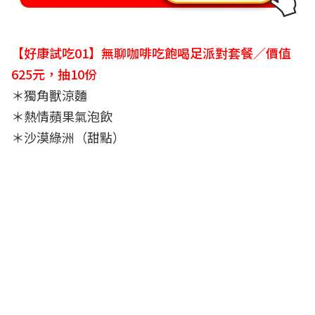
【好康試吃01】無聊咖啡吃飽喝足派對套餐／價值
625元，抽10份
＊獨角獸涼麵
＊熱情蘋果氣泡飲
＊沙漠綠洲（甜點）