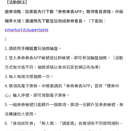
【活動辦法】
搶券攻略：如果能先行下載「券券美食APP」取得會員資格，中獎
機率大增！建議預先下載並註冊成券券會員。
〔下載點：
smarturl.it/supertaste
〕
1. 請使用
手機裝置
玩抽獎輪盤。
2. 登入券券美食APP帳號或社群帳號，即可參加輪盤抽獎。（活動
方式每次皆不同，抽獎資格以食尚玩家官網公布為準）
3. 每人每場次限抽獎一次。
4. 獎項為電子票券，中獎者請到「券券美食APP」首頁「禮券中
心」輸入序號，即可領取電子票券。
5. 一組券券帳號只能歸戶一個獎項，獎項一旦歸戶至券券帳號，無
法轉讓他人使用。
6. 「食尚試吃券」「新人獎、「請客獎」各獎項有不同使用規則，