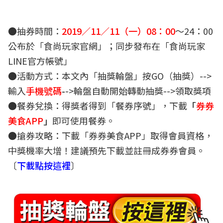
●抽券時間：
2019／11／11（一）08：00
～24：00
公布於「食尚玩家官網」；同步發布在「食尚玩家
LINE官方帳號」
●活動方式：本文內「抽獎輪盤」按GO（抽獎）-->
輸入
手機號碼
-
->輪盤自動開始轉動抽獎-->領取獎項
●餐券兌換：得獎者得到「餐券序號」，下載
「
券券
美食APP
」
即可使用餐券。
●搶券攻略：下載「券券美食APP」取得會員資格，
中獎機率大增！建議預先下載並註冊成券券會員。
〔
下載點按這裡
〕