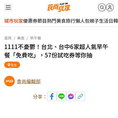
城市玩家
優惠券
節目
熱門
美食
旅行
懶人包
親子
生活
日韓
首頁
/
美食
/
早午餐
1111不憂鬱！台北、台中6家超人氣早午
餐「免費吃」，57份試吃券等你抽
全台
食尚編輯部
分享：