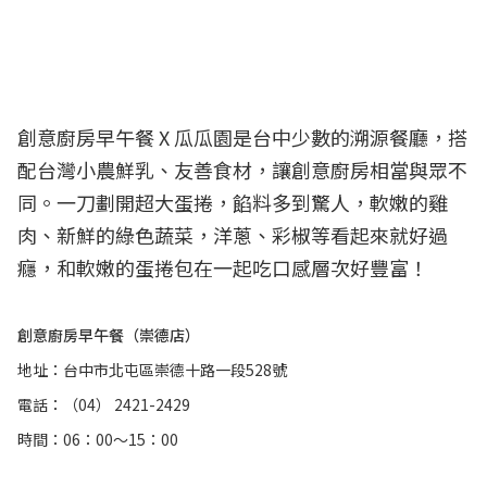
創意廚房早午餐 X 瓜瓜園是台中少數的溯源餐廳，搭
配台灣小農鮮乳、友善食材，讓創意廚房相當與眾不
同。一刀劃開超大蛋捲，餡料多到驚人，軟嫩的雞
肉、新鮮的綠色蔬菜，洋蔥、彩椒等看起來就好過
癮，和軟嫩的蛋捲包在一起吃口感層次好豐富！
創意廚房早午餐（崇德店）
地址：台中市北屯區崇德十路一段528號
電話：（04） 2421-2429
時間：06：00～15：00