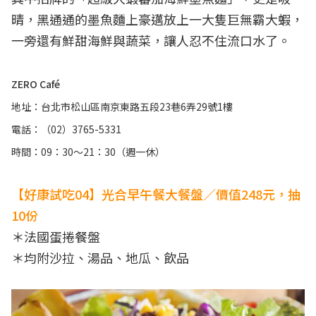
晴，黑通通的墨魚麵上豪邁放上一大隻巨無霸大蝦，
一旁還有鮮甜海鮮與蔬菜，讓人忍不住流口水了。
ZERO Café
地址：台北市松山區南京東路五段23巷6弄29號1樓
電話：（02）3765-5331
時間：09：30～21：30（週一休）
【好康試吃04】光合早午餐大餐盤／價值248元，抽
10份
＊法國蛋捲餐盤
＊均附沙拉、湯品、地瓜、飲品