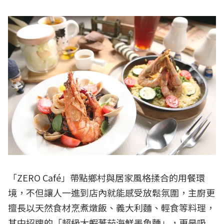
「ZERO Café」帶點鄉村與居家風格揉合的用餐環
境，不但讓人一進到店內就能感受放鬆氛圍，主廚更
擅長以天然食材烹煮燉飯、義大利麵、輕食等料理，
其中招牌的「超級大蝦蕃茄海鮮墨魚麵」，更是吸