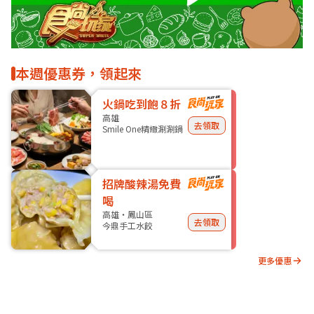
本週優惠券，領起來
火鍋吃到飽８折
高雄
去領取
Smile One精緻涮涮鍋
招牌酸辣湯免費
喝
高雄・鳳山區
去領取
今鼎手工水餃
更多優惠