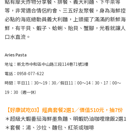
點有摩天炸物分享餐、排餐、義大利麵、下午茶等
等，非常適合情侶約會、三五好友聚餐，身為海鮮控
必點的海底總動員義大利麵，上頭擺了滿滿的新鮮海
鮮，有干貝、蝦子、蛤蜊、貽貝、蟹腳，光看就讓人
口水直流。
Aries Pasta
地址：新北市中和區中山路三段114巷71號1樓
電話：0958-077-622
時間：平日11：30～19：30／假日11：00～14：30、17：00～
19：30（週一休）
【好康試吃03】經典套餐2選1／價值510元，抽7份
＊超級大蝦番茄海鮮墨魚麵、明蝦奶油咖哩燉飯2選1
＊套餐：湯、沙拉、麵包、紅茶或咖啡