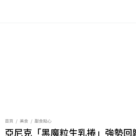
首頁
/
美食
/
甜食點心
亞尼克「黑魔粒生乳捲」強勢回