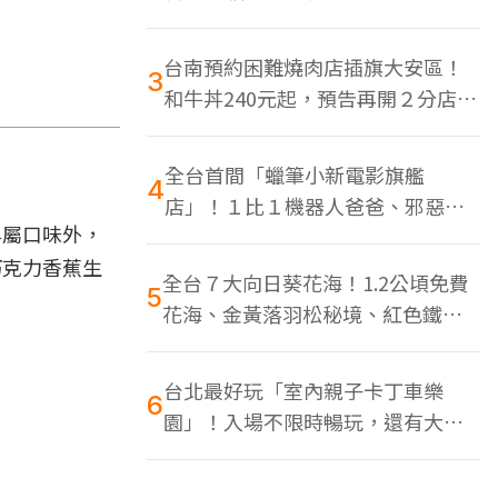
色美食多
台南預約困難燒肉店插旗大安區！
3
和牛丼240元起，預告再開２分店、
地點曝光
全台首間「蠟筆小新電影旗艦
4
店」！１比１機器人爸爸、邪惡正
專屬口味外，
男，百款周邊買翻
巧克力香蕉生
全台７大向日葵花海！1.2公頃免費
5
花海、金黃落羽松秘境、紅色鐵橋
同框
台北最好玩「室內親子卡丁車樂
6
園」！入場不限時暢玩，還有大螢
幕Switch遊戲區