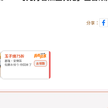
分享：
玉子燒75折
基隆・安樂區
去領取
佐藤お帰り-你回來了