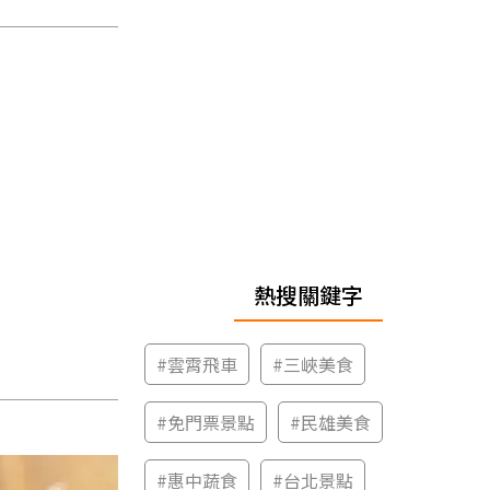
熱搜關鍵字
#
雲霄飛車
#
三峽美食
#
免門票景點
#
民雄美食
#
惠中蔬食
#
台北景點