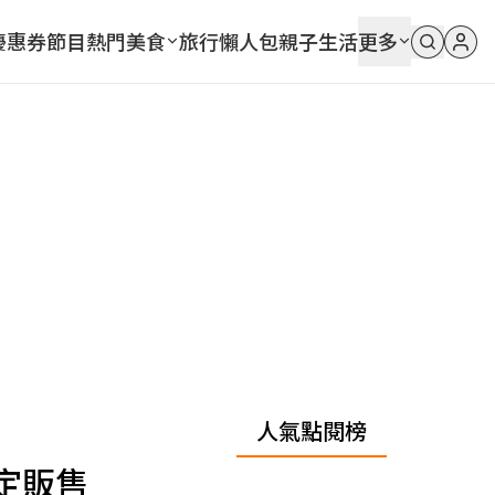
優惠券
節目
熱門
美食
旅行
懶人包
親子
生活
更多
人氣點閱榜
定販售