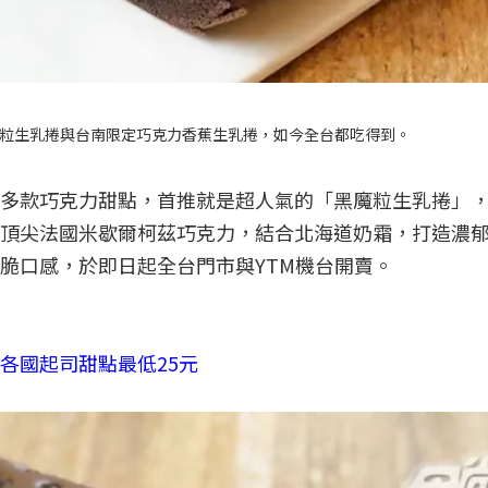
粒生乳捲與台南限定巧克力香蕉生乳捲，如今全台都吃得到。
多款巧克力甜點，首推就是超人氣的「黑魔粒生乳捲」，自
頂尖法國米歇爾柯茲巧克力，結合北海道奶霜，打造濃
脆口感，於即日起全台門市與YTM機台開賣。
各國起司甜點最低25元