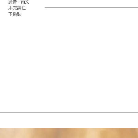
廣告 - 內文
未完請往
下捲動