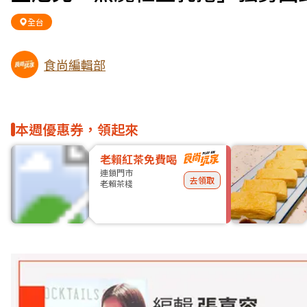
全台
食尚編輯部
本週優惠券，領起來
老賴紅茶免費喝
連鎖門市
去領取
老賴茶棧