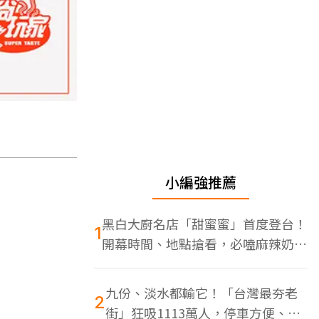
小編強推薦
黑白大廚名店「甜蜜蜜」首度登台！
1
開幕時間、地點搶看，必嗑麻辣奶油
蝦
九份、淡水都輸它！「台灣最夯老
2
街」狂吸1113萬人，停車方便、特