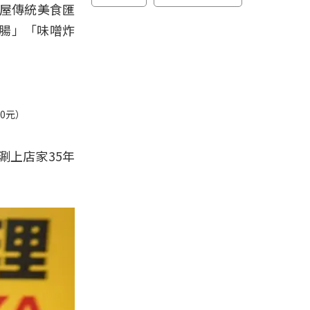
古屋傳統美食匯
腸」「味噌炸
0元）
涮上店家35年