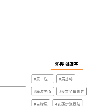
熱搜關鍵字
#
買一送一
#
馬基莓
#
鹿港老街
#
麥當勞優惠券
#
吉豚屋
#
花蓮步道景點