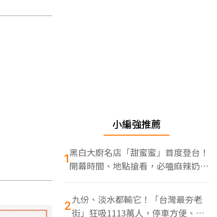
小編強推薦
黑白大廚名店「甜蜜蜜」首度登台！
1
開幕時間、地點搶看，必嗑麻辣奶油
蝦
九份、淡水都輸它！「台灣最夯老
2
街」狂吸1113萬人，停車方便、特