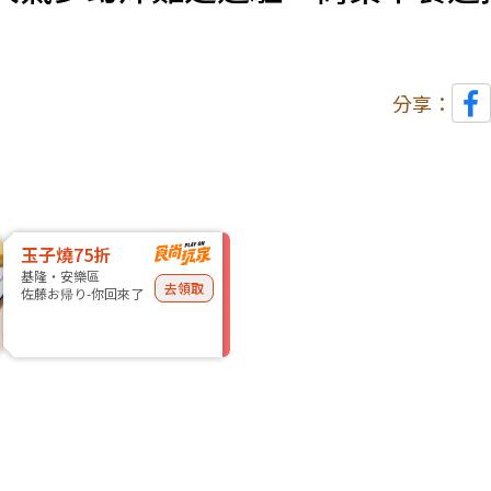
分享：
玉子燒75折
基隆・安樂區
去領取
佐藤お帰り-你回來了