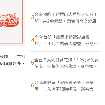
色美食多
台南預約困難燒肉店插旗大安區！
3
和牛丼240元起，預告再開２分店、
地點曝光
全台首間「蠟筆小新電影旗艦
4
店」！１比１機器人爸爸、邪惡正
男，百款周邊買翻
京東路上，主打
全台７大向日葵花海！1.2公頃免費
5
招牌雞翅外，
花海、金黃落羽松秘境、紅色鐵橋
同框
台北最好玩「室內親子卡丁車樂
6
園」！入場不限時暢玩，還有大螢
幕Switch遊戲區