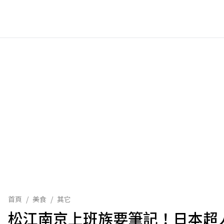
首頁
/
美食
/
其它
松江南京上班族要筆記！日本超