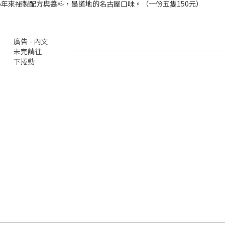
5年來祕製配方與醬料，是道地的名古屋口味。（一份五隻150元）
廣告 - 內文
未完請往
下捲動