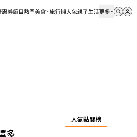
優惠券
節目
熱門
美食
旅行
懶人包
親子
生活
更多
人氣點閱榜
擇多