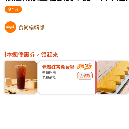
全台
食尚編輯部
本週優惠券，領起來
老賴紅茶免費喝
連鎖門市
去領取
老賴茶棧