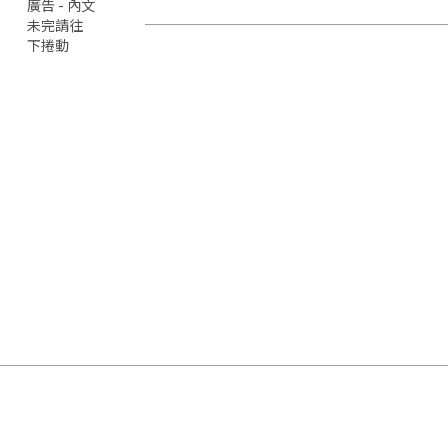
廣告 - 內文
未完請往
下捲動