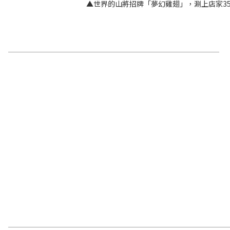
▲世界的山將招牌「夢幻雞翅」，涮上店家3