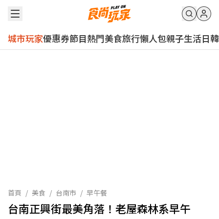
城市玩家
優惠券
節目
熱門
美食
旅行
懶人包
親子
生活
日韓
首頁
/
美食
/
台南市
/
早午餐
台南正興街最美角落！老屋森林系早午