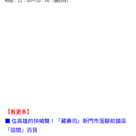
時間：11：00～20：00（週四休）
【看更多】
■
住高雄的快喊聲！「藏壽司」新門市落腳前鎮區
「這間」百貨