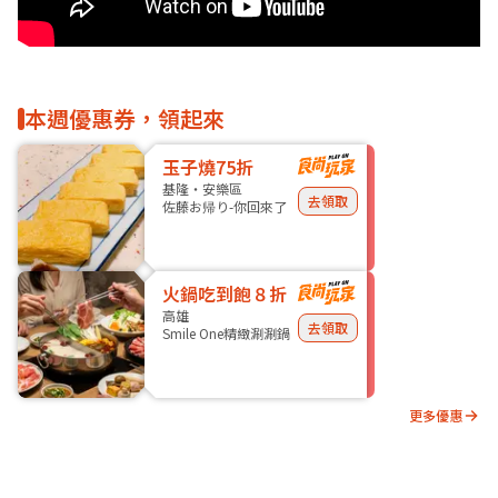
本週優惠券，領起來
玉子燒75折
基隆・安樂區
去領取
佐藤お帰り-你回來了
火鍋吃到飽８折
高雄
去領取
Smile One精緻涮涮鍋
更多優惠