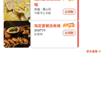
喝
高雄・鳳山區
去領取
今鼎手工水餃
指定套餐送串燒
連鎖門市
去領取
柒息地
更多優惠