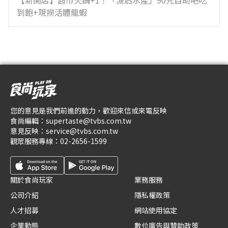
【新開店】超市火鍋+1！「漁后水產」90元自助吧吃
到飽+現撈活體龍蝦
您的意見是我們前進的動力，歡迎來信或來電反映
食尚編輯：
supertaste@tvbs.com.tw
意見反映：
service@tvbs.com.tw
觀眾服務專線：
02-2656-1599
關於食尚玩家
業務服務
公司介紹
隱私權政策
人才招募
網站使用協定
企業動態
數位廣告與贊助政策