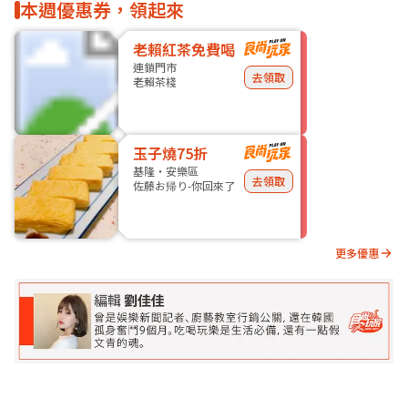
本週優惠券，領起來
老賴紅茶免費喝
連鎖門市
去領取
老賴茶棧
玉子燒75折
基隆・安樂區
去領取
佐藤お帰り-你回來了
更多優惠