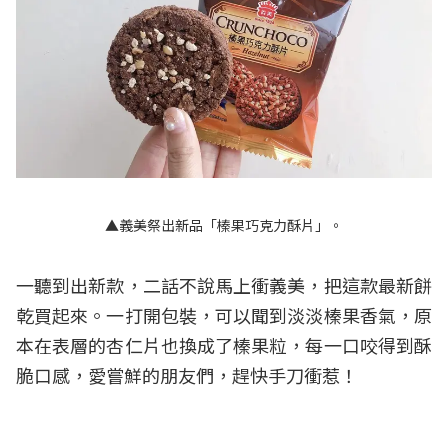
▲義美祭出新品「榛果巧克力酥片」。
一聽到出新款，二話不說馬上衝義美，把這款最新餅
乾買起來。一打開包裝，可以聞到淡淡榛果香氣，原
本在表層的杏仁片也換成了榛果粒，每一口咬得到酥
脆口感，愛嘗鮮的朋友們，趕快手刀衝惹！