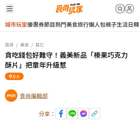
城市玩家
優惠券
節目
熱門
美食
旅行
懶人包
親子
生活
日韓
首頁
/
美食
/
其它
貪吃錢包好難守！義美新品「榛果巧克力
酥片」把童年升級惹
全台
食尚編輯部
分享：