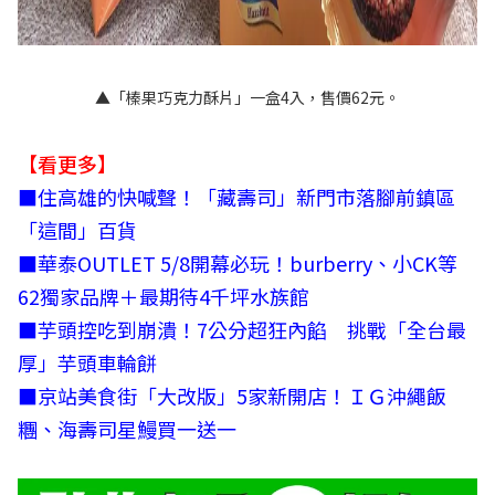
▲「榛果巧克力酥片」一盒4入，售價62元。
【看更多】
■
住高雄的快喊聲！「藏壽司」新門市落腳前鎮區
「這間」百貨
■
華泰OUTLET 5/8開幕必玩！burberry、小CK等
62獨家品牌＋最期待4千坪水族館
■
芋頭控吃到崩潰！7公分超狂內餡 挑戰「全台最
厚」芋頭車輪餅
■
京站美食街「大改版」5家新開店！ＩＧ沖繩飯
糰、海壽司星鰻買一送一