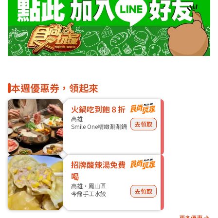
本週優惠券，領起來
火鍋吃到飽８折
高雄
去領取
Smile One精緻涮涮鍋
招牌酸辣湯免費
喝
高雄・鳳山區
去領取
今鼎手工水餃
更多優惠