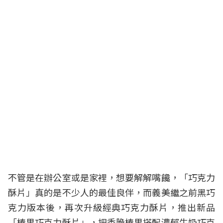
不管是在辦公室或是家裡，想要解解嘴饞，「巧克力
酥片」真的是不少人的最佳良伴，而義美繼之前黑巧
克力版本後，再次升級經典巧克力酥片，推出新品
「榛果巧克力酥片」，把香脆榛果搭配濃郁牛奶巧克