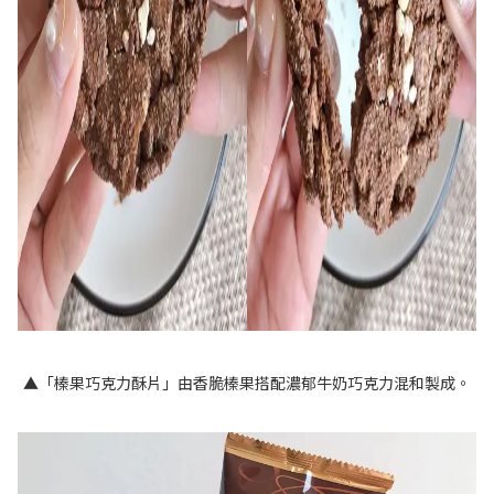
▲「榛果巧克力酥片」由香脆榛果搭配濃郁牛奶巧克力混和製成。