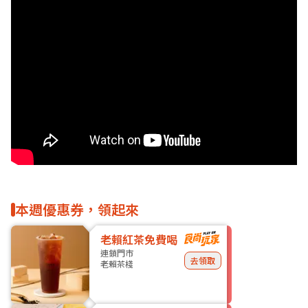
本週優惠券，領起來
老賴紅茶免費喝
連鎖門市
去領取
老賴茶棧