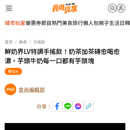
城市玩家
優惠券
節目
熱門
美食
旅行
懶人包
親子
生活
日韓
首頁
/
美食
/
手搖飲
鮮奶界LV特調手搖飲！奶茶加茶磚愈喝愈
濃，芋頭牛奶每一口都有芋頭塊
全台
食尚編輯部
分享：