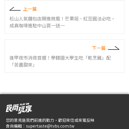
上一篇
松山人氣麵包店開進微風！芒果塔、紅豆圓法必吃，
成真咖啡進駐中山買一送一
下一篇
逢甲夜市消夜首選！學韓國大學生吃「乾烹雞」配
「苦盡甜來」
您的意見是我們前進的動力，歡迎來信或來電反映
食尚編輯：
supertaste@tvbs.com.tw