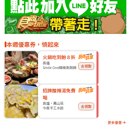
本週優惠券，領起來
火鍋吃到飽８折
高雄
去領取
Smile One精緻涮涮鍋
招牌酸辣湯免費
喝
高雄・鳳山區
去領取
今鼎手工水餃
更多優惠