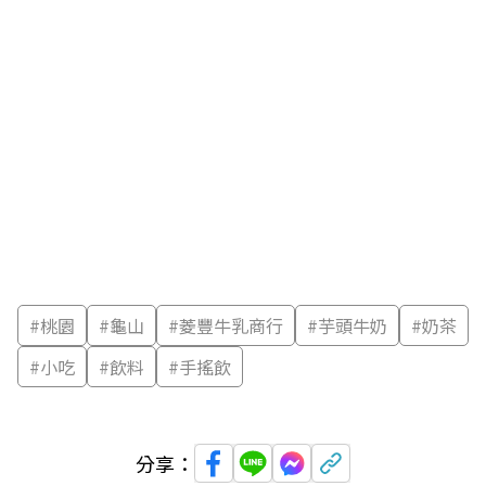
#
桃園
#
龜山
#
菱豐牛乳商行
#
芋頭牛奶
#
奶茶
#
小吃
#
飲料
#
手搖飲
分享：