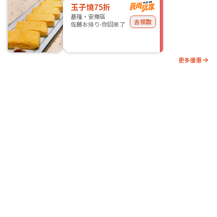
玉子燒75折
基隆・安樂區
去領取
佐藤お帰り-你回來了
更多優惠