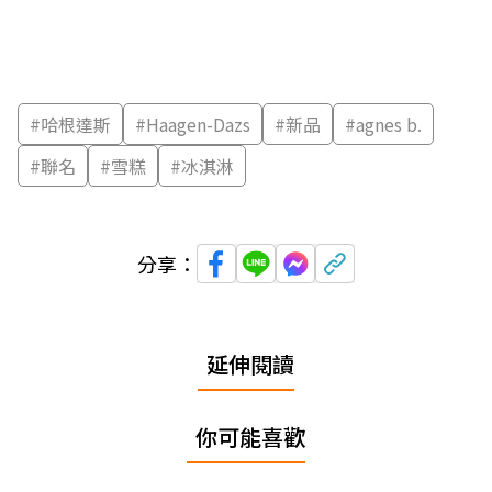
#
哈根達斯
#
Haagen-Dazs
#
新品
#
agnes b.
#
聯名
#
雪糕
#
冰淇淋
分享：
延伸閱讀
你可能喜歡