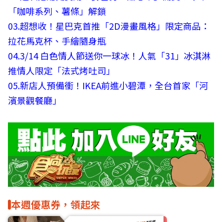
「咖啡系列、薯條」解鎖
03.
超想收！星巴克首推「2D漫畫風格」限定商品：
拉花馬克杯、手繪隨身瓶
04.
3/14 白色情人節送你一球冰！人氣「31」冰淇淋
推情人限定「法式烤吐司」
05.
新店人預備衝！IKEA前進小碧潭，全台首家「河
濱景觀餐廳」
本週優惠券，領起來