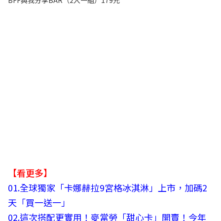
【看更多】
01.
全球獨家「卡娜赫拉9宮格冰淇淋」上市，加碼2
天「買一送一」
02.
這次搭配更實用！麥當勞「甜心卡」開賣！今年