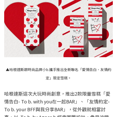
▲哈根達斯跟時尚品牌小b.攜手推出全新聯名「愛情告白、友情約
定」限定雪糕。
哈根達斯這次大玩時尚創意，推出2款限量雪糕「愛
情告白- To b. with you在一起BAR」、「友情約定-
To b. your BFF與我分享BAR」，從外觀就相當討
喜，以. To b. by Agnes b.經典圖騰設計，像是波爾