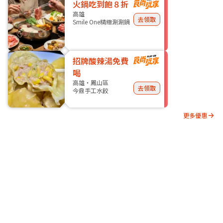
火鍋吃到飽８折
高雄
去領取
Smile One精緻涮涮鍋
招牌酸辣湯免費
喝
高雄・鳳山區
去領取
今鼎手工水餃
更多優惠