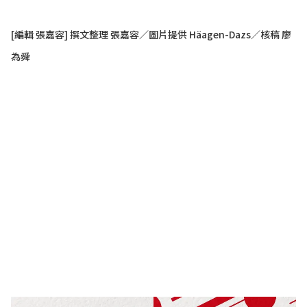
[編輯 張嘉容] 撰文整理 張嘉容／圖片提供 Häagen-Dazs／核稿 廖
為舜