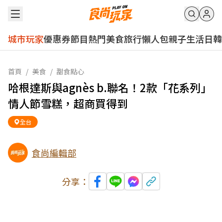
城市玩家
優惠券
節目
熱門
美食
旅行
懶人包
親子
生活
日韓
首頁
/
美食
/
甜食點心
哈根達斯與agnès b.聯名！2款「花系列」
情人節雪糕，超商買得到
全台
食尚編輯部
分享：