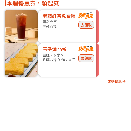
本週優惠券，領起來
老賴紅茶免費喝
連鎖門市
去領取
老賴茶棧
玉子燒75折
基隆・安樂區
去領取
佐藤お帰り-你回來了
更多優惠