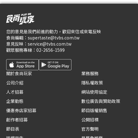
您的意見是我們前進的動力，歡迎來信或來電反映
食尚編輯：
supertaste@tvbs.com.tw
意見反映：
service@tvbs.com.tw
觀眾服務專線：
02-2656-1599
關於食尚玩家
業務服務
公司介紹
隱私權政策
人才招募
網站使用協定
企業動態
數位廣告與贊助政策
優惠券店家招募
節目版權銷售
創作者招募
公開招標
節目表
官方聲明
版權宣告
星藝象娛樂