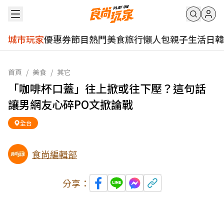
城市玩家
優惠券
節目
熱門
美食
旅行
懶人包
親子
生活
日韓
首頁
/
美食
/
其它
「咖啡杯口蓋」往上掀或往下壓？這句話
讓男網友心碎PO文掀論戰
全台
食尚編輯部
分享：