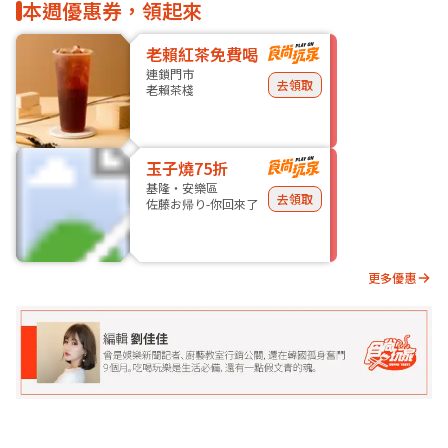
本週優惠券，領起來
老賴紅茶免費喝
連鎖門市
去領取
老賴茶棧
玉子燒75折
基隆・安樂區
去領取
佐藤お帰り-你回來了
更多優惠