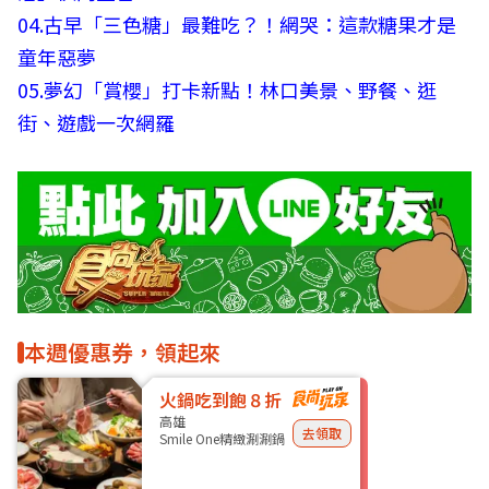
04.
古早「三色糖」最難吃？！網哭：這款糖果才是
童年惡夢
05.
夢幻「賞櫻」打卡新點！林口美景、野餐、逛
街、遊戲一次網羅
本週優惠券，領起來
火鍋吃到飽８折
高雄
去領取
Smile One精緻涮涮鍋