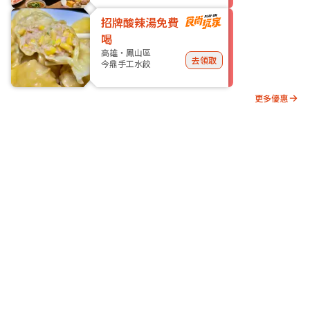
招牌酸辣湯免費
喝
高雄・鳳山區
去領取
今鼎手工水餃
更多優惠