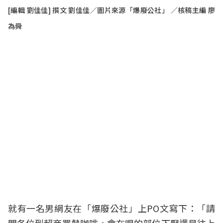
[編輯 劉佳佳] 撰文 劉佳佳／圖片來源「爆廢公社」 ／核稿主編 廖
為舜
就有一名男網友在「爆廢公社」上PO文寫下：「請
問各位到超商買熱咖啡，會在喝的部位下壓還是往上