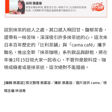
說到抹茶的迷人之處，其口感入喉回甘、馥郁茶香，
還帶有一絲苦味，深深吸引許多抹茶迷的心。這次來
日本百年歷史的「辻利茶舖」與「cama café」攜手
聯名，推出全新「抹茶咖啡」系列飲品與餅乾，將在
年後2月15日陪大家一起收心，不管你是飲料控、咖
啡成癮者或是抹茶迷，這次絕對不能錯過。
[編輯 張嘉容] 撰文整理 張嘉容／攝影 張嘉容／圖片提供 cama／核
稿主編 林涵青