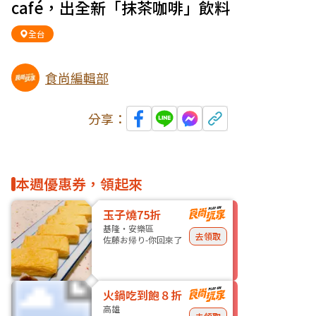
café，出全新「抹茶咖啡」飲料
全台
食尚編輯部
分享：
本週優惠券，領起來
玉子燒75折
基隆・安樂區
去領取
佐藤お帰り-你回來了
火鍋吃到飽８折
高雄