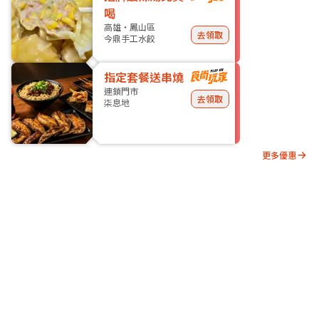
喝
高雄・鳳山區
去領取
今鼎手工水餃
指定套餐送串燒
連鎖門市
去領取
柒息地
更多優惠