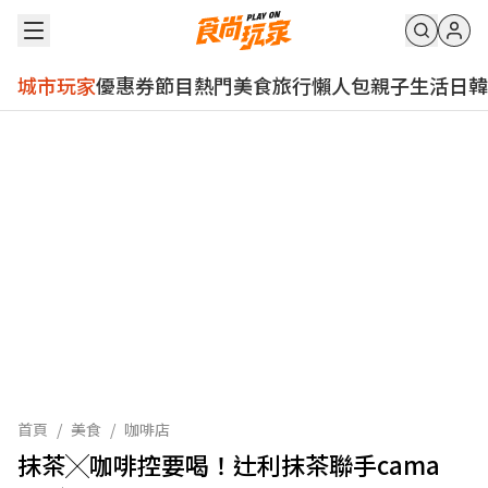
城市玩家
優惠券
節目
熱門
美食
旅行
懶人包
親子
生活
日韓
首頁
/
美食
/
咖啡店
抹茶╳咖啡控要喝！辻利抹茶聯手cama