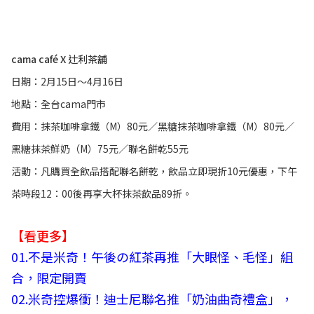
cama café X 辻利茶舖
日期：2月15日～4月16日
地點：全台cama門市
費用：抹茶咖啡拿鐵（M）80元／黑糖抹茶咖啡拿鐵（M）80元／
黑糖抹茶鮮奶（M）75元／聯名餅乾55元
活動：凡購買全飲品搭配聯名餅乾，飲品立即現折10元優惠，下午
茶時段12：00後再享大杯抹茶飲品89折。
【看更多】
01.
不是米奇！午後の紅茶再推「大眼怪、毛怪」組
合，限定開賣
02.
米奇控爆衝！迪士尼聯名推「奶油曲奇禮盒」，