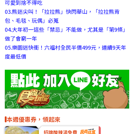
可愛到捨不得吃
03.
熊迷尖叫！「拉拉熊」快閃華山，「拉拉熊背
包、毛毯、玩偶」必蒐
04.
大年初一這些「禁忌」不能做，尤其是「第9條」
做了會窮一年
05.
樂園迷快衝！六福村全民半價499元，連續9天年
度最低價
本週優惠券，領起來
招牌酸辣湯免費