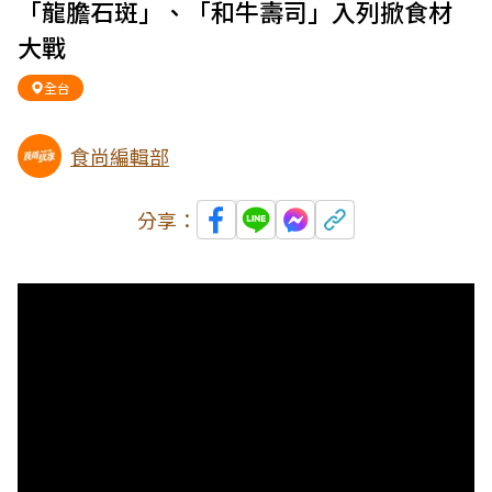
「龍膽石斑」、「和牛壽司」入列掀食材
大戰
全台
食尚編輯部
分享：