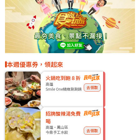
本週優惠券，領起來
火鍋吃到飽８折
高雄
去領取
Smile One精緻涮涮鍋
招牌酸辣湯免費
喝
高雄・鳳山區
去領取
今鼎手工水餃