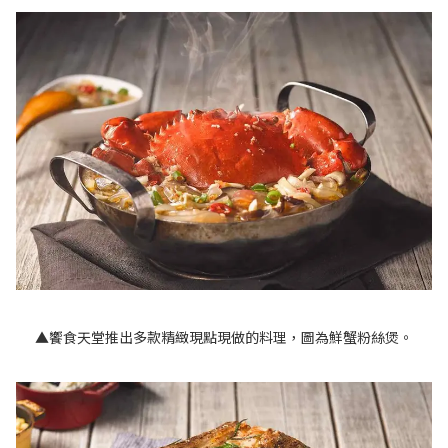
▲饗食天堂推出多款精緻現點現做的料理，圖為鮮蟹粉絲煲。