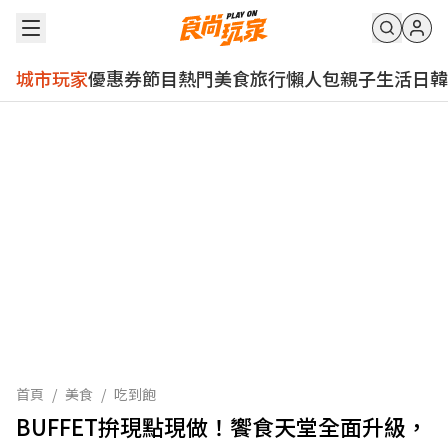
城市玩家
優惠券
節目
熱門
美食
旅行
懶人包
親子
生活
日韓
首頁
/
美食
/
吃到飽
BUFFET拚現點現做！饗食天堂全面升級，