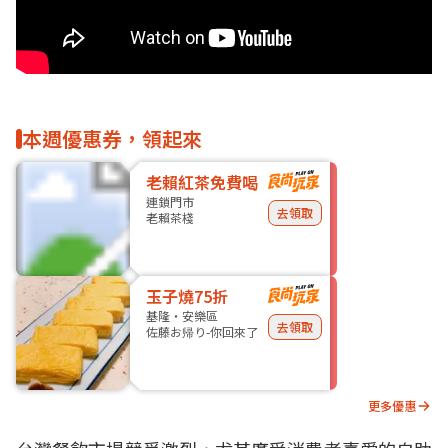
本週優惠券，領起來
老賴紅茶免費喝
連鎖門市
去領取
老賴茶棧
玉子燒75折
基隆・安樂區
去領取
佐藤お帰り-你回來了
更多優惠