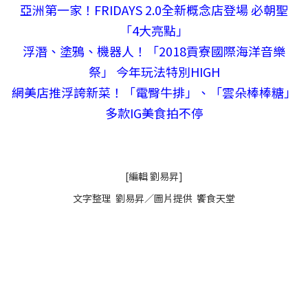
亞洲第一家！FRIDAYS 2.0全新概念店登場 必朝聖
「4大亮點」
浮潛、塗鴉、機器人！「2018貢寮國際海洋音樂
祭」 今年玩法特別HIGH
網美店推浮誇新菜！「電臀牛排」、「雲朵棒棒糖」
多款IG美食拍不停
[編輯 劉易昇]
文字整理 劉易昇／圖片提供 饗食天堂