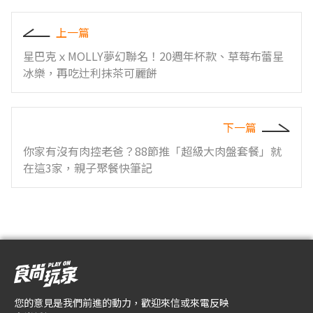
上一篇
星巴克ｘMOLLY夢幻聯名！20週年杯款、草莓布蕾星
冰樂，再吃辻利抹茶可麗餅
下一篇
你家有沒有肉控老爸？88節推「超級大肉盤套餐」就
在這3家，親子聚餐快筆記
您的意見是我們前進的動力，歡迎來信或來電反映