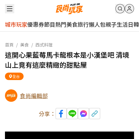
城市玩家
優惠券
節目
熱門
美食
旅行
懶人包
親子
生活
日韓
首頁
/
美食
/
西式料理
這開心果藍莓馬卡龍根本是小漢堡吧 清境
山上竟有這麼精緻的甜點屋
全台
食尚編輯部
分享：