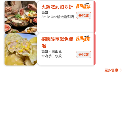
火鍋吃到飽８折
高雄
去領取
Smile One精緻涮涮鍋
招牌酸辣湯免費
喝
高雄・鳳山區
去領取
今鼎手工水餃
更多優惠