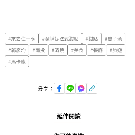
#
來去住一晚
#
蒙塔妮法式甜點
#
甜點
#
曾子余
#
郭彥均
#
南投
#
清境
#
美食
#
餐廳
#
旅遊
#
馬卡龍
分享：
延伸閱讀