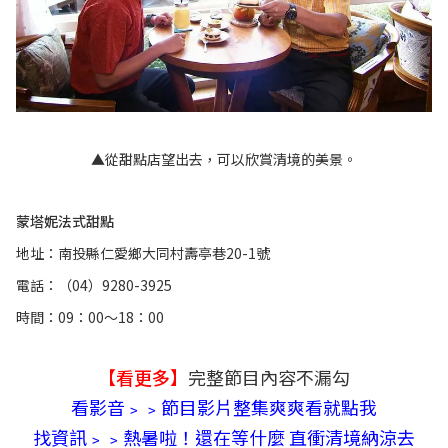
▲從甜點店望出去，可以欣賞清境的美景。
蒙塔妮法式甜點
地址：南投縣仁愛鄉大同村壽亭巷20-1號
電話：（04）9280-3925
時間：09：00～18：00
【看更多】
完整節目內容不漏勾
看影音﹥﹥節目影片整集爽爽看就點我
找資訊﹥﹥
熱暑啦！還在等什麼 直衝清境納涼去