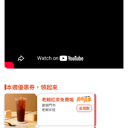
本週優惠券，領起來
老賴紅茶免費喝
連鎖門市
去領取
老賴茶棧