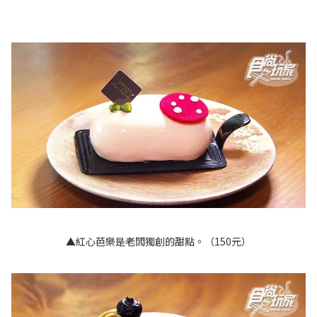
▲紅心芭樂是老闆獨創的甜點。（150元）