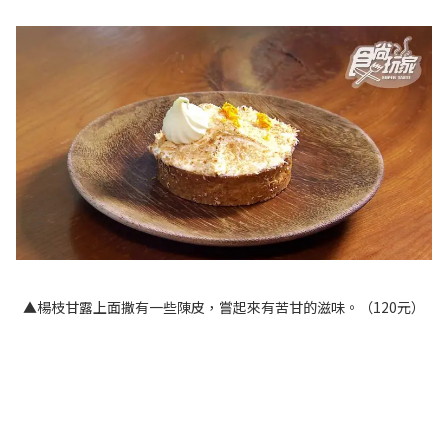
▲楊枝甘露上面撒有一些陳皮，嘗起來有苦甘的滋味。（120元）