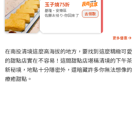
玉子燒75折
基隆・安樂區
去領取
佐藤お帰り-你回來了
更多優惠
在南投清境這麼高海拔的地方，要找到這麼精緻可愛
的甜點店實在不容易！這間甜點店堪稱清境的下午茶
新秘境，地點十分隱密外，還暗藏許多你無法想像的
療癒甜點。