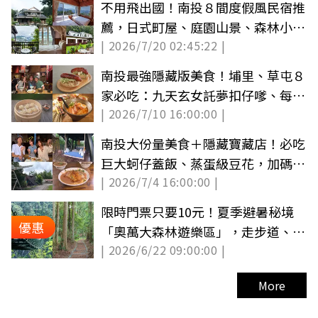
不用飛出國！南投８間度假風民宿推
薦，日式町屋、庭園山景、森林小木
| 2026/7/20 02:45:22 |
屋
南投最強隱藏版美食！埔里、草屯８
家必吃：九天玄女託夢扣仔嗲、每天
| 2026/7/10 16:00:00 |
限量小籠包
南投大份量美食＋隱藏寶藏店！必吃
巨大蚵仔蓋飯、蒸蛋級豆花，加碼一
| 2026/7/4 16:00:00 |
日遊景點推薦
限時門票只要10元！夏季避暑秘境
優惠
「奧萬大森林遊樂區」，走步道、看
| 2026/6/22 09:00:00 |
吊橋美景
More