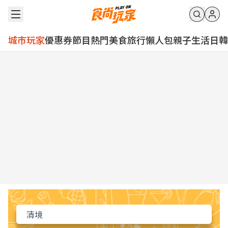
城市玩家
優惠券
節目
熱門
美食
旅行
懶人包
親子
生活
日韓