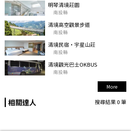
明琴清境莊園
南投縣
清境高空觀景步道
南投縣
清境民宿‧宇星山莊
南投縣
清境觀光巴士OKBUS
南投縣
More
相關達人
搜尋結果
0
筆