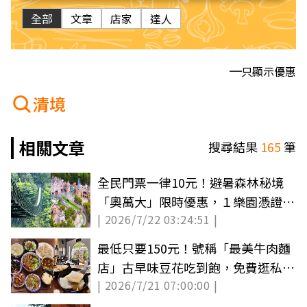
全部
文章
店家
達人
只顯示優惠
清境
相關文章
搜尋結果
165
筆
全民門票一律10元！避暑森林秘境
「奧萬大」限時優惠，１樂園憑證件
| 2026/7/22 03:24:51 |
免費玩
最低只要150元！號稱「最美牛肉麵
店」古早味豆花吃到飽，免費逛私人
| 2026/7/21 07:00:00 |
美術館