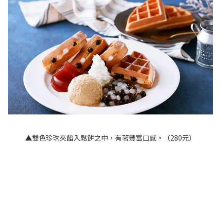
▲雙色珍珠夾餡入鬆餅之中，有著豐富口感。（280元）