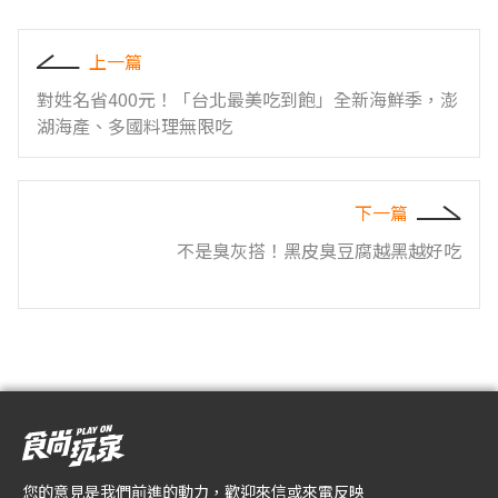
上一篇
對姓名省400元！「台北最美吃到飽」全新海鮮季，澎
湖海產、多國料理無限吃
下一篇
不是臭灰搭！黑皮臭豆腐越黑越好吃
您的意見是我們前進的動力，歡迎來信或來電反映