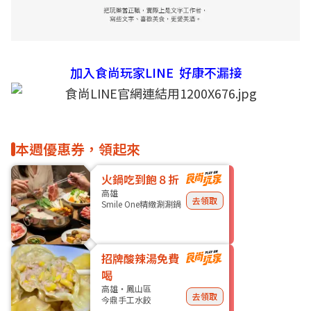
加入食尚玩家LINE 好康不漏接
本週優惠券，領起來
火鍋吃到飽８折
高雄
去領取
Smile One精緻涮涮鍋
招牌酸辣湯免費
喝
高雄・鳳山區
去領取
今鼎手工水餃