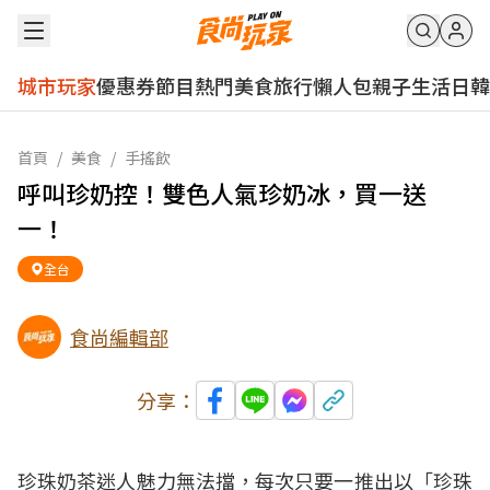
城市玩家
優惠券
節目
熱門
美食
旅行
懶人包
親子
生活
日韓
首頁
/
美食
/
手搖飲
呼叫珍奶控！雙色人氣珍奶冰，買一送
一！
全台
食尚編輯部
分享：
珍珠奶茶迷人魅力無法擋，每次只要一推出以
「珍珠