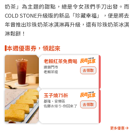
奶茶」為主題的甜點，總是令女孩們手刀出發。而
COLD STONE升級版的新品「珍藏幸福」，便是將去
年曾推出珍珠奶茶冰淇淋再升級，還有珍珠奶茶冰淇
淋鬆餅！
本週優惠券，領起來
老賴紅茶免費喝
連鎖門市
去領取
老賴茶棧
玉子燒75折
基隆・安樂區
去領取
佐藤お帰り-你回來了
更多優惠