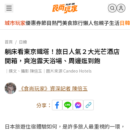
城市玩家
優惠券
節目
熱門
美食
旅行
懶人包
親子
生活
日韓
首頁
/
日韓
躺床看東京鐵塔！旅日人氣２大光芒酒店
開箱，爽泡露天浴場、周邊逛到飽
｜撰文、攝影 陳倍玉｜圖片來源 Candeo Hotels
《食尚玩家》資深記者 陳倍玉
分享：
日本旅遊住宿體驗如何，是許多旅人最重視的一環，