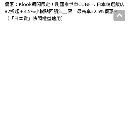
優惠：Klook期間限定！刷國泰世華CUBE卡 日本精選飯店
82折起＋4.5%小樹點回饋無上限＝最高享22.5%優惠。
（「日本賞」快閃權益適用）
網址：
https://www.klook.com/zh-
TW/tetris/promo/cathybank/
東京六本木光芒飯店：
https://www.klook.com/zh-
TW/hotels/detail/561960-candeo-hotels-tokyo-
roppongi/
東京新橋光芒飯店：
https://www.klook.com/zh-
TW/hotels/detail/241482-candeo-hotels-tokyo-
shimbashi/
KLOOK
0277535369