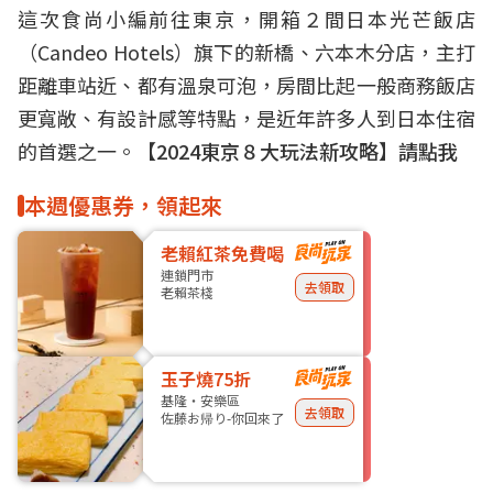
這次食尚小編前往東京，開箱２間日本光芒飯店
（Candeo Hotels）旗下的新橋、六本木分店，主打
距離車站近、都有溫泉可泡，房間比起一般商務飯店
更寬敞、有設計感等特點，是近年許多人到日本住宿
的首選之一。
【2024東京８大玩法新攻略】請點我
本週優惠券，領起來
老賴紅茶免費喝
連鎖門市
去領取
老賴茶棧
玉子燒75折
基隆・安樂區
去領取
佐藤お帰り-你回來了