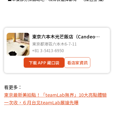
東京六本木光芒飯店（Candeo
Hotels Tokyo Roppongi）
東京都港區六本木6-7-11
+81 3-5413-6950
下載 APP 藏口袋
看店家資訊
看更多：
東京最新美拍點！「teamLab無界」10大亮點體驗
一次收，６月台北teamLab展搶先曝