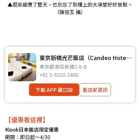
▲逛街疲憊了整天，也別忘了到樓上的大澡堂好好放鬆。
（陳倍玉 攝）
東京新橋光芒飯店（Candeo Hotels
Tokyo Shimbashi）
東京都港區新橋3-6-8
+81 3-5510-3400
下載 APP 藏口袋
看店家資訊
【優惠看這裡】
Klook日本飯店限定優惠
期間：即日起～4/30