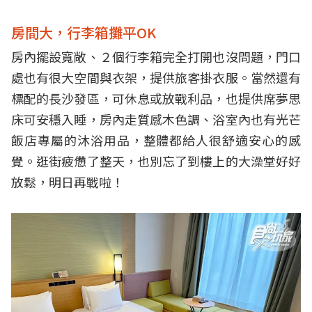
房間大，行李箱攤平OK
房內擺設寬敞、２個行李箱完全打開也沒問題，門口
處也有很大空間與衣架，提供旅客掛衣服。當然還有
標配的長沙發區，可休息或放戰利品，也提供席夢思
床可安穩入睡，房內走質感木色調、浴室內也有光芒
飯店專屬的沐浴用品，整體都給人很舒適安心的感
覺。逛街疲憊了整天，也別忘了到樓上的大澡堂好好
放鬆，明日再戰啦！