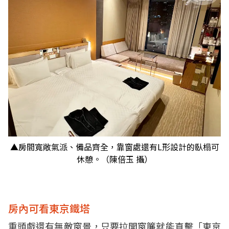
▲房間寬敞氣派、備品齊全，靠窗處還有L形設計的臥榻可
休憩。（陳倍玉 攝）
房內可看東京鐵塔
重頭戲還有無敵窗景，只要拉開窗簾就能直擊「東京