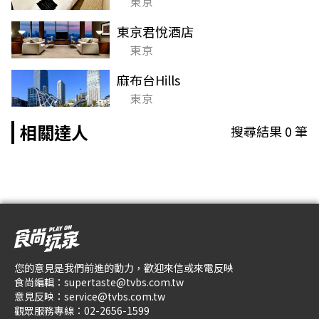
東京
東京君悅酒店
東京
麻布台Hills
東京
相關達人
搜尋結果
0
筆
您的意見是我們前進的動力，歡迎來信或來電反映
食尚編輯：
supertaste@tvbs.com.tw
意見反映：
service@tvbs.com.tw
觀眾服務專線：
02-2656-1599