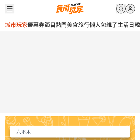
城市玩家
優惠券
節目
熱門
美食
旅行
懶人包
親子
生活
日韓