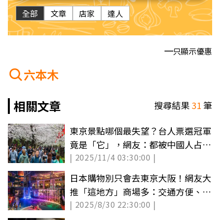
全部
文章
店家
達人
只顯示優惠
六本木
相關文章
搜尋結果
31
筆
東京景點哪個最失望？台人票選冠軍
竟是「它」，網友：都被中國人占據
| 2025/11/4 03:30:00 |
了
日本購物別只會去東京大阪！網友大
推「這地方」商場多：交通方便、免
| 2025/8/30 22:30:00 |
人擠人