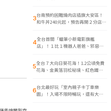
色美食多
台南預約困難燒肉店插旗大安區！
3
和牛丼240元起，預告再開２分店、
地點曝光
全台首間「蠟筆小新電影旗艦
4
店」！１比１機器人爸爸、邪惡正
男，百款周邊買翻
全台７大向日葵花海！1.2公頃免費
5
花海、金黃落羽松秘境、紅色鐵橋
同框
台北最好玩「室內親子卡丁車樂
6
園」！入場不限時暢玩，還有大螢
幕Switch遊戲區
便能嗅聞到空