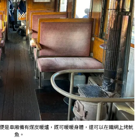
便是車廂備有煤炭暖爐，既可暖暖身體，還可以在鐵網上烤魷
魚。