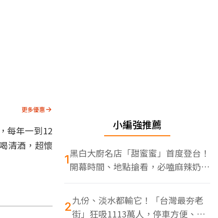
更多優惠
小編強推薦
，每年一到12
喝清酒，超懷
黑白大廚名店「甜蜜蜜」首度登台！
1
開幕時間、地點搶看，必嗑麻辣奶油
蝦
九份、淡水都輸它！「台灣最夯老
2
街」狂吸1113萬人，停車方便、特