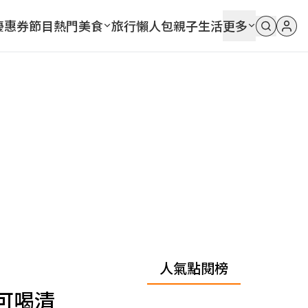
優惠券
節目
熱門
美食
旅行
懶人包
親子
生活
更多
人氣點閱榜
可喝清