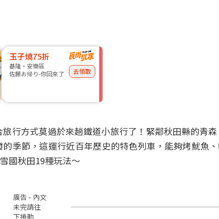
玉子燒75折
基隆・安樂區
去領取
佐藤お帰り-你回來了
旅行方式莫過於來趟鐵道小旅行了！緊鄰秋田縣的青森
發的季節，這運行近百年歷史的特色列車，能夠烤魷魚、
雪國秋田19種玩法～
廣告 - 內文
未完請往
下捲動