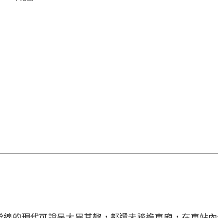
幹線的現代可說是大異其趣，都還未踏進車廂，在車站內