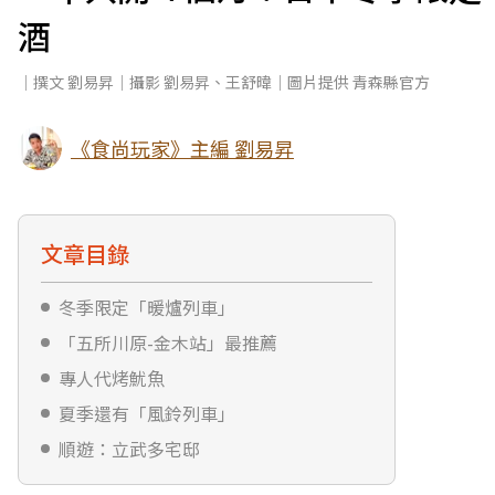
酒
｜撰文 劉易昇｜攝影 劉易昇、王舒暐｜圖片提供 青森縣官方
《食尚玩家》主編 劉易昇
文章目錄
冬季限定「暖爐列車」
「五所川原-金木站」最推薦
專人代烤魷魚
夏季還有「風鈴列車」
順遊：立武多宅邸