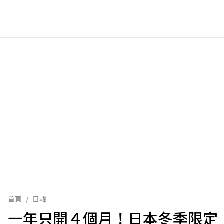
首頁
/
日韓
一年只開４個月！日本冬季限定