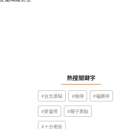
熱搜關鍵字
#
台北景點
#
咖啡
#
福勝亭
#
麥當勞
#
親子景點
#
十分老街