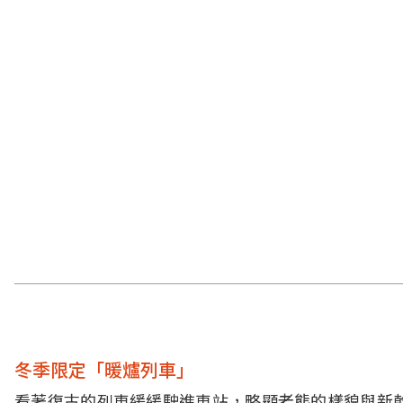
冬季限定「暖爐列車」
看著復古的列車緩緩駛進車站，略顯老態的樣貌與新