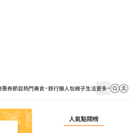
優惠券
節目
熱門
美食
旅行
懶人包
親子
生活
更多
人氣點閱榜