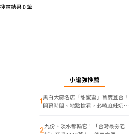
搜尋結果
0
筆
小編強推薦
黑白大廚名店「甜蜜蜜」首度登台！
1
開幕時間、地點搶看，必嗑麻辣奶油
蝦
九份、淡水都輸它！「台灣最夯老
2