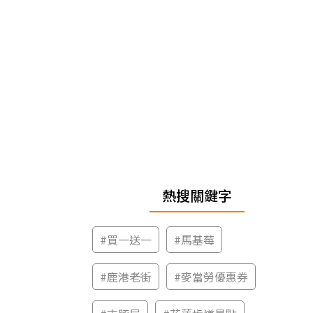
熱搜關鍵字
#
買一送一
#
馬基莓
#
鹿港老街
#
麥當勞優惠券