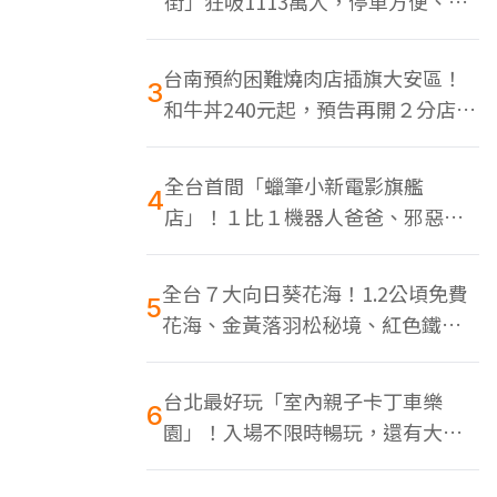
街」狂吸1113萬人，停車方便、特
色美食多
台南預約困難燒肉店插旗大安區！
3
和牛丼240元起，預告再開２分店、
地點曝光
全台首間「蠟筆小新電影旗艦
4
店」！１比１機器人爸爸、邪惡正
男，百款周邊買翻
全台７大向日葵花海！1.2公頃免費
5
花海、金黃落羽松秘境、紅色鐵橋
同框
台北最好玩「室內親子卡丁車樂
6
園」！入場不限時暢玩，還有大螢
幕Switch遊戲區