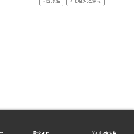
#
吉豚屋
#
花蓮步道景點
募
業務服務
節目版權銷售