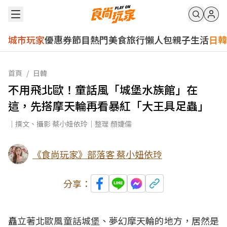
城市玩家
優惠券
節目
熱門
美食
旅行
懶人包
親子
生活
日韓
首頁
/
日韓
不用飛北歐！童話風「城堡水族館」在
這，先搭摩天輪再看暴紅「大王具足蟲」
｜撰文、攝影 蔡小妞依玲｜整理 顏婕儒
《食尚玩家》部落客 蔡小妞依玲
分享：
矗立著北歐風童話城堡、夢幻摩天輪的地方，居然是