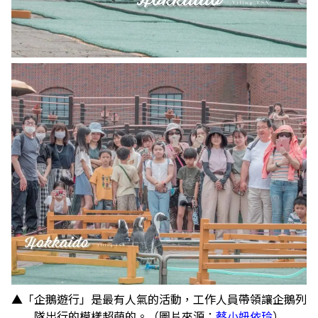
▲「企鵝遊行」是最有人氣的活動，工作人員帶領讓企鵝列
隊出行的模樣超萌的。（圖片來源：
蔡小妞依玲
）