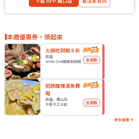
下載 APP 藏口袋
看店家資訊
本週優惠券，領起來
火鍋吃到飽８折
高雄
去領取
Smile One精緻涮涮鍋
招牌酸辣湯免費
喝
高雄・鳳山區
去領取
今鼎手工水餃
更多優惠