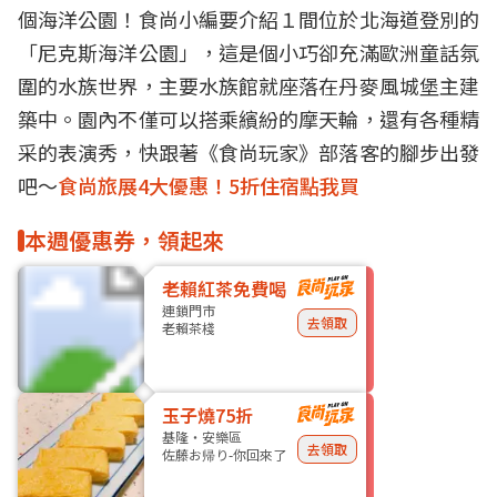
個海洋公園！食尚小編要介紹１間位於北海道登別的
「尼克斯海洋公園」，這是個小巧卻充滿歐洲童話氛
圍的水族世界，主要水族館就座落在丹麥風城堡主建
築中。園內不僅可以搭乘繽紛的摩天輪，還有各種精
采的表演秀，快跟著《食尚玩家》部落客的腳步出發
吧～
食尚旅展4大優惠！5折住宿點我買
本週優惠券，領起來
老賴紅茶免費喝
連鎖門市
去領取
老賴茶棧
玉子燒75折
基隆・安樂區
去領取
佐藤お帰り-你回來了