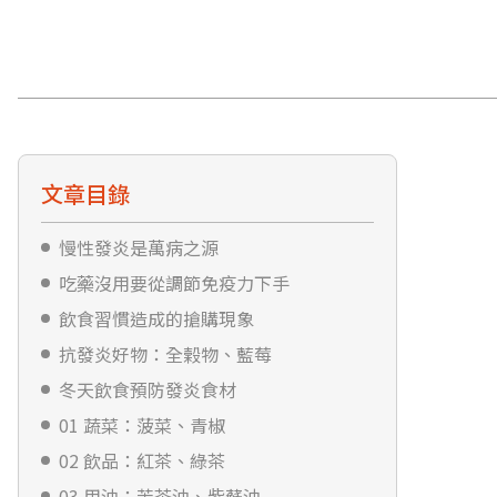
文章目錄
慢性發炎是萬病之源
吃藥沒用要從調節免疫力下手
飲食習慣造成的搶購現象
抗發炎好物：全榖物、藍莓
冬天飲食預防發炎食材
01 蔬菜：菠菜、青椒
02 飲品：紅茶、綠茶
03 用油：苦茶油、紫蘇油