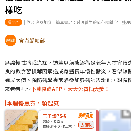
樣吃
｜作者 洛桑加參｜簡單豐足：減法養生的52個關鍵字｜整理
全台
食尚編輯部
無論慢性病或癌症，這些以前被認為是老年人才會罹
良的飲食習慣等因素造成身體長年慢性發炎，看似無
釀成大病。預防醫學專家洛桑加參醫師告訴你，想預
來看看吧～
下載食尚APP，天天免費抽大獎！
本週優惠券，領起來
玉子燒75折
基隆・安樂區
去領取
佐藤お帰り-你回來了