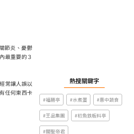
關節炎、憂鬱
內最重要的３
熱搜關鍵字
經常讓人誤以
有任何東西卡
#
福勝亭
#
水煮蛋
#
惠中蔬食
#
王品集團
#
初魚鉄板料亭
#
關聖帝君