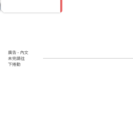
廣告 - 內文
未完請往
下捲動