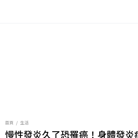
首頁
/
生活
慢性發炎久了恐罹癌！身體發炎