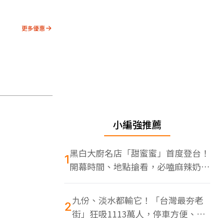
更多優惠
小編強推薦
黑白大廚名店「甜蜜蜜」首度登台！
1
開幕時間、地點搶看，必嗑麻辣奶油
蝦
九份、淡水都輸它！「台灣最夯老
2
街」狂吸1113萬人，停車方便、特