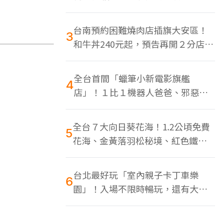
色美食多
台南預約困難燒肉店插旗大安區！
3
和牛丼240元起，預告再開２分店、
地點曝光
全台首間「蠟筆小新電影旗艦
4
店」！１比１機器人爸爸、邪惡正
男，百款周邊買翻
全台７大向日葵花海！1.2公頃免費
5
花海、金黃落羽松秘境、紅色鐵橋
同框
台北最好玩「室內親子卡丁車樂
6
園」！入場不限時暢玩，還有大螢
幕Switch遊戲區