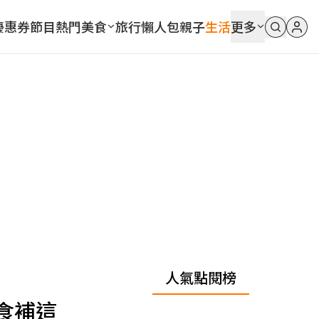
優惠券
節目
熱門
美食
旅行
懶人包
親子
生活
更多
人氣點閱榜
食補這