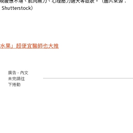
現疲憊不堪、肌肉無力、心理壓力過大等症狀。（圖片來源：
Shutterstock）
水果」超便宜醫師也大推
廣告 - 內文
未完請往
下捲動