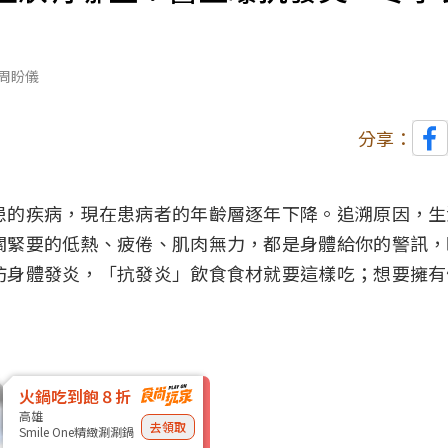
周盼儀
分享：
患的疾病，現在患病者的年齡層逐年下降。追溯原因，生
關緊要的低熱、疲倦、肌肉無力，都是身體給你的警訊，
防身體發炎，「抗發炎」飲食食材就要這樣吃；想要擁有
火鍋吃到飽８折
高雄
去領取
Smile One精緻涮涮鍋