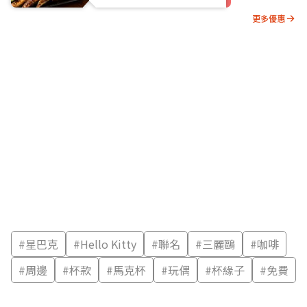
更多優惠
#
星巴克
#
Hello Kitty
#
聯名
#
三麗鷗
#
咖啡
#
周邊
#
杯款
#
馬克杯
#
玩偶
#
杯緣子
#
免費