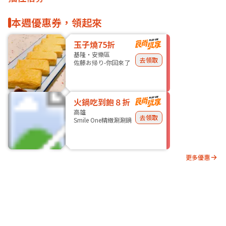
本週優惠券，領起來
玉子燒75折
基隆・安樂區
去領取
佐藤お帰り-你回來了
火鍋吃到飽８折
高雄
去領取
Smile One精緻涮涮鍋
更多優惠