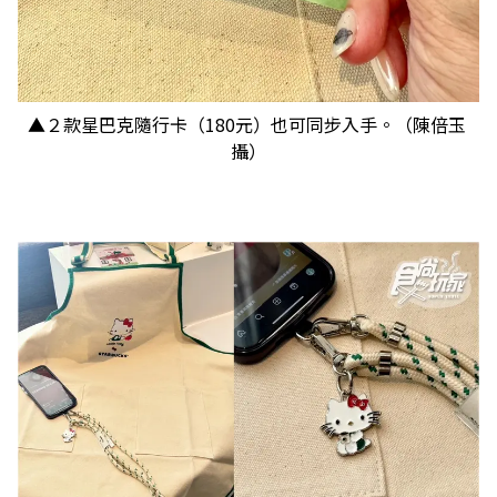
▲２款星巴克隨行卡（180元）也可同步入手。（陳倍玉
攝）