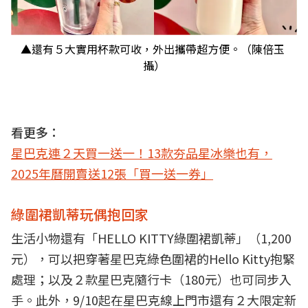
▲還有５大實用杯款可收，外出攜帶超方便。（陳倍玉
攝）
看更多：
星巴克連２天買一送一！13款夯品星冰樂也有，
2025年曆開賣送12張「買一送一券」
綠圍裙凱蒂玩偶抱回家
生活小物還有「HELLO KITTY綠圍裙凱蒂」（1,200
元），可以把穿著星巴克綠色圍裙的Hello Kitty抱緊
處理；以及２款星巴克隨行卡（180元）也可同步入
手。此外，9/10起在星巴克線上門市還有２大限定新