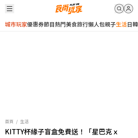
城市玩家
優惠券
節目
熱門
美食
旅行
懶人包
親子
生活
日韓
首頁
/
生活
KITTY杯緣子盲盒免費送！「星巴克ｘ