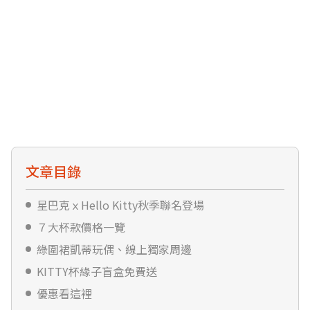
文章目錄
星巴克ｘHello Kitty秋季聯名登場
７大杯款價格一覽
綠圍裙凱蒂玩偶、線上獨家周邊
KITTY杯緣子盲盒免費送
優惠看這裡