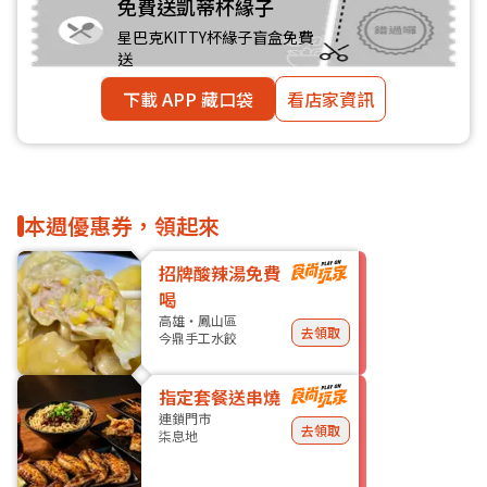
免費送凱蒂杯緣子
星巴克KITTY杯緣子盲盒免費
送
下載 APP 藏口袋
看店家資訊
本週優惠券，領起來
招牌酸辣湯免費
喝
高雄・鳳山區
去領取
今鼎手工水餃
指定套餐送串燒
連鎖門市
去領取
柒息地