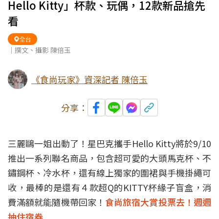
Hello Kitty」杯款、玩偶，12款新品搶先
看
全台
｜撰文、攝影 陳倍玉
《食尚玩家》資深記者 陳倍玉
分享：
三麗鷗一姐出動了！星巴克攜手Hello Kitty將於9/10
推出一系列聯名商品，包含超可愛的大頭馬克杯、不
鏽鋼杯、冷水杯，還有線上獨家的圍裙與手機掛繩可
收，最棒的是還有４款超Q的KITTY杯緣子盲盒，消
費滿額就能隨機帶回家！
食尚旅宿大賞投票去！週週
抽住宿券