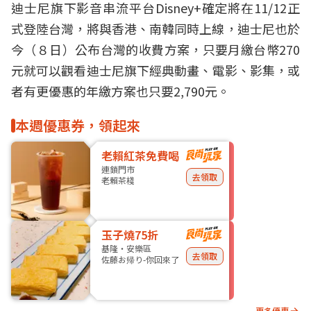
迪士尼旗下影音串流平台Disney+確定將在11/12正
式登陸台灣，將與香港、
南韓
同時上線，迪士尼也於
今（８日）公布台灣的收費方案，只要月繳台幣270
元就可以觀看
迪士尼
旗下經典
動畫
、電影、影集，或
者有更優惠的年繳方案也只要2,790元。
本週優惠券，領起來
老賴紅茶免費喝
連鎖門市
去領取
老賴茶棧
玉子燒75折
基隆・安樂區
去領取
佐藤お帰り-你回來了
更多優惠