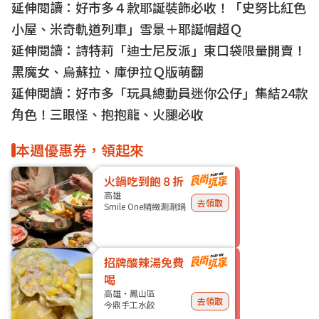
延伸閱讀：
好市多４款耶誕裝飾必收！「史努比紅色
小屋、米奇軌道列車」雪景＋耶誕帽超Ｑ
延伸閱讀：
詩特莉「迪士尼反派」束口袋限量開賣！
黑魔女、烏蘇拉、庫伊拉Ｑ版萌翻
延伸閱讀：
好市多「玩具總動員迷你公仔」集結24款
角色！三眼怪、抱抱龍、火腿必收
本週優惠券，領起來
火鍋吃到飽８折
高雄
去領取
Smile One精緻涮涮鍋
招牌酸辣湯免費
喝
高雄・鳳山區
去領取
今鼎手工水餃