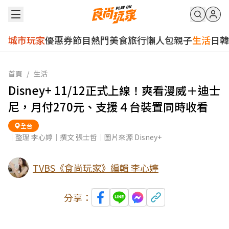
城市玩家
優惠券
節目
熱門
美食
旅行
懶人包
親子
生活
日韓
首頁
/
生活
Disney+ 11/12正式上線！爽看漫威＋迪士
尼，月付270元、支援４台裝置同時收看
全台
｜整理 李心婷｜撰文 張士哲｜圖片來源 Disney+
TVBS《食尚玩家》編輯 李心婷
分享：