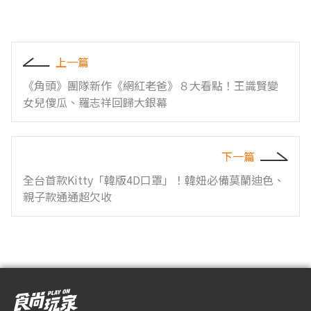
上一篇
《角頭》團隊新作《網紅老爸》８大看點！王識賢變
女兒傻瓜、羅志祥回歸大銀幕
下一篇
全台首款Kitty「韓版4D口罩」！韓妞必備莫蘭迪色、
親子款通通超欠收