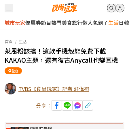
城市玩家
優惠券
節目
熱門
美食
旅行
懶人包
親子
生活
日韓
首頁
/
生活
萊恩粉該搶！這款手機殼能免費下載
KAKAO主題，還有復古Anycall也變耳機
全台
TVBS《食尚玩家》記者 莊偉祺
分享：