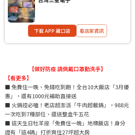
下載 APP 藏口袋
看店家資訊
【做好防疫 請佩戴口罩勤洗手】
【看更多】
■
免費住一晚、免錢吃到飽！全台10大飯店「3月優
惠」，還有1000元補助直接送
■
火鍋控必嗑！老店超澎派「牛肉超載鍋」，988元
一次吃到7種部位、還送整盒牛五花
■
這天生日牡羊座「免費住一晚」地標飯店！身分
證有「這4碼」打折爽住27坪超大房