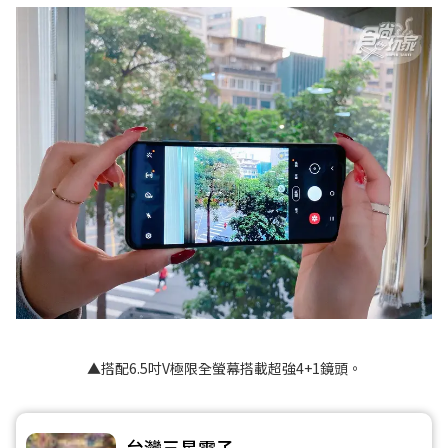
▲搭配6.5吋V極限全螢幕搭載超強4+1鏡頭。
台灣三星電子