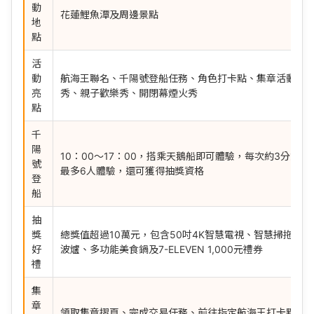
動
花蓮鯉魚潭及周邊景點
地
點
活
動
航海王聯名、千陽號登船任務、角色打卡點、集章活動、
亮
秀、親子歡樂秀、開閉幕煙火秀
點
千
陽
10：00～17：00，搭乘天鵝船即可體驗，每次約3分鐘
號
最多6人體驗，還可獲得抽獎資格
登
船
抽
獎
總獎值超過10萬元，包含50吋4K智慧電視、智慧掃拖機
好
波爐、多功能美食鍋及7-ELEVEN 1,000元禮券
禮
集
章
領取集章摺頁、完成交易任務、前往指定航海王打卡點蒐