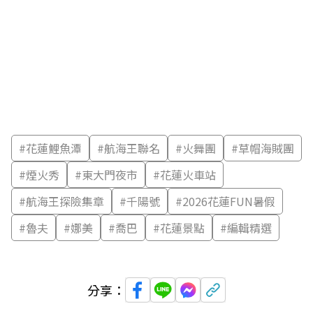
#
花蓮鯉魚潭
#
航海王聯名
#
火舞團
#
草帽海賊團
#
煙火秀
#
東大門夜市
#
花蓮火車站
#
航海王探險集章
#
千陽號
#
2026花蓮FUN暑假
#
魯夫
#
娜美
#
喬巴
#
花蓮景點
#
編輯精選
分享：