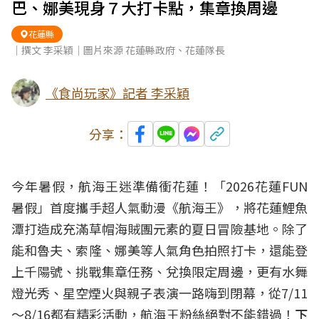
巴、娜美現身７大打卡點，集章換周邊
花蓮縣
｜撰文 李采穎｜圖片來源 花蓮縣政府、花蓮隊長
《食尚玩家》記者 李采穎
分享：
今年暑假，航海王迷準備衝花蓮！「2026花蓮FUN
暑假」首度攜手超人氣動漫《航海王》，將花蓮鯉魚
潭打造成充滿草帽海賊團元素的夏日冒險基地。除了
能和魯夫、索隆、娜美等人氣角色拍照打卡，還能登
上千陽號、挑戰集章任務、兌換限定周邊，更有水舞
燈光秀、星空煙火與親子表演一路嗨到閉幕，從7/11
～8/16都有精彩活動，航海王粉絲絕對不能錯過！
下