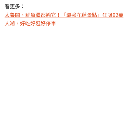
看更多：
太魯閣、鯉魚潭都輸它！「最強花蓮景點」狂吸92萬
人潮，好吃好逛好停車