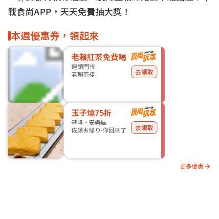
載食尚APP，天天免費抽大獎！
本週優惠券，領起來
老賴紅茶免費喝
連鎖門市
去領取
老賴茶棧
玉子燒75折
基隆・安樂區
去領取
佐藤お帰り-你回來了
更多優惠