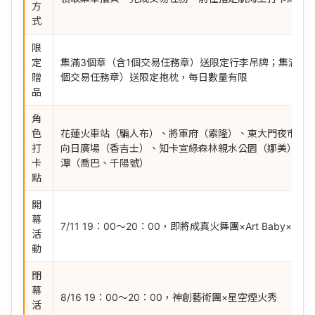
方
式
限
定
集滿3個章（含1個交易任務章）送限定行李吊牌；集滿5個
贈
個交易任務章）送限定抱枕，每日數量有限
品
角
色
花蓮火車站（騙人布）、將軍府（索隆）、東大門夜市（
打
向日廣場（香吉士）、知卡宣綠森林親水公園（娜美）、
卡
潭（喬巴、千陽號）
點
開
幕
7/11 19：00～20：00，即將成真火舞團×Art Baby×星
活
動
閉
幕
8/16 19：00～20：00，神創藝術團×星空煙火秀
活