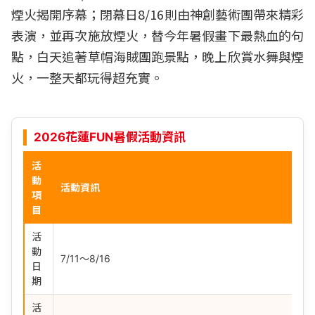
煙火揭開序幕；閉幕日8/16則由神創藝術團帶來精彩
表演，並再次施放煙火，替今年暑假畫下最熱血的句
點，白天追著草帽海賊團跑景點，晚上欣賞水舞與煙
火，一整天都玩得超充實。
2026花蓮FUN暑假活動資訊
活
動
活動資訊
項
目
活
動
7/11～8/16
日
期
活