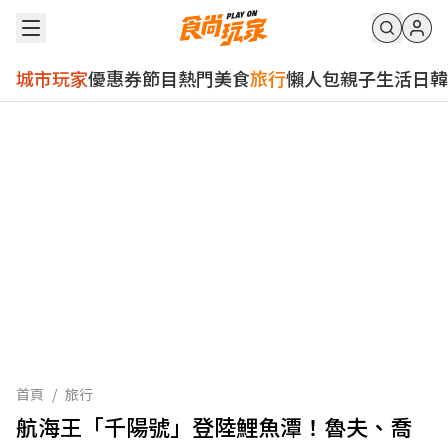
城市玩家
優惠券
節目
熱門
美食
旅行
懶人包
親子
生活
日韓
首頁
/
旅行
航海王「千陽號」登陸鯉魚潭！魯夫、喬