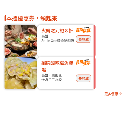
本週優惠券，領起來
火鍋吃到飽８折
高雄
去領取
Smile One精緻涮涮鍋
招牌酸辣湯免費
喝
高雄・鳳山區
去領取
今鼎手工水餃
更多優惠