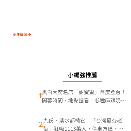
更多優惠
小編強推薦
黑白大廚名店「甜蜜蜜」首度登台！
1
開幕時間、地點搶看，必嗑麻辣奶油
蝦
九份、淡水都輸它！「台灣最夯老
2
街」狂吸1113萬人，停車方便、特