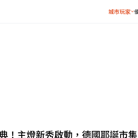
城市玩家
慶典！主燈新秀啟動，德國耶誕市