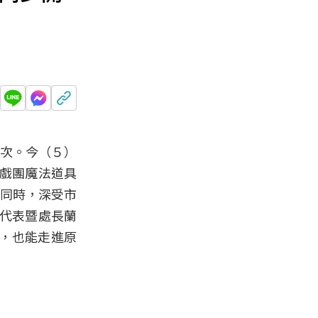
人次。今（５）
馬戲團魔法道具
！同時，深受市
席代表暨處長蘭
，也能走進原