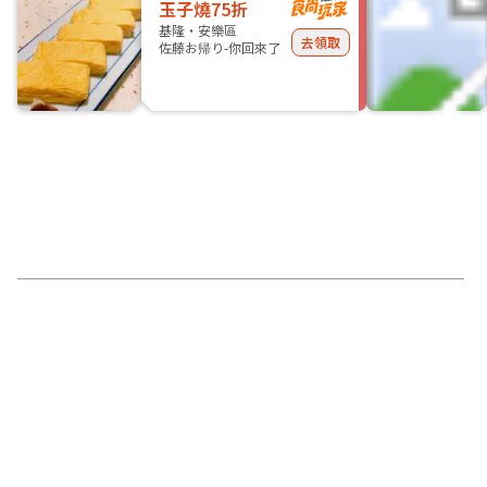
玉子燒75折
基隆・安樂區
去領取
佐藤お帰り-你回來了