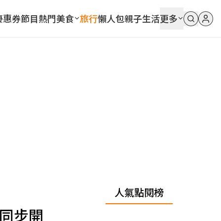
優惠券
節目
熱門
美食
旅行
懶人包
親子
生活
更多
人氣點閱榜
集同步開