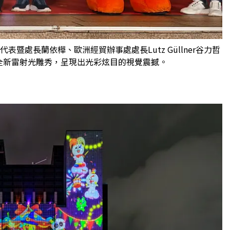
暨處長蘭依樺、歐洲經貿辦事處處長Lutz Güllner谷力哲
全新雷射光雕秀，呈現出光彩炫目的視覺震撼。