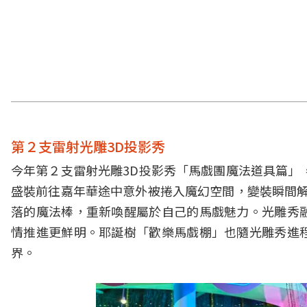
第２支雷射光雕3D投影秀
今年第２支雷射光雕3D投影秀「馬戲團魔法道具篇」，故事以《
盛裝前往嘉年華途中意外被捲入魔幻空間，變裝瞬間解除、
落的魔法棒，重新喚醒屬於自己的馬戲魅力。光雕秀
情推進更鮮明。耶誕樹「歡樂馬戲棚」也隨光雕秀進
界。