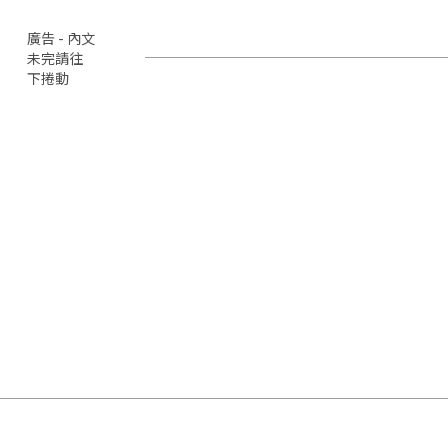
廣告 - 內文
未完請往
下捲動