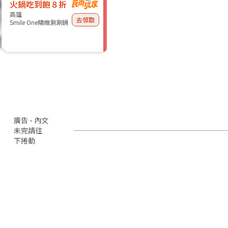
火鍋吃到飽８折
高雄
去領取
Smile One精緻涮涮鍋
廣告 - 內文
未完請往
下捲動