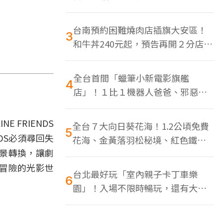
色美食多
台南預約困難燒肉店插旗大安區！
3
和牛丼240元起，預告再開２分店、
地點曝光
全台首間「蠟筆小新電影旗艦
4
店」！１比１機器人爸爸、邪惡正
男，百款周邊買翻
 FRIENDS
全台７大向日葵花海！1.2公頃免費
5
DS必須尋回失
花海、金黃落羽松秘境、紅色鐵橋
景轉換，讓劇
同框
冒險的光影世
台北最好玩「室內親子卡丁車樂
6
園」！入場不限時暢玩，還有大螢
幕Switch遊戲區