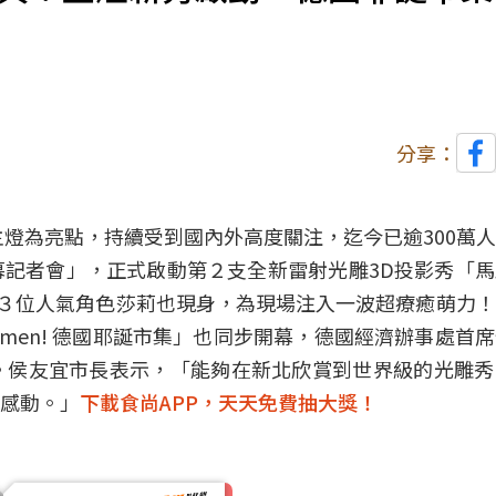
分享：
主燈為亮點，持續受到國內外高度關注，迄今已逾300萬
記者會」，正式啟動第２支全新雷射光雕3D投影秀「
DS 第３位人氣角色莎莉也現身，為現場注入一波超療癒萌力
lkommen! 德國耶誕市集」也同步開幕，德國經濟辦事處首
。侯友宜市長表示，「能夠在新北欣賞到世界級的光雕秀
感動。」
下載食尚APP，天天免費抽大獎！