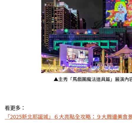
▲主秀「馬戲團魔法道具篇」展演內
看更多：
「2025新北耶誕城」６大亮點全攻略：９大周邊美食