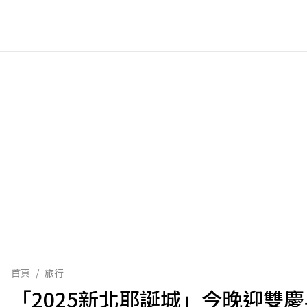
首頁
/
旅行
「2025新北耶誕城」今晚迎雙