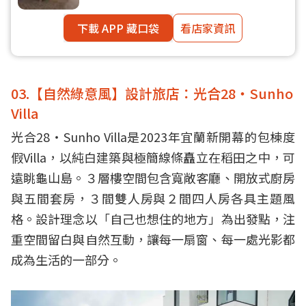
下載 APP 藏口袋
看店家資訊
03.【自然綠意風】設計旅店：光合28・Sunho
Villa
光合28・Sunho Villa是2023年宜蘭新開幕的包棟度
假Villa，以純白建築與極簡線條矗立在稻田之中，可
遠眺龜山島。３層樓空間包含寬敞客廳、開放式廚房
與五間套房，３間雙人房與２間四人房各具主題風
格。設計理念以「自己也想住的地方」為出發點，注
重空間留白與自然互動，讓每一扇窗、每一處光影都
成為生活的一部分。