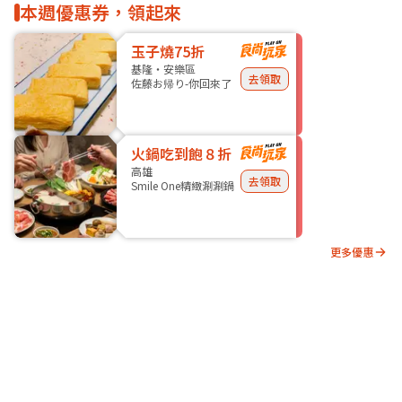
本週優惠券，領起來
玉子燒75折
基隆・安樂區
去領取
佐藤お帰り-你回來了
火鍋吃到飽８折
高雄
去領取
Smile One精緻涮涮鍋
更多優惠