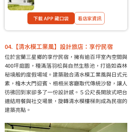
下載 APP 藏口袋
看店家資訊
04.【清水模工業風】設計旅店：享佇民宿
位於宜蘭三星鄉的享佇民宿，擁有逾百坪室內空間與
400坪庭園，種滿落羽松與自然生態池，打造如森林
秘境般的度假場域。建築融合清水模工業風與日式元
素，檜木大門迎賓、榻榻米客廳取代傳統沙發，讓人
彷彿回到家卻多了一份設計感。５公尺長開放式吧台
連結用餐與社交場景，旋轉清水模樓梯則成為民宿的
建築亮點。