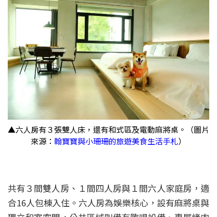
▲六人房有３張雙人床，還有和式區及電動麻將桌。（圖片
來源：
翰寶寶與小珊珊的旅遊美食生活手札
）
共有３間雙人房、１間四人房與１間六人家庭房，適
合16人包棟入住。六人房為娛樂核心，設有麻將桌與
獨立和室空間，公共區域則備有歡唱設備、專屬烤肉