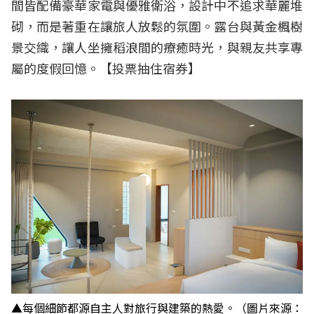
間皆配備豪華家電與優雅衛浴，設計中不追求華麗堆
砌，而是著重在讓旅人放鬆的氛圍。露台與黃金楓樹
景交織，讓人坐擁稻浪間的療癒時光，與親友共享專
屬的度假回憶。【
投票抽住宿券
】
▲每個細節都源自主人對旅行與建築的熱愛。（圖片來源：