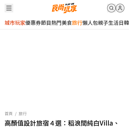
城市玩家
優惠券
節目
熱門
美食
旅行
懶人包
親子
生活
日韓
首頁
/
旅行
高顏值設計旅宿４選：稻浪間純白Villa、