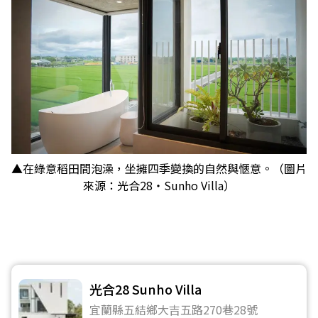
▲在綠意稻田間泡澡，坐擁四季變換的自然與愜意。（圖片
來源：光合28・Sunho Villa）
光合28 Sunho Villa
宜蘭縣五結鄉大吉五路270巷28號