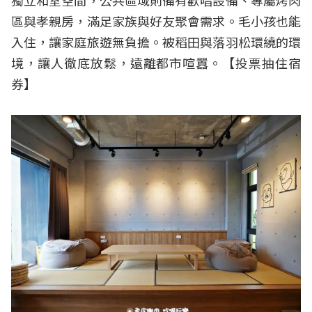
區與孝親房，滿足家族與好友聚會需求。毛小孩也能
入住，讓家庭旅遊無負擔。被稻田與落羽松環繞的環
境，讓人徹底放鬆，遠離都市喧囂。【
投票抽住宿
券
】