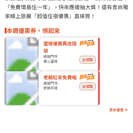
「
免費環島住一年
」，快來應援抽大獎！還有食尚獨
家線上旅展「
超值住宿優惠
」直接買！
本週優惠券，領起來
蛋捲優惠再送提
袋
連鎖門市
去領取
實心蛋捲
老賴紅茶免費喝
連鎖門市
去領取
老賴茶棧
更多優惠