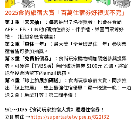
2025食尚旅宿大賞「百萬住宿券好禮獎不完」
第 1 重「天天抽」
：每週抽出７名得獎者，也會在食尚
APP、 FB、LINE加碼抽住宿券、伴手禮、樂園門票等好
禮。（投越多機會越高）
第 2 重「爽住一年」
：最大獎「全台環島住一年」參與票
選者皆可參加抽獎。
第 3 重「免費折價券」
：食尚玩家購物網加碼送參與投票
者，可獲得【TVBS購】無門檻折價券 $100元 乙張，將寄
送至投票時留下的email信箱。
第 4 重「線上旅展加碼送」
：食尚玩家旅宿大賞，同步推
出「線上旅展」。史上最強住宿優惠：買一晚送一晚！一泊
送２食！房型升等！第二間半價！
9/1～10/5《食尚玩家旅宿大賞》週週住宿券！
立即前往 →
https://supertastetw.pse.is/822t32