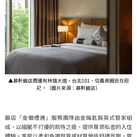
▲慕軒飯店周邊有林蔭大道，台北101、信義商圈近在咫
尺。（圖片來源：慕軒飯店）
飯店「金徽禮遇」服務團隊由金鑰匙與英式管家組
成，以細膩不打擾的款待之道，提供尊榮私密的入住
體驗。客房以柔和色調與質感材質營造舒適氛圍，窗