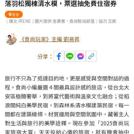
落羽松獨棟清水模，票選抽免費住宿券
全台
｜撰文 IRENE｜圖片提供 各業者、食尚駐站部落｜協力 艾斯
《食尚玩家》主編 劉易昇
分享：
旅行不只為了抵達目的地，更是感受與空間對話的過
程。食尚小編嚴選４間最具設計感的旅店，從台北大
安區極簡奢華，到將當代藝術與溫泉文化融合；從稻
浪間純白美學民宿，到森林系清水模建築民宿，每一
間都在建築線條、材質運用與空間氛圍中，藏著主人
對生活與旅行的美學詮釋。現在參加「2025食尚玩
家旅宿大賞」天天投給心儀的旅宿，就有機會抽中