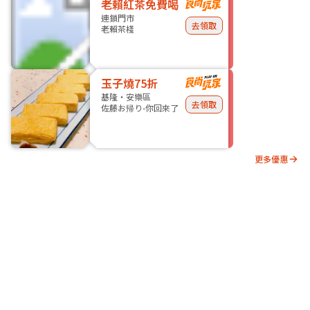
老賴紅茶免費喝
連鎖門市
去領取
老賴茶棧
玉子燒75折
基隆・安樂區
去領取
佐藤お帰り-你回來了
更多優惠