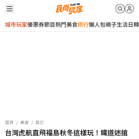
城市玩家
優惠券
節目
熱門
美食
旅行
懶人包
親子
生活
日韓
首頁
/
美食
/
其它
台灣虎航直飛福島秋冬這樣玩！鐵道迷搶