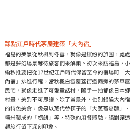
踩點江戶時代茅屋建築「大內宿」
福島的美景從秋楓到冬雪，就像是繽紛的旅圖，處處
都是夢幻場景等待旅客們來解鎖。初次來訪福島，小
編私推要把從17世紀江戶時代保留至今的宿場町「大
內宿」排進行程，當秋楓白雪覆蓋街道兩旁的茅草屋
民宅，就像走進了可愛童話村，隨手一拍都像日本鄉
村畫，美到不可思議。除了賞景外，也別錯過大內宿
的特色美食，像是以蔥代替筷子的「大蔥蕎麥麵」、
糯米製成的「栃餅」等，特殊的用餐體驗，絕對讓這
趟旅行留下深刻印象。