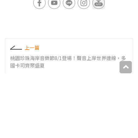
上一篇
桃園珍珠海岸音樂節8/1登場！聲音上岸世界連線，多
國卡司齊聚盛夏
下一篇
日系結合義式風格，海陸料理霸氣上桌，浮誇開吃