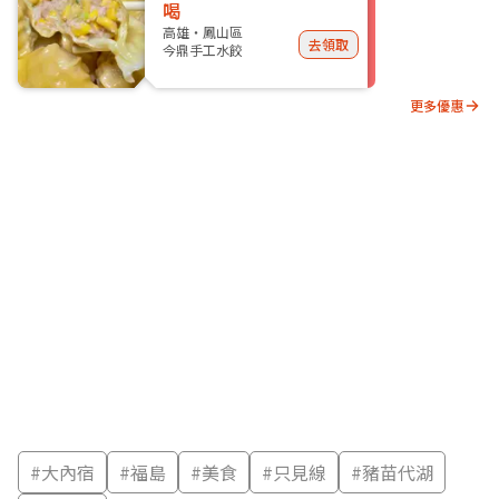
喝
高雄・鳳山區
去領取
今鼎手工水餃
更多優惠
#
大內宿
#
福島
#
美食
#
只見線
#
豬苗代湖