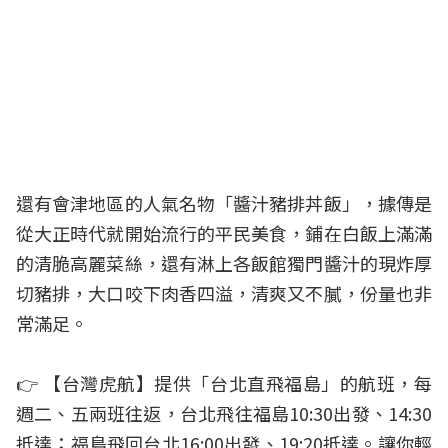
還有會津地區的人氣名物「醬汁豬排丼飯」，據傳是
從大正時代就開始流行的平民美食，鋪在白飯上滿滿
的清脆高麗菜絲，還有淋上各飯館獨門醬汁的現炸厚
切豬排，大口咬下肉香四溢，清爽又不膩，份量也非
常滿足。
👉 【台灣虎航】提供「台北直飛福島」的航班，每
週二、五兩班往返，台北飛往福島10:30出發、14:30
抵達；福島飛回台北16:00出發、19:20抵達。讓你輕