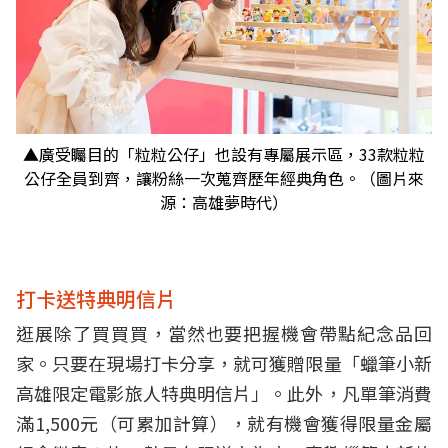
▲廣受矚目的「粒粒公仔」也設有專屬展示區，33款粒粒
公仔全員到齊，讓粉絲一次蒐齊歷年經典角色。（圖片來
源：高雄夢時代）
打卡送特典明信片
逛展除了買買買，當然也要把握機會帶點紀念品回
家。只要在現場打卡分享，就可獲贈限量「蠟筆小新
高雄限定電影旅人特典明信片」。此外，凡單筆消費
滿1,500元（可累加計算），就有機會獲得限量金屬