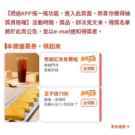
【透過APP搖一搖功能，進入此頁面，恭喜你獲得抽
獎資格囉】活動時間、獎品、辦法見文末。得獎名單
將於此頁公告，並以e-mail通知得獎者。
本週優惠券，領起來
老賴紅茶免費喝
連鎖門市
去領取
老賴茶棧
玉子燒75折
基隆・安樂區
去領取
佐藤お帰り-你回來了
更多優惠