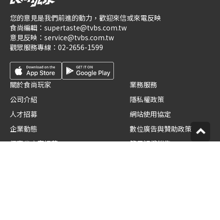
您的意見是我們前進的動力，歡迎來信或來電反映
食尚編輯：
supertaste@tvbs.com.tw
意見反映：
service@tvbs.com.tw
觀眾服務專線：
02-2656-1599
關於食尚玩家
業務服務
公司介紹
隱私權政策
人才招募
網站使用協定
企業動態
數位廣告與贊助政策
優惠券店家招募
節目版權銷售
創作者招募
公開招標
節目表
官方聲明
版權宣告
星藝象娛樂