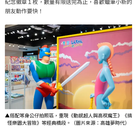
紀念徽章１枚，數量有限送完為止，喜歡蠟筆小新的
朋友動作要快！
▲搭配等身公仔拍照區，重現《動感超人與高衩魔王》《搞
怪樂園大冒險》等經典橋段。（圖片來源：高雄夢時代）