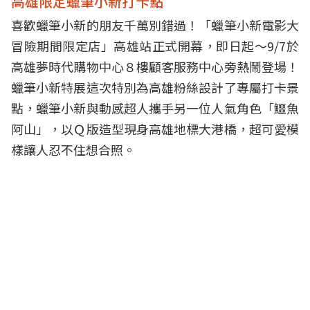
高雄限定蠟筆小新打卡點
喜歡蠟筆小新的朋友千萬別錯過！「蠟筆小新電影大
冒險期間限定店」高雄站正式開幕，即日起～9/7於
高雄夢時代購物中心８樓顧客服務中心旁熱鬧登場！
蠟筆小新特展這次特別為高雄粉絲設計了專屬打卡景
點，蠟筆小新與動感超人攜手另一位人氣角色「鱷魚
阿山」，以Ｑ版造型現身高雄地標大港橋，超可愛模
樣讓人忍不住想合照。