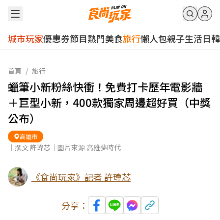
城市玩家
優惠券
節目
熱門
美食
旅行
懶人包
親子
生活
日韓
首頁
/
旅行
蠟筆小新粉絲快衝！免費打卡歷年電影牆
＋巨型小新，400款獨家周邊超好買（中獎
公布）
高雄市
｜撰文 許瑋芯｜圖片來源 高雄夢時代
《食尚玩家》記者 許瑋芯
分享：