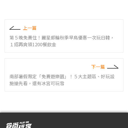
上一篇
第５晚免費住！麗星郵輪秋季早鳥優惠一次玩日韓，
１招再爽領1200餐飲金
下一篇
南部暑假限定「免費遊樂園」！５大主題區、好玩設
施搶先看，還有冰宮可玩雪