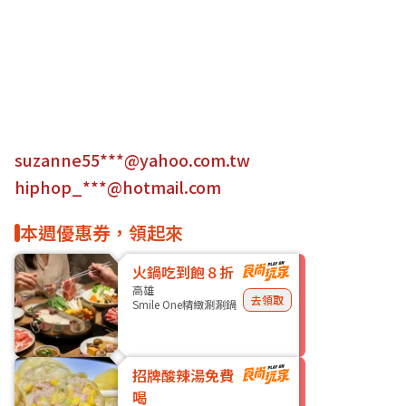
suzanne55***@yahoo.com.tw
hiphop_***@hotmail.com
本週優惠券，領起來
火鍋吃到飽８折
高雄
去領取
Smile One精緻涮涮鍋
招牌酸辣湯免費
喝