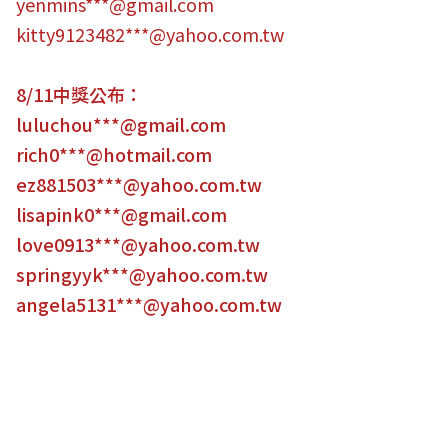
yenmins***@gmail.com
kitty9123482***@yahoo.com.tw
8/11中獎公布：
luluchou***@gmail.com
rich0***@hotmail.com
ez881503***@yahoo.com.tw
lisapink0***@gmail.com
love0913***@yahoo.com.tw
springyyk***@yahoo.com.tw
angela5131***@yahoo.com.tw