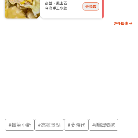
高雄・鳳山區
去領取
今鼎手工水餃
更多優惠
#
蠟筆小新
#
高雄景點
#
夢時代
#
編輯精選