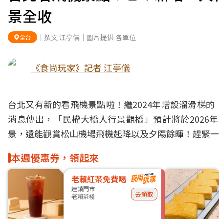
景全收
｜撰文 江亭儀｜圖片提供 各單位
全台
《食尚玩家》記者 江亭儀
台北又有新的看飛機景點啦！繼2024年增設溜滑梯
消息傳出，「民權大橋人行景觀橋」預計將於2026
景，還能觀賞松山機場飛機起降以及夕陽餘暉！趕緊一
本週優惠券，領起來
老賴紅茶免費喝
連鎖門市
去領取
老賴茶棧