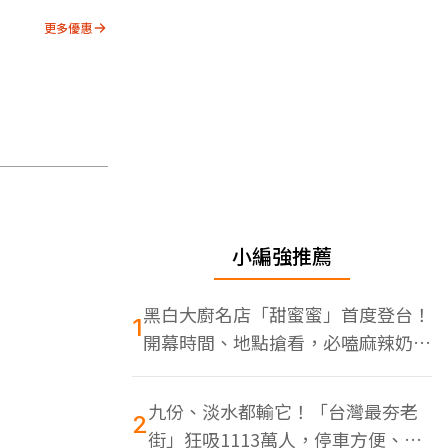
更多優惠
小編強推薦
黑白大廚名店「甜蜜蜜」首度登台！
1
開幕時間、地點搶看，必嗑麻辣奶油
蝦
九份、淡水都輸它！「台灣最夯老
2
街」狂吸1113萬人，停車方便、特