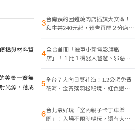
色美食多
台南預約困難燒肉店插旗大安區！
3
和牛丼240元起，預告再開２分店、
地點曝光
全台首間「蠟筆小新電影旗艦
便橋與材料資
4
店」！１比１機器人爸爸、邪惡正
男，百款周邊買翻
的美景一覽無
全台７大向日葵花海！1.2公頃免費
5
射光源，落成
花海、金黃落羽松秘境、紅色鐵橋
同框
台北最好玩「室內親子卡丁車樂
6
園」！入場不限時暢玩，還有大螢
幕Switch遊戲區