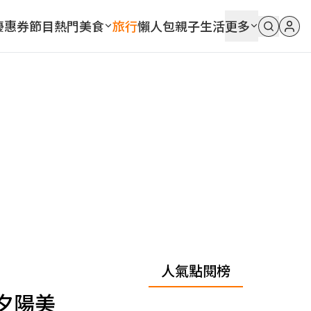
優惠券
節目
熱門
美食
旅行
懶人包
親子
生活
更多
人氣點閱榜
夕陽美