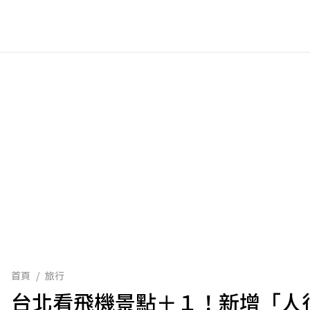
首頁
/
旅行
台北看飛機景點＋１！新增「人