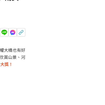
民權大橋也有好
以欣賞山景、河
抽大獎！