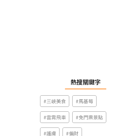
熱搜關鍵字
#
三峽美食
#
馬基莓
#
雲霄飛車
#
免門票景點
#
護膚
#
偏財