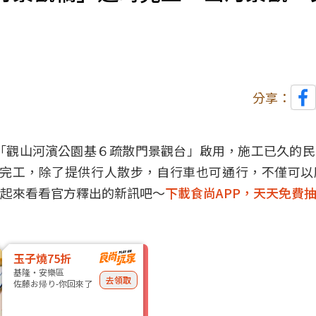
分享：
的「觀山河濱公園基６疏散門景觀台」啟用，施工已久的
年完工，除了提供行人散步，自行車也可通行，不僅可
起來看看官方釋出的新訊吧～
下載食尚APP，天天免費
玉子燒75折
基隆・安樂區
去領取
佐藤お帰り-你回來了