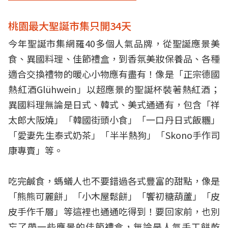
桃園最大聖誕市集只開34天
今年聖誕市集網羅40多個人氣品牌，從聖誕應景美
食、異國料理、佳節禮盒，到香氛美妝保養品、各種
適合交換禮物的暖心小物應有盡有！像是「正宗德國
熱紅酒Glühwein」以超應景的聖誕杯裝著熱紅酒；
異國料理無論是日式、韓式、美式通通有，包含「祥
太郎大阪燒」「韓國街頭小食」「一口丹日式飯糰」
「愛妻先生泰式奶茶」「半半熱狗」「Skono手作司
康專賣」等。
吃完鹹食，螞蟻人也不要錯過各式豐富的甜點，像是
「熊熊可麗餅」「小木屋鬆餅」「饗初糖葫蘆」「皮
皮手作千層」等這裡也通通吃得到！要回家前，也別
忘了帶一些應景的佳節禮盒，無論是人氣手工餅乾