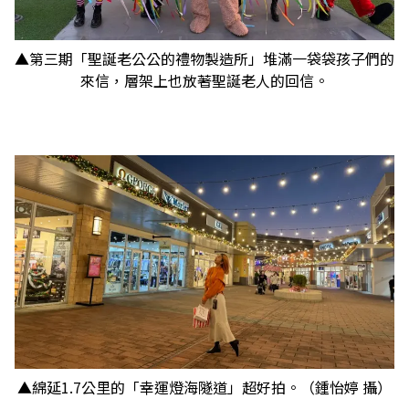
▲第三期「聖誕老公公的禮物製造所」堆滿一袋袋孩子們的
來信，層架上也放著聖誕老人的回信。
▲綿延1.7公里的「幸運燈海隧道」超好拍。（鍾怡婷 攝）