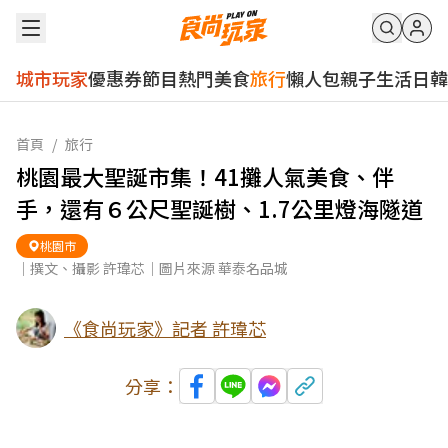
城市玩家
優惠券
節目
熱門
美食
旅行
懶人包
親子
生活
日韓
首頁
/
旅行
桃園最大聖誕市集！41攤人氣美食、伴
手，還有６公尺聖誕樹、1.7公里燈海隧道
桃園市
｜撰文、攝影 許瑋芯｜圖片來源 華泰名品城
《食尚玩家》記者 許瑋芯
分享：