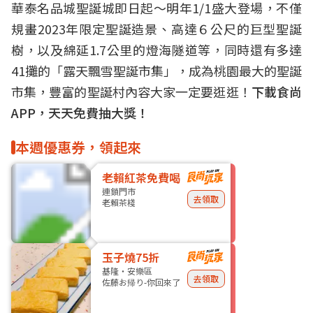
華泰名品城聖誕城即日起～明年1/1盛大登場，不僅
規畫2023年限定聖誕造景、高達６公尺的巨型聖誕
樹，以及綿延1.7公里的燈海隧道等，同時還有多達
41攤的「露天飄雪聖誕市集」，成為桃園最大的聖誕
市集，豐富的聖誕村內容大家一定要逛逛！
下載食尚
APP，天天免費抽大獎！
本週優惠券，領起來
老賴紅茶免費喝
連鎖門市
去領取
老賴茶棧
玉子燒75折
基隆・安樂區
去領取
佐藤お帰り-你回來了