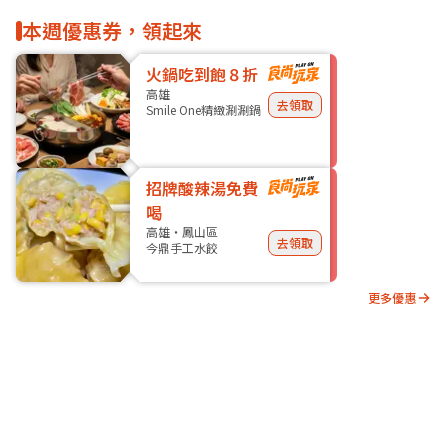
本週優惠券，領起來
火鍋吃到飽８折
高雄
去領取
Smile One精緻涮涮鍋
招牌酸辣湯免費
喝
高雄・鳳山區
去領取
今鼎手工水餃
更多優惠