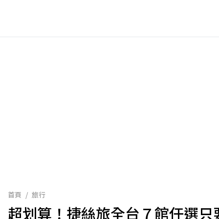
首頁
/
旅行
超划算！捷絲旅全台７館任選只要