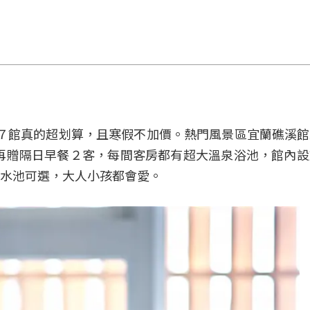
全台７館真的超划算，且寒假不加價。熱門風景區宜蘭礁溪
再贈隔日早餐２客，每間客房都有超大溫泉浴池，館內
水池可選，大人小孩都會愛。