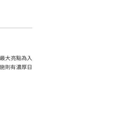
館最大亮點為入
設施則有濃厚日