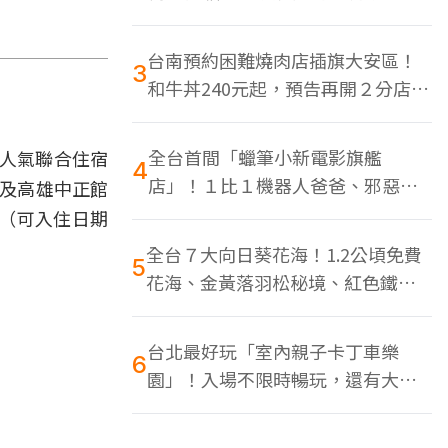
色美食多
台南預約困難燒肉店插旗大安區！
3
和牛丼240元起，預告再開２分店、
地點曝光
全台首間「蠟筆小新電影旗艦
超人氣聯合住宿
4
店」！１比１機器人爸爸、邪惡正
館及高雄中正館
男，百款周邊買翻
（可入住日期
全台７大向日葵花海！1.2公頃免費
5
花海、金黃落羽松秘境、紅色鐵橋
同框
台北最好玩「室內親子卡丁車樂
6
園」！入場不限時暢玩，還有大螢
幕Switch遊戲區