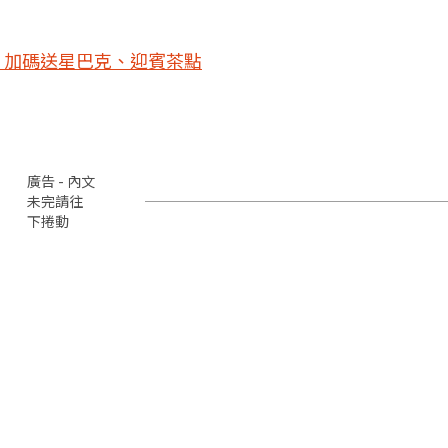
，加碼送星巴克、迎賓茶點
廣告 - 內文
未完請往
下捲動