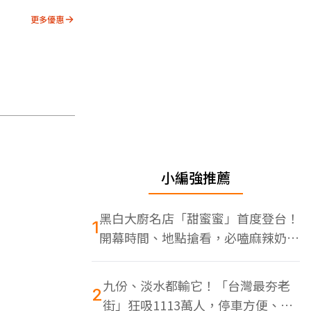
更多優惠
小編強推薦
黑白大廚名店「甜蜜蜜」首度登台！
1
開幕時間、地點搶看，必嗑麻辣奶油
蝦
九份、淡水都輸它！「台灣最夯老
2
街」狂吸1113萬人，停車方便、特