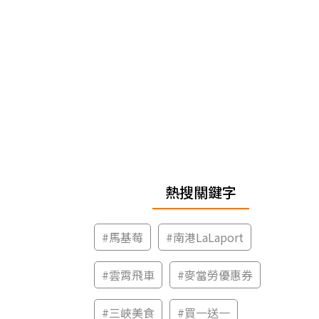
熱搜關鍵字
#
馬基莓
#
南港LaLaport
#
雲霄飛車
#
麥當勞優惠券
#
三峽美食
#
買一送一