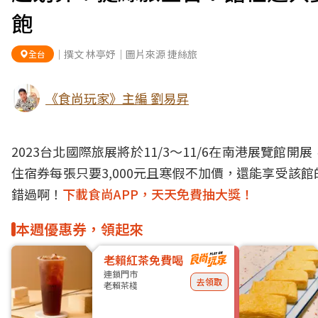
飽
｜撰文 林亭妤｜圖片來源 捷絲旅
全台
《食尚玩家》主編 劉易昇
2023台北國際旅展將於11/3～11/6在南港展覽
住宿券每張只要3,000元且寒假不加價，還能享受
錯過啊！
下載食尚APP，天天免費抽大獎！
本週優惠券，領起來
老賴紅茶免費喝
連鎖門市
去領取
老賴茶棧