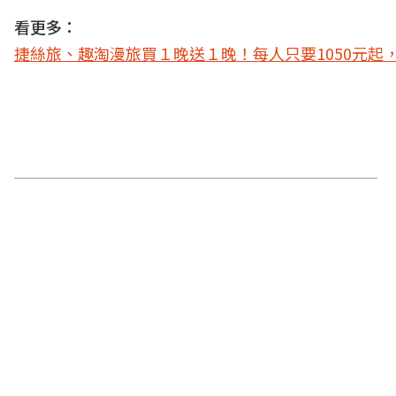
看更多：
捷絲旅、趣淘漫旅買１晚送１晚！每人只要1050元起