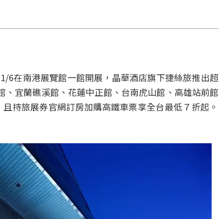
～11/6在南港展覽館一館開展，晶華酒店旗下捷絲旅推出
三重館、宜蘭礁溪館、花蓮中正館、台南虎山館、高雄站前
，且持旅展券官網訂房加購高鐵車票享全台最低７折起。