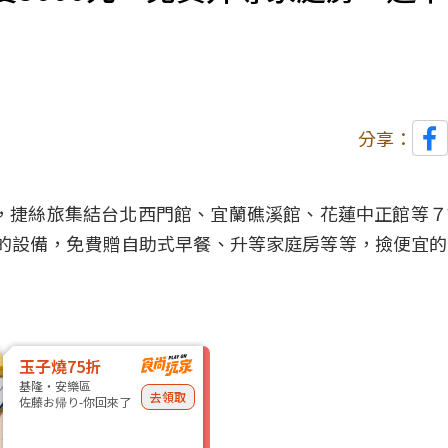
分享：
館開展，捷絲旅集結台北西門館、宜蘭礁溪館、花蓮中正館等
該館的設備，免費贈自助式早餐、升等家庭房等等，撿便宜
玉子燒75折
基隆・安樂區
去領取
佐藤お帰り-你回來了