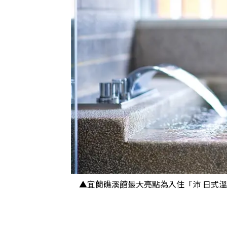
▲宜蘭礁溪館最大亮點為入住「沛 日式