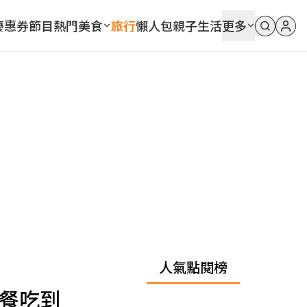
優惠券
節目
熱門
美食
旅行
懶人包
親子
生活
更多
人氣點閱榜
早餐吃到