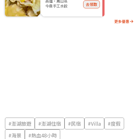
高雄・鳳山區
去領取
今鼎手工水餃
更多優惠
#
澎湖旅遊
#
澎湖住宿
#
民宿
#
Villa
#
度假
#
海景
#
熱血48小時