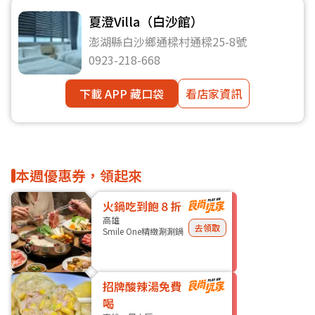
夏澄Villa（白沙館）
澎湖縣白沙鄉通樑村通樑25-8號
0923-218-668
下載 APP 藏口袋
看店家資訊
本週優惠券，領起來
火鍋吃到飽８折
高雄
去領取
Smile One精緻涮涮鍋
招牌酸辣湯免費
喝