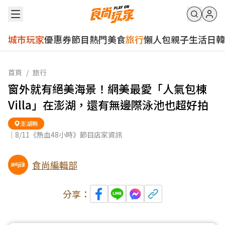
城市玩家
優惠券
節目
熱門
美食
旅行
懶人包
親子
生活
日韓
首頁
/
旅行
窗外就有絕美海景！網美最愛「人氣包棟
Villa」在澎湖，還有無邊際泳池也超好拍
澎湖縣
｜8/11《熱血48小時》節目店家資訊
食尚編輯部
分享：