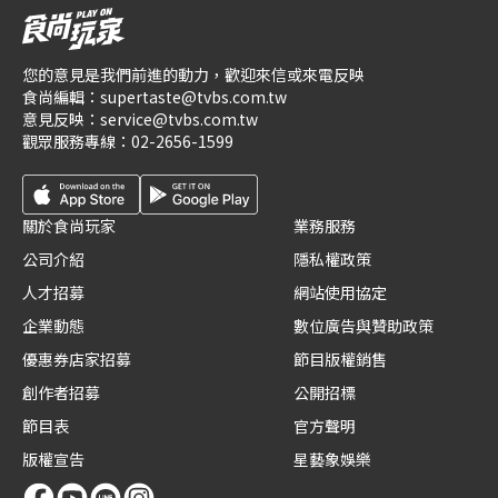
您的意見是我們前進的動力，歡迎來信或來電反映
食尚編輯：
supertaste@tvbs.com.tw
意見反映：
service@tvbs.com.tw
觀眾服務專線：
02-2656-1599
關於食尚玩家
業務服務
公司介紹
隱私權政策
人才招募
網站使用協定
企業動態
數位廣告與贊助政策
優惠券店家招募
節目版權銷售
創作者招募
公開招標
節目表
官方聲明
版權宣告
星藝象娛樂