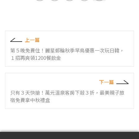
上一篇
第５晚免費住！麗星郵輪秋季早鳥優惠一次玩日韓，
１招再爽領1200餐飲金
下一篇
只有３天快搶！萬元溫泉客房下殺３折，最美親子旅
宿免費拿中秋禮盒