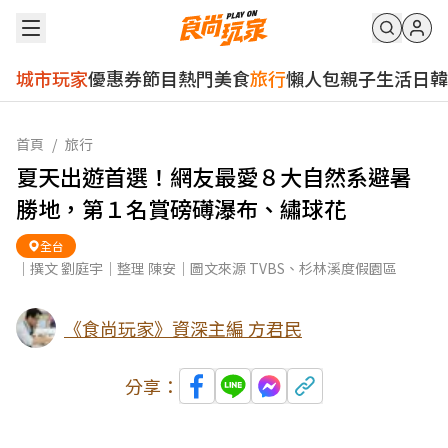
城市玩家
優惠券
節目
熱門
美食
旅行
懶人包
親子
生活
日韓
首頁
/
旅行
夏天出遊首選！網友最愛８大自然系避暑
勝地，第１名賞磅礡瀑布、繡球花
全台
｜撰文 劉庭宇｜整理 陳安｜圖文來源 TVBS、杉林溪度假園區
《食尚玩家》資深主編 方君民
分享：