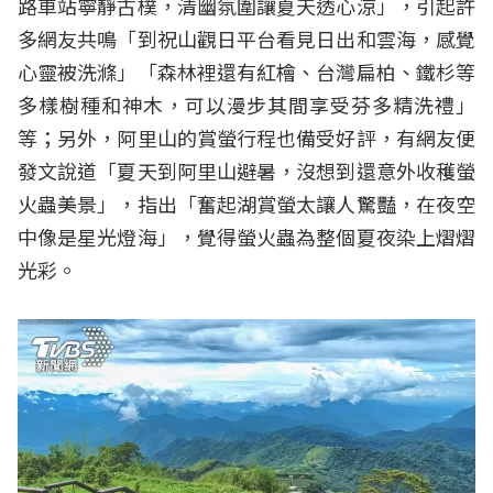
路車站寧靜古樸，清幽氛圍讓夏天透心涼」，引起許
多網友共鳴「到祝山觀日平台看見日出和雲海，感覺
心靈被洗滌」「森林裡還有紅檜、台灣扁柏、鐵杉等
多樣樹種和神木，可以漫步其間享受芬多精洗禮」
等；另外，阿里山的賞螢行程也備受好評，有網友便
發文說道「夏天到阿里山避暑，沒想到還意外收穫螢
火蟲美景」，指出「奮起湖賞螢太讓人驚豔，在夜空
中像是星光燈海」，覺得螢火蟲為整個夏夜染上熠熠
光彩。