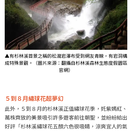
▲有杉林溪首景之稱的松瀧岩瀑布受到網友青睞，有岩洞構
成特殊景觀。（圖片來源：翻攝自杉林溪森林生態度假園區
官網）
５到８月繡球花超夢幻
此外，５到８月的杉林溪正值繡球花季，奼紫嫣紅、
萬株齊放的美景吸引許多遊客前往朝聖，並紛紛給出
好評「杉林溪繡球花五顏六色很吸睛，涼爽宜人的氣