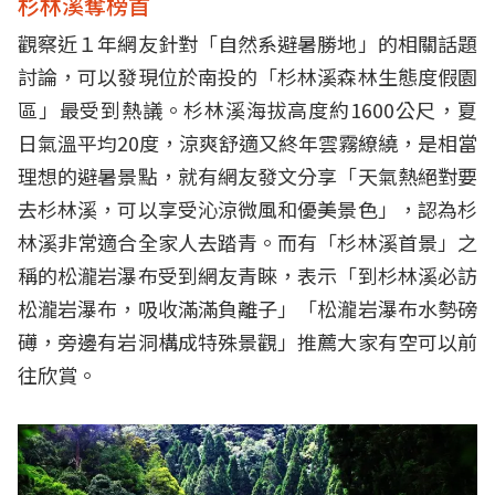
杉林溪奪榜首
觀察近１年網友針對「自然系避暑勝地」的相關話題
討論，可以發現位於南投的「杉林溪森林生態度假園
區」最受到熱議。杉林溪海拔高度約1600公尺，夏
日氣溫平均20度，涼爽舒適又終年雲霧繚繞，是相當
理想的避暑景點，就有網友發文分享「天氣熱絕對要
去杉林溪，可以享受沁涼微風和優美景色」，認為杉
林溪非常適合全家人去踏青。而有「杉林溪首景」之
稱的松瀧岩瀑布受到網友青睞，表示「到杉林溪必訪
松瀧岩瀑布，吸收滿滿負離子」「松瀧岩瀑布水勢磅
礡，旁邊有岩洞構成特殊景觀」推薦大家有空可以前
往欣賞。