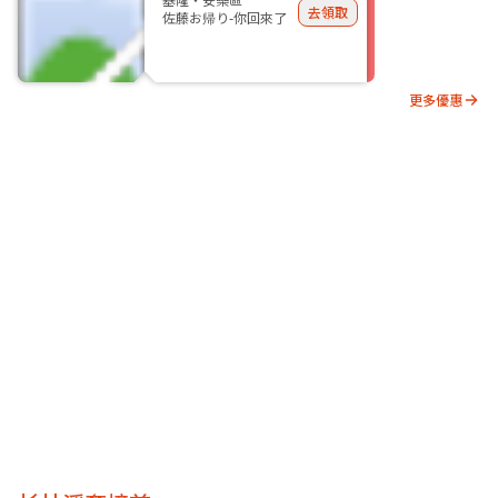
去領取
佐藤お帰り-你回來了
更多優惠