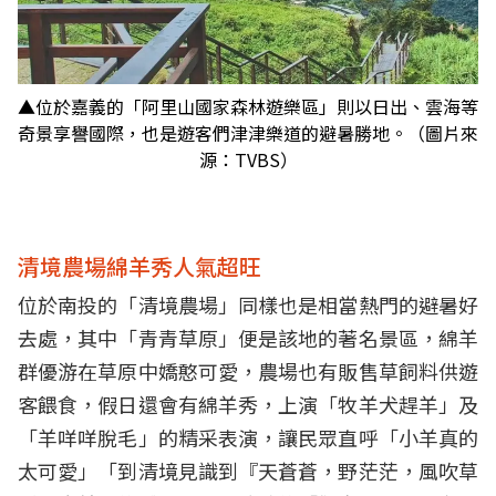
▲位於嘉義的「阿里山國家森林遊樂區」則以日出、雲海等
奇景享譽國際，也是遊客們津津樂道的避暑勝地。（圖片來
源：TVBS）
清境農場綿羊秀人氣超旺
位於南投的「清境農場」同樣也是相當熱門的避暑好
去處，其中「青青草原」便是該地的著名景區，綿羊
群優游在草原中嬌憨可愛，農場也有販售草飼料供遊
客餵食，假日還會有綿羊秀，上演「牧羊犬趕羊」及
「羊咩咩脫毛」的精采表演，讓民眾直呼「小羊真的
太可愛」「到清境見識到『天蒼蒼，野茫茫，風吹草