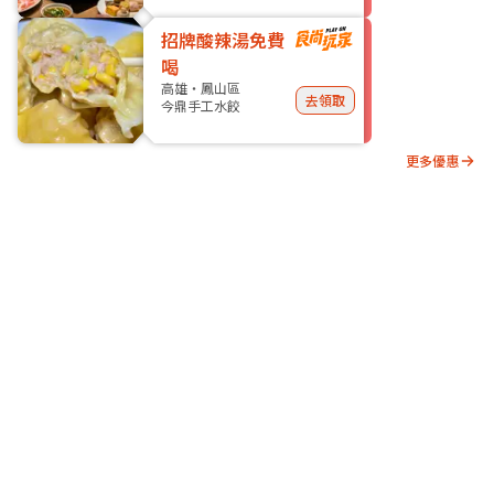
招牌酸辣湯免費
喝
高雄・鳳山區
去領取
今鼎手工水餃
更多優惠