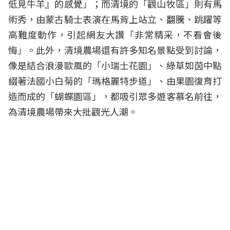
低見牛羊』的感覺」；而清境的「觀山牧區」則有馬
術秀，由蒙古騎士表演在馬背上站立、翻騰、跳躍等
高難度動作，引起網友大讚「非常精采，不看會後
悔」。此外，清境農場還有許多知名景點受到討論，
像是結合浪漫歐風的「小瑞士花園」、綠草如茵中點
綴著法國小白菊的「瑪格麗特步道」、由果園復育打
造而成的「蝴蝶園區」，都吸引眾多遊客慕名前往，
為清境農場帶來大批觀光人潮。