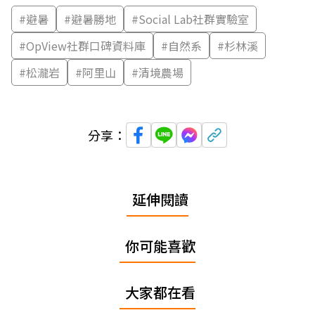
#
避暑
#
避暑勝地
#
Social Lab社群實驗室
#
OpView社群口碑資料庫
#
自然系
#
杉林溪
#
松瀧岩
#
阿里山
#
清境農場
分享：
延伸閱讀
你可能喜歡
大家都在看