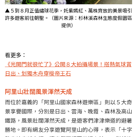
▲５到８月正值繡球花季，奼紫嫣紅、萬株齊放的美景吸引
許多遊客前往朝聖。（圖片來源：杉林溪森林生態度假園區
提供）
看更多：
《光開門就很忙了》公開８大拍攝場景！搭熱氣球賞
日出、划獨木舟穿梭帝王石
阿里山壯闊風景渾然天成
而位於嘉義的「阿里山國家森林遊樂區」則以５大奇
景享譽國際，分別是日出、雲海、晚霞、森林及高山
鐵路，風景壯闊渾然天成，是遊客們津津樂道的避暑
勝地。即有網友分享遊覽阿里山的心得，表示「十字