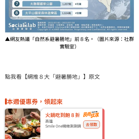
▲網友熱議「自然系避暑勝地」前８名。（圖片來源：社群
實驗室）
點我看【
網推８大「避暑勝地」
】原文
本週優惠券，領起來
火鍋吃到飽８折
高雄
去領取
Smile One精緻涮涮鍋