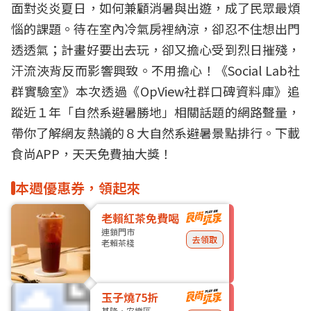
面對炎炎夏日，如何兼顧消暑與出遊，成了民眾最煩
惱的課題。待在室內冷氣房裡納涼，卻忍不住想出門
透透氣；計畫好要出去玩，卻又擔心受到烈日摧殘，
汗流浹背反而影響興致。不用擔心！《Social Lab社
群實驗室》本次透過《OpView社群口碑資料庫》追
蹤近１年「自然系避暑勝地」相關話題的網路聲量，
帶你了解網友熱議的８大自然系避暑景點排行。
下載
食尚APP，天天免費抽大獎！
本週優惠券，領起來
老賴紅茶免費喝
連鎖門市
去領取
老賴茶棧
玉子燒75折
基隆・安樂區