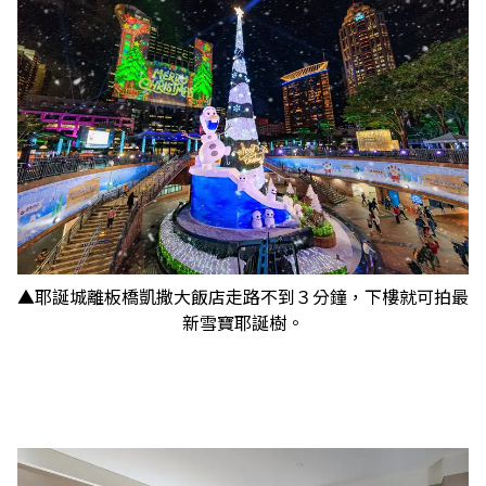
▲耶誕城離板橋凱撒大飯店走路不到３分鐘，下樓就可拍最
新雪寶耶誕樹。