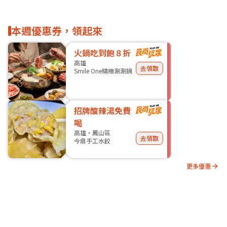
本週優惠券，領起來
火鍋吃到飽８折
高雄
去領取
Smile One精緻涮涮鍋
招牌酸辣湯免費
喝
高雄・鳳山區
去領取
今鼎手工水餃
更多優惠