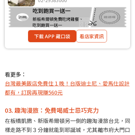
吃到飽買一送一
新板希爾頓免費吃烤雞餐、
吃到飽買一送一
下載 APP 藏口袋
看店家資訊
看更多：
台灣最美飯店免費住１晚！台版迪士尼、愛馬仕設計
都有，訂房再現賺560元
03. 趣淘漫旅：免費喝威士忌巧克力
在板橋凱撒、新版希爾頓另一側的趣淘漫旅台北，同
樣走路不到３分鐘就能到耶誕城，尤其離市府大門口