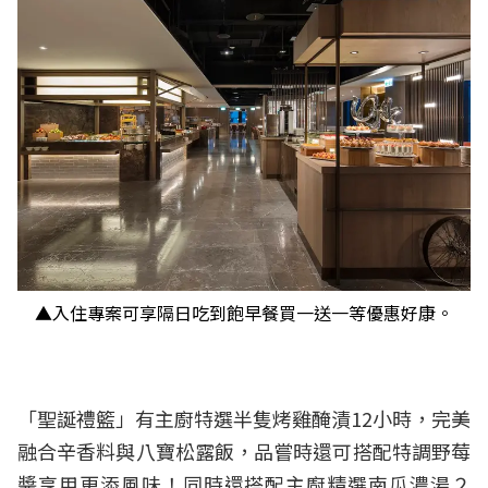
▲入住專案可享隔日吃到飽早餐買一送一等優惠好康。
「聖誕禮籃」有主廚特選半隻烤雞醃漬12小時，完美
融合辛香料與八寶松露飯，品嘗時還可搭配特調野莓
醬享用更添風味！同時還搭配主廚精選南瓜濃湯２