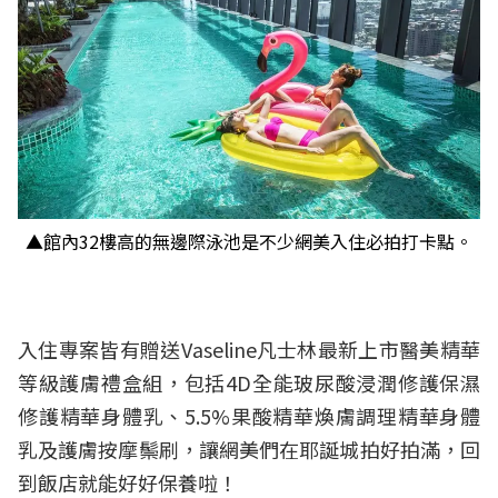
▲館內32樓高的無邊際泳池是不少網美入住必拍打卡點。
入住專案皆有贈送Vaseline凡士林最新上市醫美精華
等級護膚禮盒組，包括4D全能玻尿酸浸潤修護保濕
修護精華身體乳、5.5%果酸精華煥膚調理精華身體
乳及護膚按摩鬃刷，讓網美們在耶誕城拍好拍滿，回
到飯店就能好好保養啦！