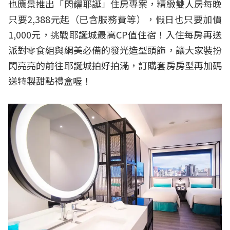
也應景推出「閃耀耶誕」住房專案，精緻雙人房每晚
只要2,388元起（已含服務費等），假日也只要加價
1,000元，挑戰耶誕城最高CP值住宿！入住每房再送
派對零食組與網美必備的發光造型頭飾，讓大家裝扮
閃亮亮的前往耶誕城拍好拍滿，訂購套房房型再加碼
送特製甜點禮盒喔！