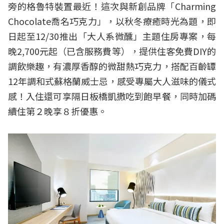
旁的格魯特裝置最近！這次與新創品牌「Charming
Chocolate喬名巧克力」，以秋冬療癒時光為題，即
日起至12/30推出「大人系微醺」主題住房專案，每
晚2,700元起（已含服務費等），提供住客免費DIY的
調飲樂趣，有濃厚香醇的微甜熱巧克力，搭配百齡罈
12年調和式蘇格蘭威士忌，感受專屬大人滋味的儀式
感！入住還可享隔日板橋凱撒吃到飽早餐，同時加碼
續住第２晚享８折優惠。