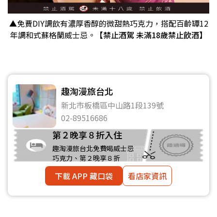
▲免費DIY調飲有濃厚香醇的微甜熱巧克力，搭配百齡罈12
年調和式蘇格蘭威士忌。
【禁止酒駕 未滿18歲禁止飲酒】
趣淘漫旅台北
新北市板橋區中山路1段139號
02-89516686
第２晚享８折入住
趣淘漫旅台北免費喝威士忌
巧克力、第２晚享８折
下載 APP 藏口袋
看店家資訊