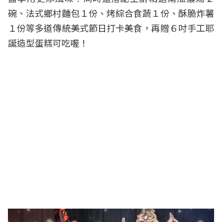
碗、法式鄉村麵包１份、烤綜合食蔬１份、酥脆炸薯
１份等多道傳統美式節日打卡美食，再贈６吋手工耶
誕造型蛋糕可吃喔！