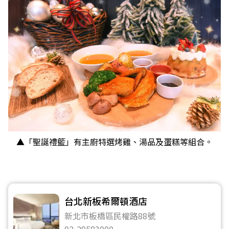
▲「聖誕禮籃」有主廚特選烤雞、湯品及蛋糕等組合。
台北新板希爾頓酒店
新北市板橋區民權路88號
02-29583000