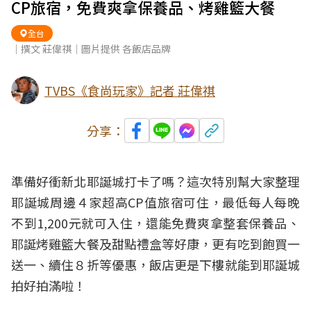
CP旅宿，免費爽拿保養品、烤雞籃大餐
全台
｜撰文 莊偉祺｜圖片提供 各飯店品牌
TVBS《食尚玩家》記者 莊偉祺
分享：
準備好衝新北耶誕城打卡了嗎？這次特別幫大家整理
耶誕城
周邊４家超高CP值旅宿可住，最低每人每晚
不到1,200元就可入住，還能免費爽拿整套保養品、
耶誕烤雞籃大餐及甜點禮盒等好康，更有
吃到飽
買一
送一、續住８折等優惠，
飯店
更是下樓就能到耶誕城
拍好拍滿啦！