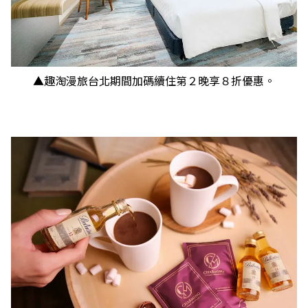
▲趣淘漫旅台北期間加碼續住第２晚享８折優惠。