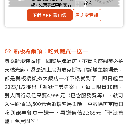
型，免費拿整套保養品
下載 APP 藏口袋
看店家資訊
02. 新板希爾頓：吃到飽買一送一
身為新板特區唯一國際品牌酒店，不管８座網美必拍
天橋光廊，還是迪士尼與皮克斯等耶誕城主題場景，
都是與板橋凱撒大飯店一樣下樓就到了！即日起至
2023/1/2推出「聖誕住房專案」，每日限量10間，
雙人同行最低只要4,999元（已含服務費等），就可
入住原價13,500元希爾頓客房１晚，專案除可享隔日
吃到飽早餐買一送一，再送價值2,388元「聖誕禮
籃」免費開吃！