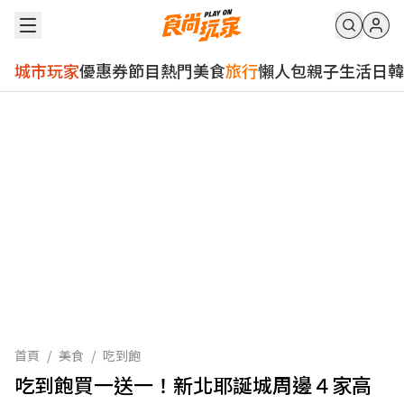
城市玩家
優惠券
節目
熱門
美食
旅行
懶人包
親子
生活
日韓
首頁
/
美食
/
吃到飽
吃到飽買一送一！新北耶誕城周邊４家高