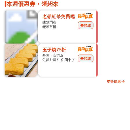
本週優惠券，領起來
老賴紅茶免費喝
連鎖門市
去領取
老賴茶棧
玉子燒75折
基隆・安樂區
去領取
佐藤お帰り-你回來了
更多優惠