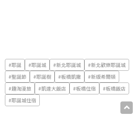
#
耶誕
#
耶誕城
#
新北耶誕城
#
新北歡樂耶誕城
#
聖誕節
#
耶誕樹
#
板橋凱撒
#
新版希爾頓
#
趣淘漫旅
#
凱達大飯店
#
板橋住宿
#
板橋飯店
#
耶誕城住宿
分享：