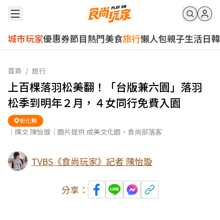
城市玩家
優惠券
節目
熱門
美食
旅行
懶人包
親子
生活
日韓
首頁
/
旅行
上百棵落羽松美翻！「台版兼六園」落羽
松季到明年２月，４女同行免費入園
彰化縣
｜撰文 陳怡璇｜圖片提供 成美文化園、食尚部落客
TVBS《食尚玩家》記者 陳怡璇
分享：