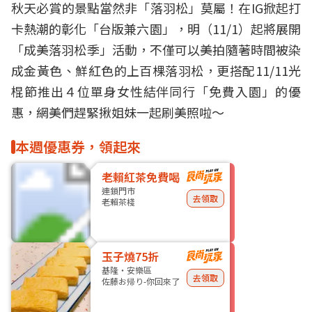
秋天
必賞的景點當然非「
落羽松
」莫屬！在IG掀起打
卡熱潮的彰化「
台版兼六園
」，明（11/1）起將展開
「成美落羽松季」活動，不僅可以美拍隨著時間被染
成金黃色、鮮紅色的上百棵落羽松，更搭配11/11光
棍節推出４位單身女性結伴同行「
免費入園
」的優
惠，網美們趕緊揪姐妹一起刷美照啦～
本週優惠券，領起來
老賴紅茶免費喝
連鎖門市
去領取
老賴茶棧
玉子燒75折
基隆・安樂區
去領取
佐藤お帰り-你回來了