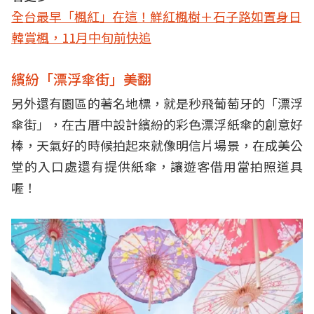
全台最早「楓紅」在這！鮮紅楓樹＋石子路如置身日
韓賞楓，11月中旬前快追
繽紛「漂浮傘街」美翻
另外還有園區的著名地標，就是秒飛葡萄牙的「漂浮
傘街」，在古厝中設計繽紛的彩色漂浮紙傘的創意好
棒，天氣好的時候拍起來就像明信片場景，在成美公
堂的入口處還有提供紙傘，讓遊客借用當拍照道具
喔！