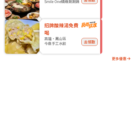
Smile One精緻涮涮鍋
招牌酸辣湯免費
喝
高雄・鳳山區
去領取
今鼎手工水餃
更多優惠