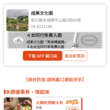
成美文化園
彰化縣永靖鄉中山路2段60號
04-8221166
４女同行免費入園
成美文化園「單身轉蛋機」
４名女生同行享免費入園
下載 APP 藏口袋
看店家資訊
【做好防疫 請佩戴口罩勤洗手】
本週優惠券，領起來
火鍋吃到飽８折
高雄
去領取