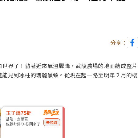
分享：
白世界了！隨著近來氣溫驟降，武陵農場的地面結成整片
還能見到冰柱的瑰麗景致。從現在起一路至明年２月的櫻
玉子燒75折
基隆・安樂區
去領取
佐藤お帰り-你回來了