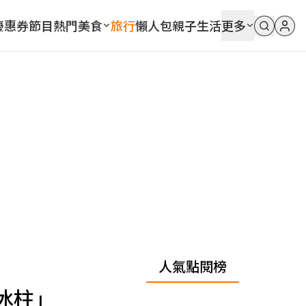
優惠券
節目
熱門
美食
旅行
懶人包
親子
生活
更多
人氣點閱榜
冰柱」