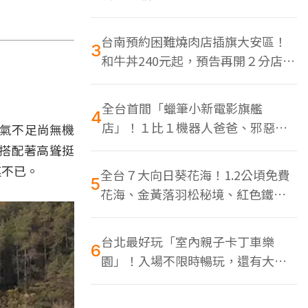
色美食多
台南預約困難燒肉店插旗大安區！
3
和牛丼240元起，預告再開２分店、
地點曝光
全台首間「蠟筆小新電影旗艦
4
店」！１比１機器人爸爸、邪惡正
水氣不足尚無機
男，百款周邊買翻
搭配著高聳挺
連不已。
全台７大向日葵花海！1.2公頃免費
5
花海、金黃落羽松秘境、紅色鐵橋
同框
台北最好玩「室內親子卡丁車樂
6
園」！入場不限時暢玩，還有大螢
幕Switch遊戲區