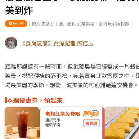
美到炸
｜撰文 史蒂芬｜圖片圖供 武陵農場、食尚玩家編輯部
台中市
《食尚玩家》資深記者 陳倍玉
距離
耶誕
還有一段時間，但
武陵農場
已經變成一片銀
美景，搭配種植的
落羽松
，宛若置身北歐雪國之中，
場最美麗的季節，想衝一波美景的可別錯過這次機會。
本週優惠券，領起來
老賴紅茶免費喝
連鎖門市
去領取
老賴茶棧