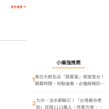
更多優惠
小編強推薦
黑白大廚名店「甜蜜蜜」首度登台！
1
開幕時間、地點搶看，必嗑麻辣奶油
蝦
九份、淡水都輸它！「台灣最夯老
2
街」狂吸1113萬人，停車方便、特