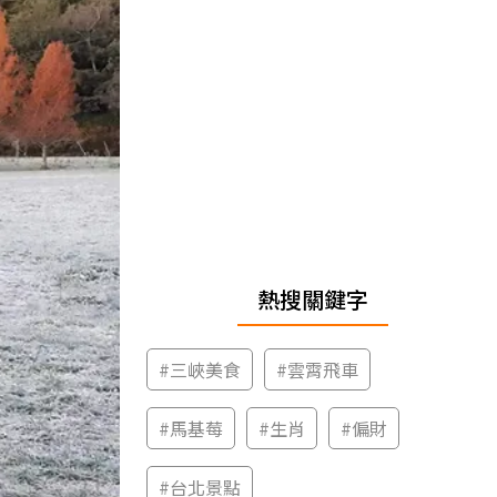
熱搜關鍵字
#
三峽美食
#
雲霄飛車
#
馬基莓
#
生肖
#
偏財
#
台北景點