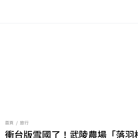
首頁
/
旅行
衝台版雪國了！武陵農場「落羽