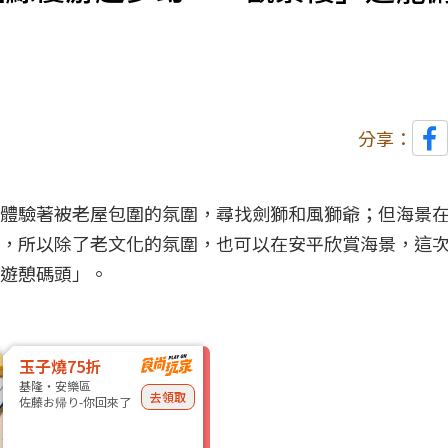
分享：
體驗著被老屋包圍的氛圍，尋找劍獅和風獅爺；但
海景
，所以除了老文化的氛圍，也可以在安平欣賞海景，這
遊憩碼頭」。
玉子燒75折
基隆・安樂區
去領取
佐藤お帰り-你回來了