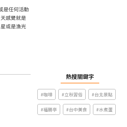
或是任何活動
白天感覺就是
星星或是漁光
熱搜關鍵字
#
咖啡
#
立秋習俗
#
台北景點
#
福勝亭
#
台中美食
#
水煮蛋