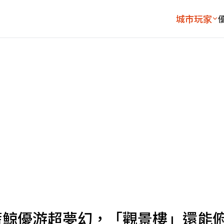
城市玩家
藍鯨優游超夢幻，「觀景樓」還能