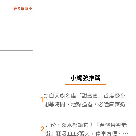
更多優惠
小編強推薦
黑白大廚名店「甜蜜蜜」首度登台！
1
開幕時間、地點搶看，必嗑麻辣奶油
蝦
九份、淡水都輸它！「台灣最夯老
2
街」狂吸1113萬人，停車方便、特