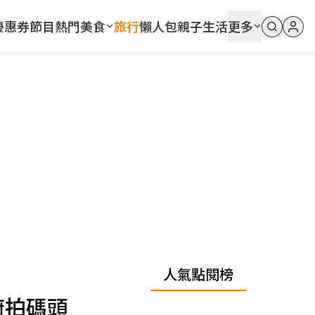
優惠券
節目
熱門
美食
旅行
懶人包
親子
生活
更多
人氣點閱榜
俯拍碼頭