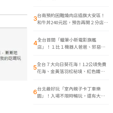
色美食多
台南預約困難燒肉店插旗大安區！
3
和牛丼240元起，預告再開２分店、
地點曝光
全台首間「蠟筆小新電影旗艦
4
店」！１比１機器人爸爸、邪惡正
男，百款周邊買翻
全台７大向日葵花海！1.2公頃免費
5
花海、金黃落羽松秘境、紅色鐵橋
同框
台北最好玩「室內親子卡丁車樂
6
園」！入場不限時暢玩，還有大螢
幕Switch遊戲區