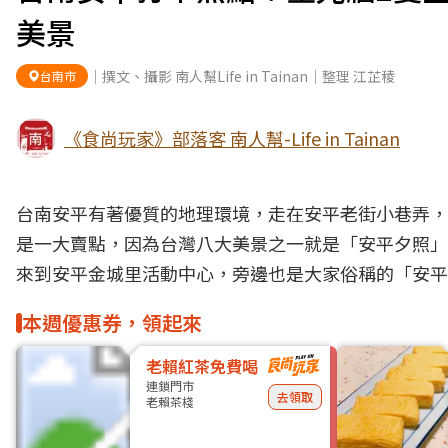
美景
｜撰文、攝影 南人幫Life in Tainan｜整理 江芷稜
台南市
《食尚玩家》部落客 南人幫-Life in Tainan
台南
安平
有著優質的地理環境，走在安平
老街
小巷弄，
是一大賣點，因為台灣八大美景之一就是「安平夕照」
來到安平金城里活動中心，旁邊也是大家俗稱的「安平
本週優惠券，領起來
老賴紅茶免費喝
連鎖門市
去領取
老賴茶棧