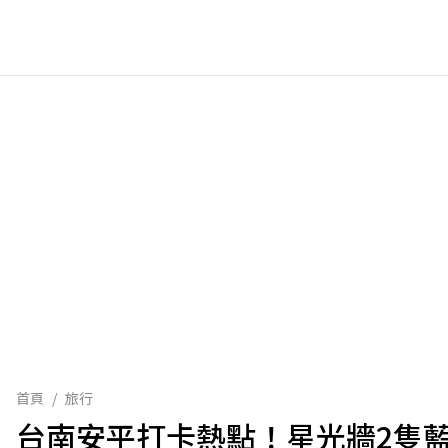
首頁
/
旅行
台南安平打卡熱點！星光牆2隻