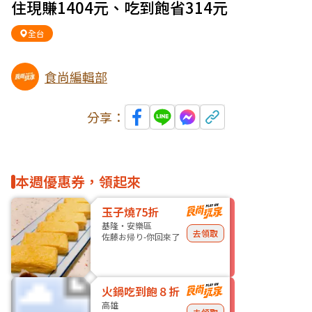
住現賺1404元、吃到飽省314元
全台
食尚編輯部
分享：
本週優惠券，領起來
玉子燒75折
基隆・安樂區
去領取
佐藤お帰り-你回來了
火鍋吃到飽８折
高雄