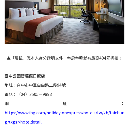
▲「屬鼠」憑本人身分證明文件，每房每晚就有最高404元折扣！
臺中公園智選假日飯店
地址：台中市中區自由路二段94號
電話：（04）3505－9898
網址：
https://www.ihg.com/holidayinnexpress/hotels/tw/zh/taichun
g/txgsr/hoteldetail