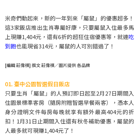
米奇們動起來，新的一年到來「屬鼠」的優惠超多！
這3家飯店推出生肖專屬好康，只要屬鼠入住最多馬
上現賺1,404元，還有6折的超狂住宿優惠等，就連
吃
到飽
也能現省314元，屬鼠的人可別錯過了！
[編輯 莊偉祺] 撰文 莊偉祺／圖片提供 各品牌
01. 臺中公園智選假日飯店
只要生肖「屬鼠」的人預訂即日起至2月27日期間入
住園景標準客房（隨房附贈智選早餐兩客），憑本人
身分證明文件每房每晚就享有額外最高404元的折
扣！1月31日止期間入住還有秋冬補助優惠，屬鼠的
人最多就可現賺1,404元了！