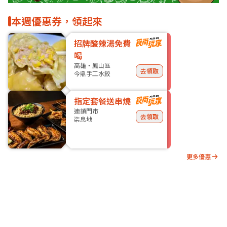
本週優惠券，領起來
招牌酸辣湯免費
喝
高雄・鳳山區
去領取
今鼎手工水餃
指定套餐送串燒
連鎖門市
去領取
柒息地
更多優惠