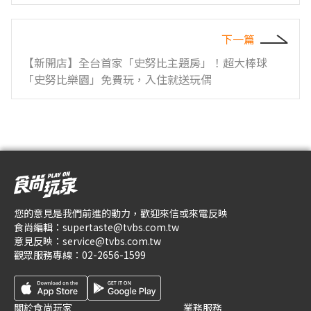
下一篇
【新開店】全台首家「史努比主題房」！超大棒球
「史努比樂園」免費玩，入住就送玩偶
您的意見是我們前進的動力，歡迎來信或來電反映
食尚編輯：
supertaste@tvbs.com.tw
意見反映：
service@tvbs.com.tw
觀眾服務專線：
02-2656-1599
關於食尚玩家
業務服務