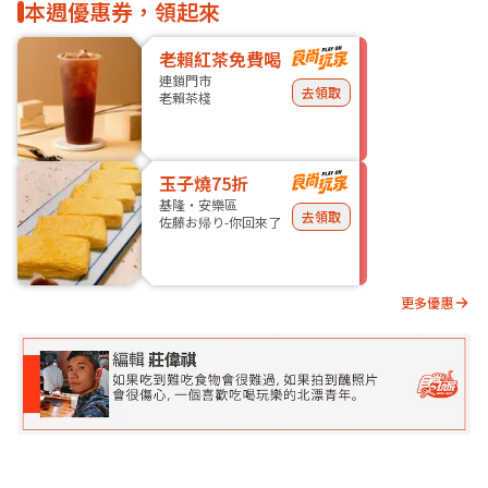
本週優惠券，領起來
老賴紅茶免費喝
連鎖門市
去領取
老賴茶棧
玉子燒75折
基隆・安樂區
去領取
佐藤お帰り-你回來了
更多優惠