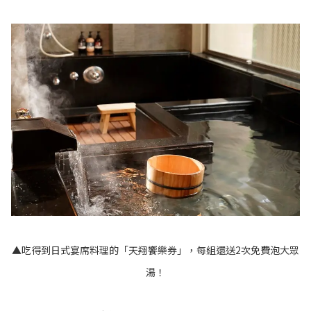
▲吃得到日式宴席料理的「天翔饗樂券」，每組還送2次免費泡大眾
湯！