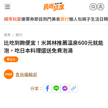
城市玩家
優惠券
節目
熱門
美食
旅行
懶人包
親子
生活
日韓
首頁
/
旅行
比吃到飽便宜！米其林推薦溫泉600元就能
泡，吃日本料理還送免費泡湯
全台
食尚編輯部
分享：