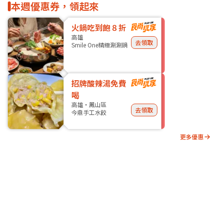
本週優惠券，領起來
火鍋吃到飽８折
高雄
去領取
Smile One精緻涮涮鍋
招牌酸辣湯免費
喝
高雄・鳳山區
去領取
今鼎手工水餃
更多優惠