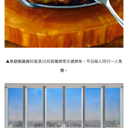
▲景觀餐廳異料理憑10月高鐵票等交通票劵，平日兩人同行一人免
費。