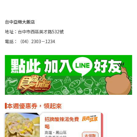
台中亞緻大飯店
地址：台中市西區英才路532號
電話：（04）2303－1234
本週優惠券，領起來
招牌酸辣湯免費
喝
高雄・鳳山區
去領取