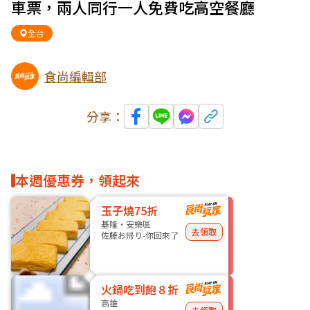
車票，兩人同行一人免費吃高空餐廳
全台
食尚編輯部
分享：
本週優惠券，領起來
玉子燒75折
基隆・安樂區
去領取
佐藤お帰り-你回來了
火鍋吃到飽８折
高雄