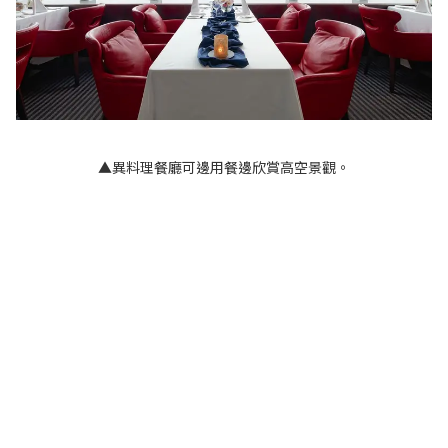
▲異料理餐廳可邊用餐邊欣賞高空景觀。