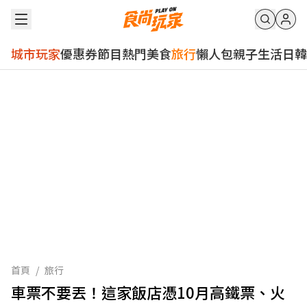
城市玩家
優惠券
節目
熱門
美食
旅行
懶人包
親子
生活
日韓
首頁
/
旅行
車票不要丟！這家飯店憑10月高鐵票、火