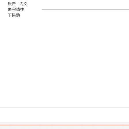
廣告 - 內文
未完請往
下捲動