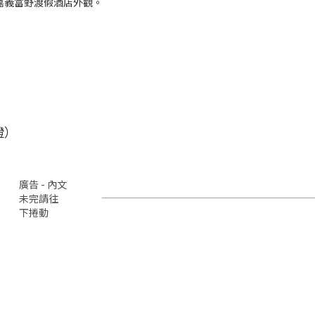
嘉義富野渡假酒店外觀。
證）
廣告 - 內文
未完請往
下捲動