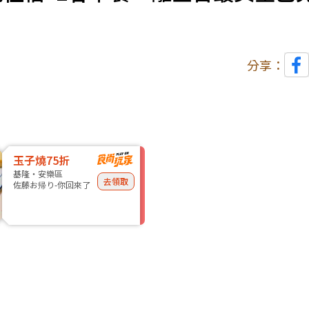
分享：
玉子燒75折
基隆・安樂區
去領取
佐藤お帰り-你回來了