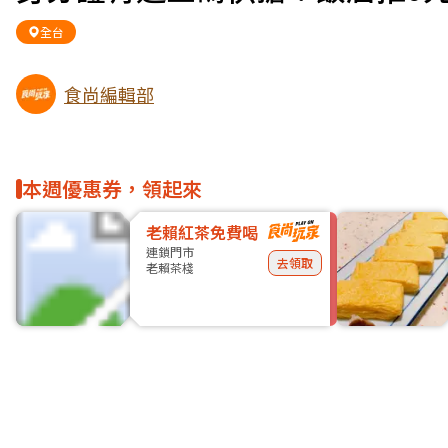
全台
食尚編輯部
本週優惠券，領起來
老賴紅茶免費喝
連鎖門市
去領取
老賴茶棧