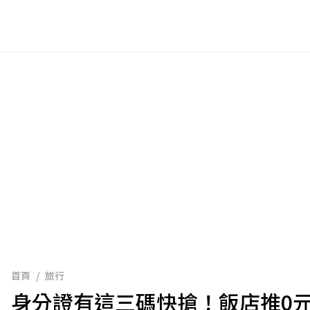
首頁
/
旅行
身分證有這三碼快搶！飯店推0