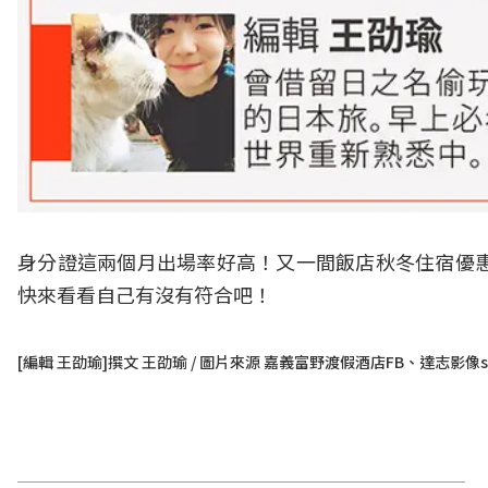
身分證這兩個月出場率好高！又一間飯店秋冬住宿優惠
快來看看自己有沒有符合吧！
[編輯 王劭瑜]撰文 王劭瑜 / 圖片來源 嘉義富野渡假酒店FB、達志影像shu