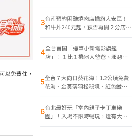
色美食多
台南預約困難燒肉店插旗大安區！
3
和牛丼240元起，預告再開２分店、
地點曝光
全台首間「蠟筆小新電影旗艦
4
店」！１比１機器人爸爸、邪惡正
男，百款周邊買翻
件可以免費住，
全台７大向日葵花海！1.2公頃免費
5
花海、金黃落羽松秘境、紅色鐵橋
同框
台北最好玩「室內親子卡丁車樂
6
園」！入場不限時暢玩，還有大螢
幕Switch遊戲區