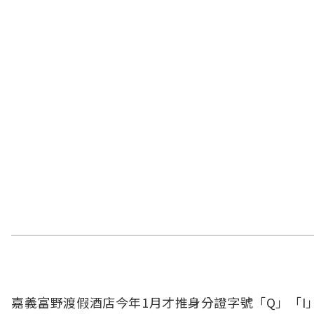
嘉義富野渡假酒店今年1月才推身分證字號「Q」「I