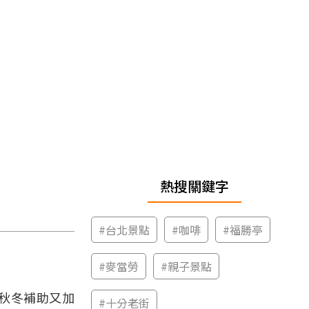
熱搜關鍵字
#
台北景點
#
咖啡
#
福勝亭
#
麥當勞
#
親子景點
次秋冬補助又加
#
十分老街