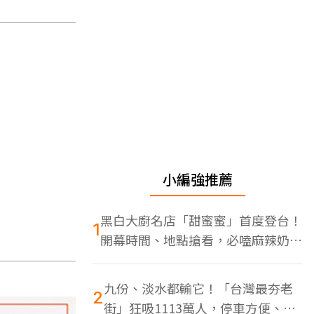
小編強推薦
黑白大廚名店「甜蜜蜜」首度登台！
1
開幕時間、地點搶看，必嗑麻辣奶油
蝦
九份、淡水都輸它！「台灣最夯老
2
街」狂吸1113萬人，停車方便、特