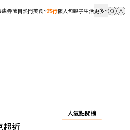
優惠券
節目
熱門
美食
旅行
懶人包
親子
生活
更多
人氣點閱榜
克超近