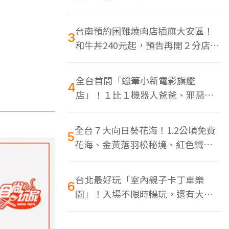
色美食多
台南預約困難燒肉店插旗大安區！
3
和牛丼240元起，預告再開２分店、
地點曝光
全台首間「蠟筆小新電影旗艦
4
店」！１比１機器人爸爸、邪惡正
男，百款周邊買翻
全台７大向日葵花海！1.2公頃免費
5
花海、金黃落羽松秘境、紅色鐵橋
同框
台北最好玩「室內親子卡丁車樂
6
園」！入場不限時暢玩，還有大螢
幕Switch遊戲區