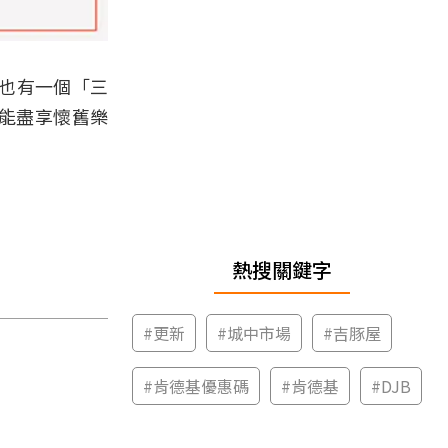
也有一個「三
能盡享懷舊樂
熱搜關鍵字
#
更新
#
城中市場
#
吉豚屋
#
肯德基優惠碼
#
肯德基
#
DJB