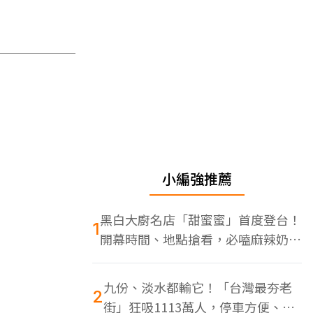
小編強推薦
黑白大廚名店「甜蜜蜜」首度登台！
1
開幕時間、地點搶看，必嗑麻辣奶油
蝦
九份、淡水都輸它！「台灣最夯老
2
街」狂吸1113萬人，停車方便、特