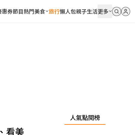
優惠券
節目
熱門
美食
旅行
懶人包
親子
生活
更多
人氣點閱榜
、看美