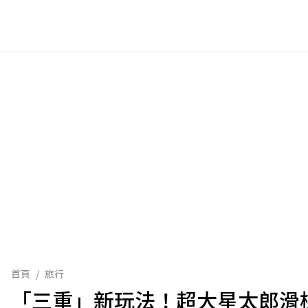
首頁
/
旅行
「三重」新玩法！超大星太郎滑