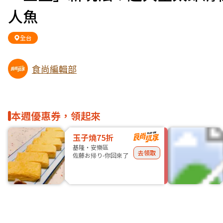
人魚
全台
食尚編輯部
本週優惠券，領起來
玉子燒75折
基隆・安樂區
去領取
佐藤お帰り-你回來了