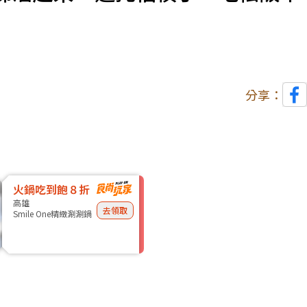
分享：
火鍋吃到飽８折
高雄
去領取
Smile One精緻涮涮鍋