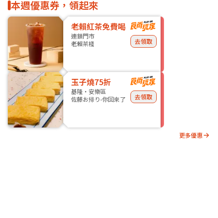
本週優惠券，領起來
老賴紅茶免費喝
連鎖門市
去領取
老賴茶棧
玉子燒75折
基隆・安樂區
去領取
佐藤お帰り-你回來了
更多優惠