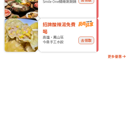
Smile One精緻涮涮鍋
招牌酸辣湯免費
喝
高雄・鳳山區
去領取
今鼎手工水餃
更多優惠