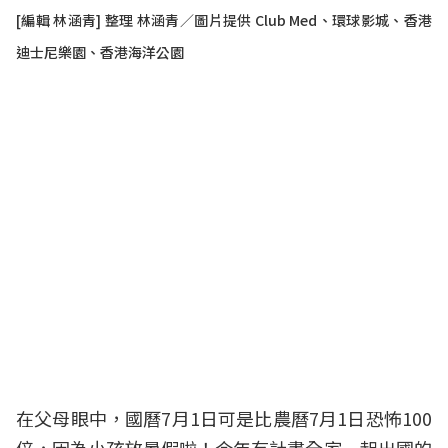
[編輯 林涵青] 整理 林涵青／圖片提供 Club Med、環球影城、香港
迪士尼樂園、香港海洋公園
在父母眼中，國曆7月1日可是比農曆7月1日恐怖100
倍，因為小孩放暑假啦！今年有計畫全家一起出國的