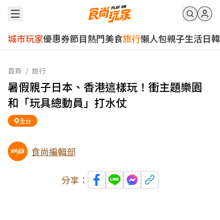
城市玩家
優惠券
節目
熱門
美食
旅行
懶人包
親子
生活
日韓
首頁
/
旅行
暑假親子日本、香港這樣玩！衝主題樂園
和「玩具總動員」打水仗
全台
食尚編輯部
分享：