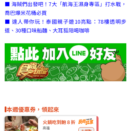
■
海賊們出發吧！7大「航海王濕身專區」打水戰，
喬巴爆米花桶必買
■
達人帶你玩！泰國親子遊10亮點：78樓透明步
道、30種口味船麵、大耳狐陪喝咖啡
本週優惠券，領起來
火鍋吃到飽８折
高雄
去領取